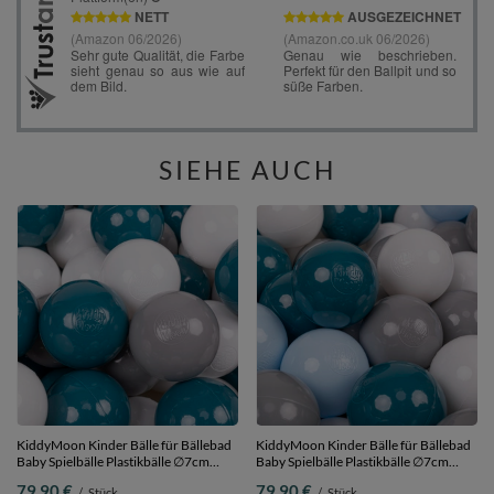
SIEHE AUCH
KiddyMoon Kinder Bälle für Bällebad
KiddyMoon Kinder Bälle für Bällebad
Baby Spielbälle Plastikbälle ∅7cm
Baby Spielbälle Plastikbälle ∅7cm
Made in EU, dunkeltürkis/grau/weiß,
Made in EU,
79,90 €
79,90 €
/
Stück
/
Stück