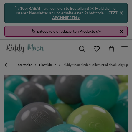
🏷️
10% RABATT
auf deine erste Bestellung! ✉️ Meld dich für
unseren Newsletter an und erhalte einen Rabattcode |
JETZT
ABONNIEREN >
🏷️ Entdecke
die reduzierten Produkte
👉
Startseite
Plastikbälle
KiddyMoon Kinder Bälle für Bällebad Baby Spielb