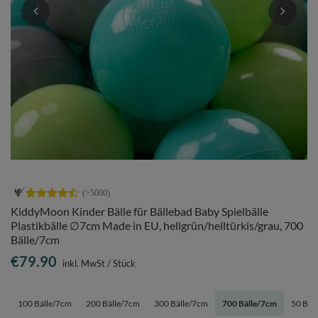
KiddyMoon Kinder Bälle für Bällebad Baby Spielbälle
Plastikbälle ∅7cm Made in EU, hellgrün/helltürkis/grau, 700
Bälle/7cm
€79.90
inkl. MwSt
/
Stück
100 Bälle/7cm
200 Bälle/7cm
300 Bälle/7cm
700 Bälle/7cm
50 Bäl