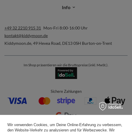
Info
+49 32 2210 915 31
Mon-Fri 8:00-16:00 Uhr
kontakt@kiddymoon.de
Kiddymoon.de
,
49 Hevea Road
,
DE13 0SH
Burton-on-Trent
Im Shop präsentieren wir die Bruttopreise (inkl. MwSt.).
Sichere Zahlungen
Wir verwenden Cookies, um Deine Online-Erfahrung zu verbessern,
den Website-Verkehr zu analysieren und für Werbezwecke. Wir