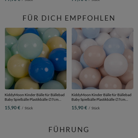
700 Bälle/7cm
dunkeltürkis/pastellblau/grau/weiß,
700 Bälle/7cm
FÜR DICH EMPFOHLEN
KiddyMoon Kinder Bälle für Bällebad
KiddyMoon Kinder Bälle für Bällebad
Baby Spielbälle Plastikbälle ∅7cm
Baby Spielbälle Plastikbälle ∅7cm
Made in EU, pastellgelb/blau/minze,
Made in EU,
15,90 €
15,90 €
/
Stück
/
Stück
50 Bälle/7cm
pastellbeige/pastellblau/weiß, 50
Bälle/7cm
FÜHRUNG