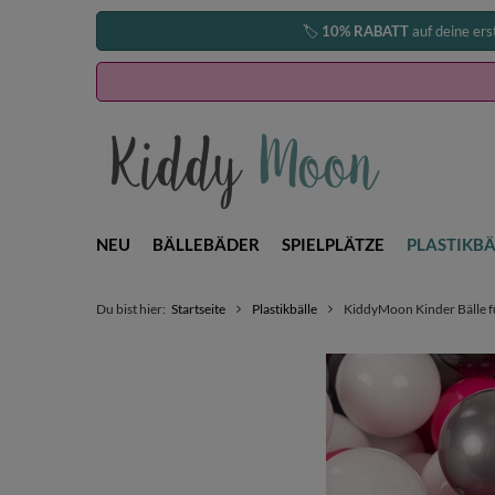
🏷️
10% RABATT
auf deine ers
NEU
BÄLLEBÄDER
SPIELPLÄTZE
PLASTIKBÄ
Du bist hier:
Startseite
Plastikbälle
KiddyMoon Kinder Bälle fü