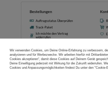
Bestellungen
Kon
Auftragsstatus Überprüfen
R
Track-Paket
W
Ich möchte den Vertrag
E
widerrufen
L
Kontakt
T
Wir verwenden Cookies, um Deine Online-Erfahrung zu verbessern, d
N
analysieren und für Werbezwecke. Wir arbeiten hierfür mit Drittanbiet
Cookies akzeptieren“, damit diese Cookies auf Deinem Gerät gespeic
Cooki
Deine Einwilligung jederzeit mit Wirkung für die Zukunft widerrufen. W
Cookies und Anpassungsmöglichkeiten findest Du unter den "Cookie-E
+49 32 2210 915 31
Mon-Fri 8:00-16:00 Uhr
kontakt@k