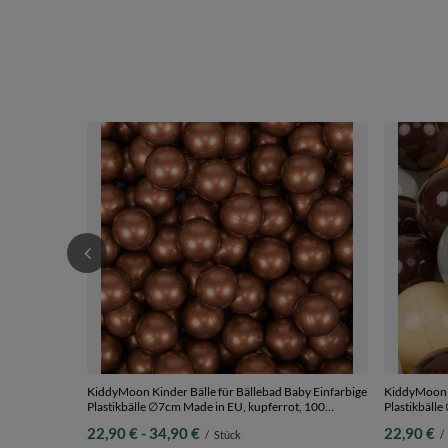
KiddyMoon Kinder Bälle für Bällebad Baby Einfarbige
KiddyMoon K
Plastikbälle ∅7cm Made in EU, kupferrot, 100
Plastikbäll
Bälle/7cm
grüngrau/pa
ab
bis
22,90 €
-
34,90 €
22,90 €
/
Stück
/