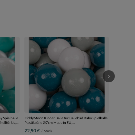
KiddyMoon Ki
Plastikbälle 
22,90 €
/
S
y Spielbälle
KiddyMoon Kinder Bälle für Bällebad Baby Spielbälle
helltürkis,
Plastikbälle ∅7cm Made in EU,
dunkeltürkis/grüngrau/weiß, 100 Bälle/7cm
22,90 €
/
Stück