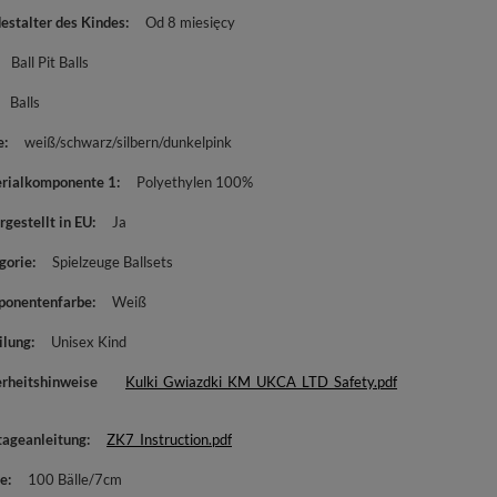
estalter des Kindes
Od 8 miesięcy
Ball Pit Balls
Balls
e
weiß/schwarz/silbern/dunkelpink
rialkomponente 1
Polyethylen 100%
rgestellt in EU
Ja
gorie
Spielzeuge Ballsets
onentenfarbe
Weiß
ilung
Unisex Kind
erheitshinweise
Kulki_Gwiazdki_KM_UKCA_LTD_Safety.pdf
ageanleitung
ZK7_Instruction.pdf
e
100 Bälle/7cm