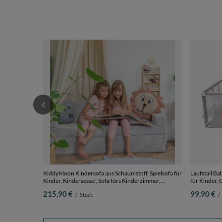
KiddyMoon Kindersofa aus Schaumstoff, Spielsofa für
Laufstall Ba
Kinder, Kindersessel, Sofa fürs Kinderzimmer,
für Kinder, 
Kindercouch, Faltmatratze, hellgrau, Kindersofa
Bällen
215,90 €
99,90 €
/
Stück
/