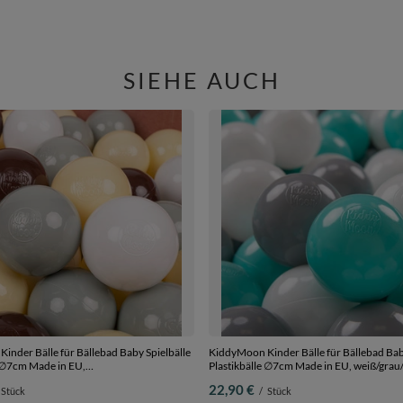
SIEHE AUCH
inder Bälle für Bällebad Baby Spielbälle
KiddyMoon Kinder Bälle für Bällebad Bab
e ∅7cm Made in EU,
Plastikbälle ∅7cm Made in EU, weiß/grau/
stellgelb/braun/weiß, 100 Bälle/7cm
100 Bälle/7cm
22,90 €
Stück
/
Stück