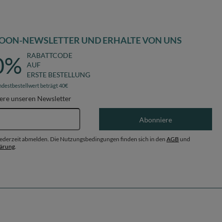
OON-NEWSLETTER UND ERHALTE VON UNS
RABATTCODE
0%
AUF
ERSTE BESTELLUNG
ndestbestellwert beträgt 40€
ere unseren Newsletter
E-Mail-Adresse
Abonniere
 jederzeit abmelden. Die Nutzungsbedingungen finden sich in den
AGB
und
lärung
.