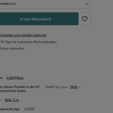
0 Bälle/7cm
In den Warenkorb
Günstige und schnelle Lieferung
30
Tage für kostenlose Rücksendungen
Sicher einkaufen
ke
KiddyMoon
ür dieses Produkt in der EU
Kontri sp. z o.o.
Mehr
ntwortliche Stelle
e
Bälle 7cm
ogewicht (kg)
1.0300