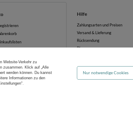
Hilfe
to
Zahlungsarten und Preisen
egistrieren
Versand & Lieferung
arenkorb
Rücksendung
inkaufslisten
Blog
iste der gekauften Waren
FAQ
ransaktionsverlauf
en Website-Verkehr zu
Groẞhandel
ewsletter
ern zusammen. Klick auf „Alle
Nur notwendige Cookies
hert werden können. Du kannst
es verwalten
eitere Informationen zu den
instellungen".
iddymoon.de
Kiddymoon.de
,
49 Hevea Road
,
DE13 0SH
Burton-on-Tren