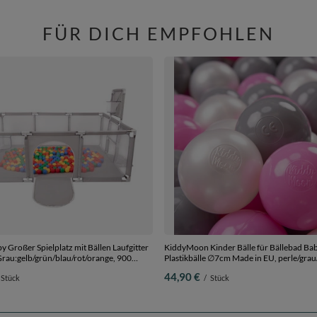
FÜR DICH EMPFOHLEN
by Großer Spielplatz mit Bällen Laufgitter
KiddyMoon Kinder Bälle für Bällebad Bab
Grau:gelb/grün/blau/rot/orange, 900
Plastikbälle ∅7cm Made in EU, perle/grau
Bälle/7cm
44,90 €
Stück
/
Stück