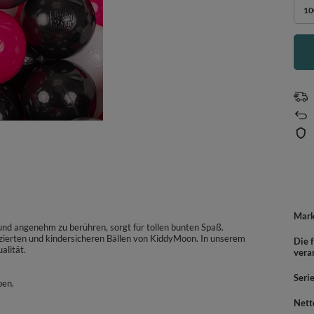
10
Mar
t und angenehm zu berühren, sorgt für tollen bunten Spaß.
izierten und kindersicheren Bällen von KiddyMoon. In unserem
Die f
alität.
vera
Seri
ben.
Nett