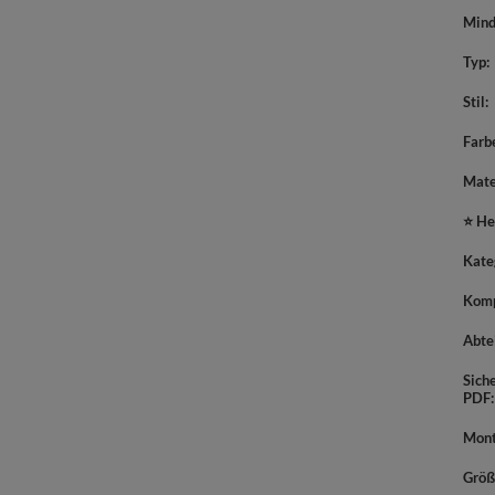
Mind
Typ
Stil
Farb
Mate
⭐ He
Kate
Komp
Abte
Sich
PDF
Mont
Größ