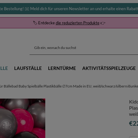
te Bestellung! ✉️ Meld dich für unseren Newsletter an und erhalte einen Rabat
🏷️ Entdecke
die reduzierten Produkte
👉
LLE
LAUFSTÄLLE
LERNTÜRME
AKTIVITÄTSSPIELZEUGE
r Bällebad Baby Spielbälle Plastikbälle ∅7cm Made in EU, weiß/schwarz/silbern/dunke
Kidd
Pla
wei
€2