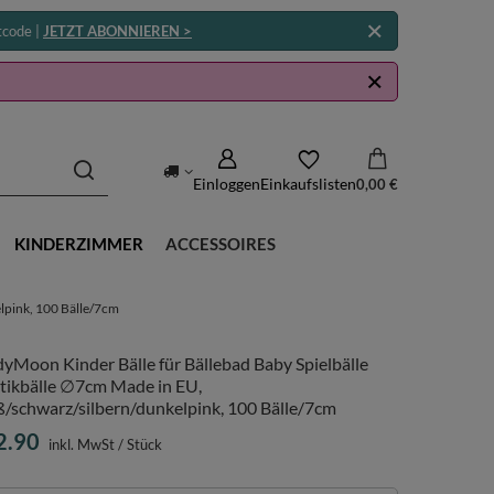
tcode |
JETZT ABONNIEREN >
Einloggen
Einkaufslisten
0,00 €
KINDERZIMMER
ACCESSOIRES
lpink, 100 Bälle/7cm
yMoon Kinder Bälle für Bällebad Baby Spielbälle
stikbälle ∅7cm Made in EU,
ß/schwarz/silbern/dunkelpink, 100 Bälle/7cm
2.90
inkl. MwSt
/
Stück