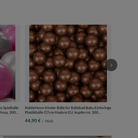
Baby Spielzel
Kompakt idea
Sensorische I
32,90 €
/
S
minze:weiß/g
y Spielbälle
KiddyMoon Kinder Bälle für Bällebad Baby Einfarbige
/rosa, 300
Plastikbälle ∅7cm Made in EU, kupferrot, 300
Bälle/7cm
44,90 €
/
Stück