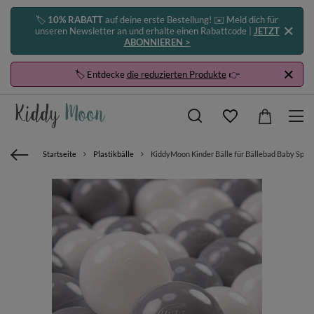
🏷️
10% RABATT
auf deine erste Bestellung! ✉️ Meld dich für
unseren Newsletter an und erhalte einen Rabattcode |
JETZT
ABONNIEREN >
🏷️ Entdecke
die reduzierten Produkte
👉
Startseite
Plastikbälle
KiddyMoon Kinder Bälle für Bällebad Baby Spiel