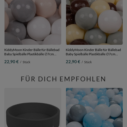
KiddyMoon Kinder Bälle für Bällebad
KiddyMoon Kinder Bälle für Bällebad
Baby Spielbälle Plastikbälle ∅7cm
Baby Spielbälle Plastikbälle ∅7cm
Made in EU, pastellbeige/grau/weiß,
Made in EU,
22,90 €
22,90 €
/
Stück
/
Stück
100 Bälle/7cm
grüngrau/pastellgelb/braun/weiß, 100
Bälle/7cm
FÜR DICH EMPFOHLEN