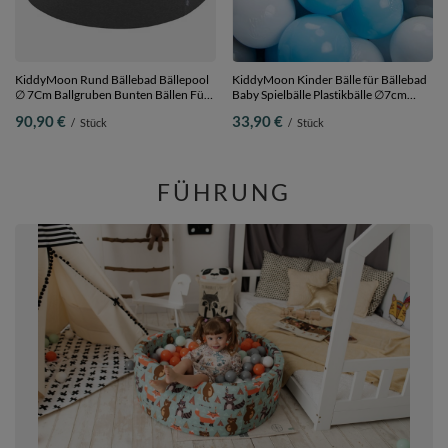
KiddyMoon Rund Bällebad Bällepool
KiddyMoon Kinder Bälle für Bällebad
∅ 7Cm Ballgruben Bunten Bällen Für
Baby Spielbälle Plastikbälle ∅7cm
Babys Spielbad Kleinkinder,
Made in EU, grau/weiß/babyblau, 200
90,90 €
33,90 €
/
Stück
/
Stück
Hergestellt in der EU, dunkelgrau,
Bälle/7cm
120x30cm/KEINE Bälle
FÜHRUNG