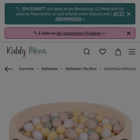
🏷️
10% RABATT
auf deine erste Bestellung! ✉️ Meld dich für
unseren Newsletter an und erhalte einen Rabattcode |
JETZT
ABONNIEREN >
🏷️ Entdecke
die reduzierten Produkte
👉
Startseite
Bällebäder
Bällebäder 90x30cm
KiddyMoon Bällebad Bäll