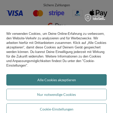
Sichere Zahlungen
Wir verwenden Cookies, um Deine Online-Erfahrung zu verbessern,
den Website-Verkehr zu analysieren und für Werbezwecke. Wir
Bequeme Lieferung
arbeiten hierfür mit Drittanbietern zusammen. Klick auf „Alle Cookies
akzeptieren“, damit diese Cookies auf Deinem Gerät gespeichert
werden können. Du kannst Deine Einwilligung jederzeit mit Wirkung
für die Zukunft widerrufen. Weitere Informationen zu den Cookies
und Anpassungsmöglichkeiten findest Du unter den "Cookie-
Du kannst uns vertrauen
Einstellungen".
Alle Cookies akzeptieren
Folge uns:
Nur notwendige Cookies
Cookie-Einstellungen
Durchschnittliche Bewertung von
kiddymoon.de
bei Trustami:
4.94
/
5.00
mit
In den Warenkorb