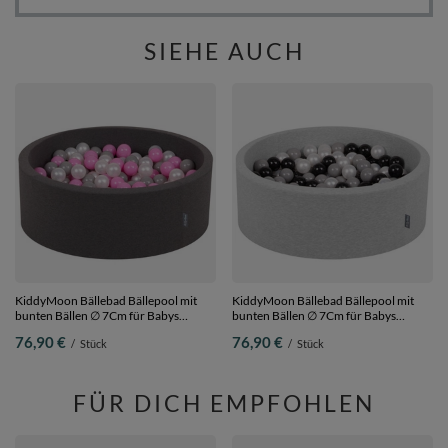
SIEHE AUCH
KiddyMoon Bällebad Bällepool mit
KiddyMoon Bällebad Bällepool mit
bunten Bällen ∅ 7Cm für Babys
bunten Bällen ∅ 7Cm für Babys
Kinder Rund, Dunkelgrau, 90 x 30 cm
Kinder Rund,
76,90 €
76,90 €
/
Stück
/
Stück
200 Bälle
hellgrau:schwarz/grau/perle, 90 x 30
cm 200 Bälle
FÜR DICH EMPFOHLEN