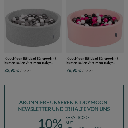
KiddyMoon Bällebad Bällepool mit
KiddyMoon Bällebad Bällepool mit
bunten Bällen ∅ 7Cm für Babys
bunten Bällen ∅ 7Cm für Babys
Kinder Rund,
Kinder Rund,
82,90 €
76,90 €
/
Stück
/
Stück
hellgrau:weiß/grau/silbern, 90 x 30 cm
pink:weiß/schwarz/silbern/dunkelpink,
300 Bälle
90 x 30 cm 200 Bälle
ABONNIERE UNSEREN KIDDYMOON-
NEWSLETTER UND ERHALTE VON UNS
RABATTCODE
10%
AUF