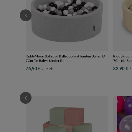
KiddyMoon Bällebad Bällepool mit bunten Bällen ∅
KiddyMoon B
7Cm für Babys Kinder Rund,
7Cm für Babys Kinder Rund, Gelb, 90 x 30 cm 300
hellgrau:weiß/schwarz/grau, 90 x 30 cm 200 Bälle
Bälle
76,90 €
82,90 €
/
Stück
/