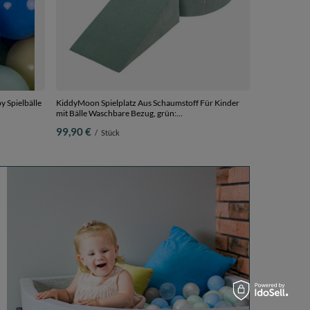
y Spielbälle
KiddyMoon Spielplatz Aus Schaumstoff Für Kinder
mit Bälle Waschbare Bezug, grün:
dunkeltürkis/pastellbeige/grüngrau/lachsfarben,
99,90 €
/
Stück
Bällebad (200 Bälle) + Zwickel