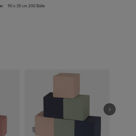
e
90 x 30 cm 200 Bälle
KiddyMoon Ki
Kinder Kinde
Kuschelsessel
111,90 €
/