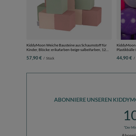
KiddyMoon Weiche Bausteine aus Schaumstoff für
KiddyMoon K
Kinder, Blöcke: erikafarben-beige-salbeifarben, 12
Plastikbäll
Stücke
dunkelpink/
57,90 €
44,90 €
/
Stück
/
ABONNIERE UNSEREN KIDDYM
1
*Der Mi
Abonni