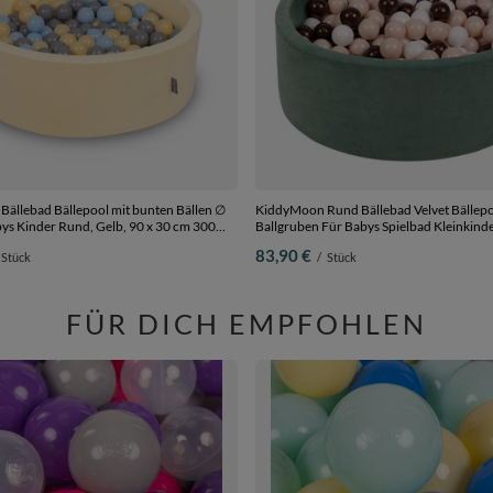
ällebad Bällepool mit bunten Bällen ∅
KiddyMoon Rund Bällebad Velvet Bällep
Ballgruben Für Babys Spielbad Kleinkinde
Hergestellt in der EU, waldgrün:
83,90 €
Stück
/
Stück
pastellbeige/braun/weiß, 90 x 30 cm 200 
FÜR DICH EMPFOHLEN