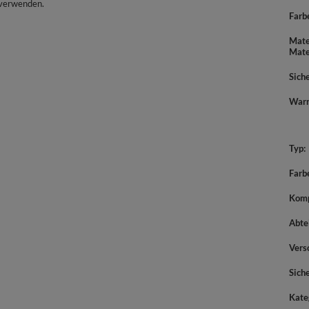
 verwenden.
Farb
Mate
Mate
Sich
War
Typ
Farb
Komp
Abte
Vers
Sich
Kate