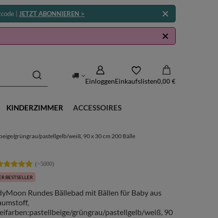
tcode |
JETZT ABONNIEREN >
Einloggen
Einkaufslisten
0,00 €
KINDERZIMMER
ACCESSOIRES
eige/grüngrau/pastellgelb/weiß, 90 x 30 cm 200 Bälle
R BESTSELLER
dyMoon Rundes Bällebad mit Bällen für Baby aus
aumstoff,
eifarben:pastellbeige/grüngrau/pastellgelb/weiß, 90