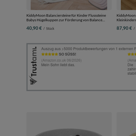
KiddyMoon Balanciersteine für Kinder Flusssteine
KiddyMoon K
Babys Hügelkuppen zur Förderung von Balance
Kleinkinder
Balancieren Motorik und Koordination Trittsteine für
Groß
40,90 €
87,90 €
/
Stück
/
Kleinkinder Fördert Rutschfester, bunt, 6 Stücke