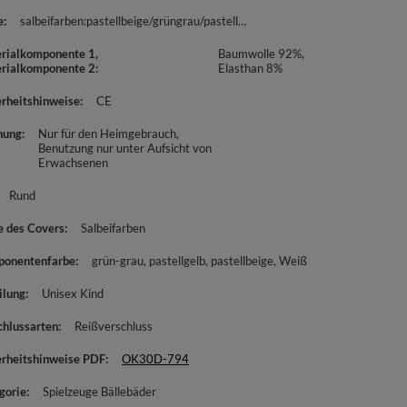
e
salbeifarben:pastellbeige/grüngrau/pastellgelb/weiß
rialkomponente 1,
Baumwolle 92%,
rialkomponente 2
Elasthan 8%
erheitshinweise
CE
nung
Nur für den Heimgebrauch
Benutzung nur unter Aufsicht von
Erwachsenen
Rund
e des Covers
Salbeifarben
onentenfarbe
grün-grau
pastellgelb
pastellbeige
Weiß
ilung
Unisex Kind
chlussarten
Reißverschluss
erheitshinweise PDF
OK30D-794
gorie
Spielzeuge Bällebäder