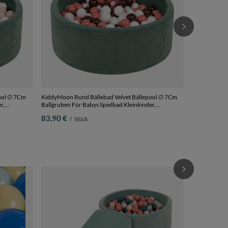
ool ∅ 7Cm
KiddyMoon Rund Bällebad Velvet Bällepool ∅ 7Cm
r,
Ballgruben Für Babys Spielbad Kleinkinder,
Hergestellt in der EU, waldgrün:
83,90 €
/
Stück
Bälle
lachsfarben/braun/weiß, 90 x 30 cm 200 Bälle
Spielzelt Mit
Bewegung, hel
33,90 €
/
S