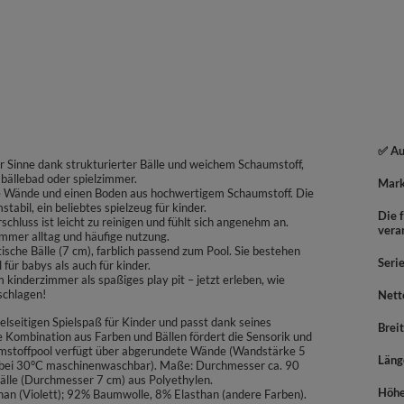
✅ Au
r Sinne dank strukturierter Bälle und weichem Schaumstoff,
 bällebad oder spielzimmer.
Mar
unde Wände und einen Boden aus hochwertigem Schaumstoff. Die
tabil, ein beliebtes spielzeug für kinder.
Die f
hluss ist leicht zu reinigen und fühlt sich angenehm an.
vera
mmer alltag und häufige nutzung.
ische Bälle (7 cm), farblich passend zum Pool. Sie bestehen
Seri
für babys als auch für kinder.
im kinderzimmer als spaßiges play pit – jetzt erleben, wie
schlagen!
Nett
lseitigen Spielspaß für Kinder und passt dank seines
Brei
 Kombination aus Farben und Bällen fördert die Sensorik und
aumstoffpool verfügt über abgerundete Wände (Wandstärke 5
Läng
bei 30°C maschinenwaschbar). Maße: Durchmesser ca. 90
älle (Durchmesser 7 cm) aus Polyethylen.
Höh
n (Violett); 92% Baumwolle, 8% Elasthan (andere Farben).