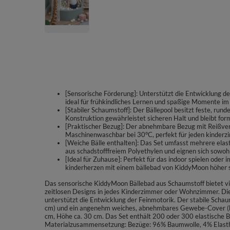
[Sensorische Förderung]: Unterstützt die Entwicklung de
ideal für frühkindliches Lernen und spaßige Momente im
[Stabiler Schaumstoff]: Der Bällepool besitzt feste, r
Konstruktion gewährleistet sicheren Halt und bleibt forms
[Praktischer Bezug]: Der abnehmbare Bezug mit Reißversc
Maschinenwaschbar bei 30°C, perfekt für jeden kinderzi
[Weiche Bälle enthalten]: Das Set umfasst mehrere elast
aus schadstofffreiem Polyethylen und eignen sich sowohl 
[Ideal für Zuhause]: Perfekt für das indoor spielen oder 
kinderherzen mit einem bällebad von KiddyMoon höher 
Das sensorische KiddyMoon Bällebad aus Schaumstoff bietet vie
zeitlosen Designs in jedes Kinderzimmer oder Wohnzimmer. Die
unterstützt die Entwicklung der Feinmotorik. Der stabile Sch
cm) und ein angenehm weiches, abnehmbares Gewebe-Cover (
cm, Höhe ca. 30 cm. Das Set enthält 200 oder 300 elastische B
Materialzusammensetzung: Bezüge: 96% Baumwolle, 4% Elastha