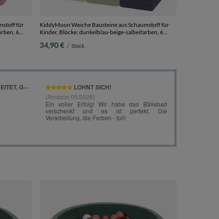
stoff für
KiddyMoon Weiche Bausteine aus Schaumstoff für
arben, 6
Kinder, Blöcke: dunkelblau-beige-salbeifarben, 6
Stücke
34,90 €
/
Stück
KiddyMoon Bä
7Cm für Babys Kinder Rund, hellgrau:weiß/grau/rosa,
90 x 30 cm 20
76,90 €
/
S