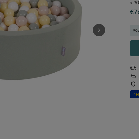
x 30
€7
90 
⭐
H