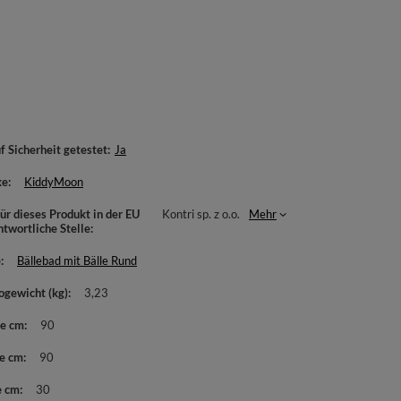
f Sicherheit getestet
Ja
ke
KiddyMoon
ür dieses Produkt in der EU
Kontri sp. z o.o.
Mehr
ntwortliche Stelle
e
Bällebad mit Bälle Rund
ogewicht (kg)
3,23
te cm
90
e cm
90
e cm
30