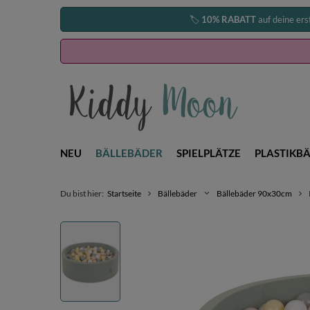
🏷️
10% RABATT
auf deine ers
NEU
BÄLLEBÄDER
SPIELPLÄTZE
PLASTIKBÄ
Du bist hier:
Startseite
Bällebäder
Bällebäder 90x30cm