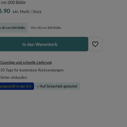
 cm 200 Bälle
6.90
inkl. MwSt
/
Stück
x 30 cm 200 Bälle
90 x 30 cm 300 Bälle
In den Warenkorb
Günstige und schnelle Lieferung
30
Tage für kostenlose Rücksendungen
Sicher einkaufen
ergestellt in der EU
✅
Auf Sicherheit getestet