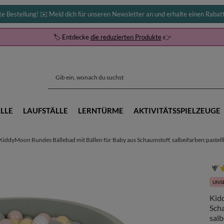
te Bestellung! ✉️ Meld dich für unseren Newsletter an und erhalte einen Rabat
🏷️ Entdecke
die reduzierten Produkte
👉
LLE
LAUFSTÄLLE
LERNTÜRME
AKTIVITÄTSSPIELZEUGE
KiddyMoon Rundes Bällebad mit Bällen für Baby aus Schaumstoff, salbeifarben:pastellb
UNSE
Kid
Sch
salb