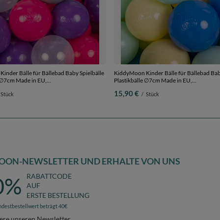
inder Bälle für Bällebad Baby Spielbälle
KiddyMoon Kinder Bälle für Bällebad Bab
e ∅7cm Made in EU,
Plastikbälle ∅7cm Made in EU,
violett/transparent/grau, 300 Bälle/7cm
pastellgelb/blau/minze, 50 Bälle/7cm
15,90 €
Stück
/
Stück
OON-NEWSLETTER UND ERHALTE VON UNS
RABATTCODE
0%
AUF
ERSTE BESTELLUNG
ndestbestellwert beträgt 40€
ere unseren Newsletter