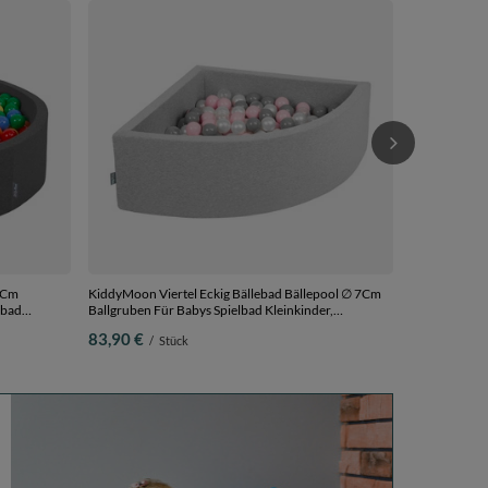
KiddyMoon Ki
Kinder Kinde
Kuschelsessel
111,90 €
/
7Cm
KiddyMoon Viertel Eckig Bällebad Bällepool ∅ 7Cm
lbad
Ballgruben Für Babys Spielbad Kleinkinder,
grau:gelb-
Hergestellt in der EU,
83,90 €
/
Stück
lle
hellgrau:perle/grau/transparent/puderrosa, 90 x 30
cm 200 Bälle