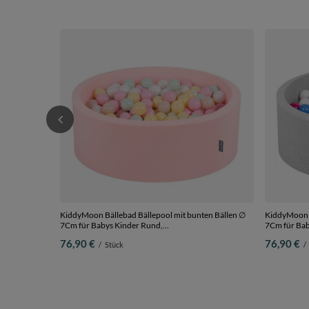
KiddyMoon Bällebad Bällepool mit bunten Bällen ∅
KiddyMoon B
7Cm für Babys Kinder Rund,
7Cm für Babys Kinder Rund,
pink:pastellbeige/pastellgelb/weiß/minze/puderrosa,
hellgrau:wei
76,90 €
76,90 €
/
Stück
/
90 x 30 cm 200 Bälle
200 Bälle