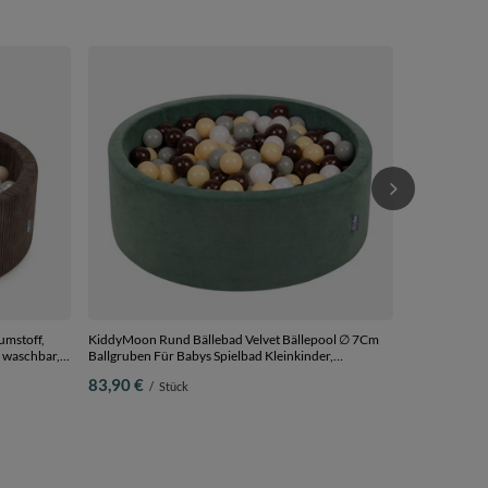
KiddyMoon Bä
Größere 7 cm 
Monaten, Ab
87,90 €
/
S
Pastellbeige/
umstoff,
KiddyMoon Rund Bällebad Velvet Bällepool ∅ 7Cm
 waschbar,
Ballgruben Für Babys Spielbad Kleinkinder,
e, 90 x 30
Hergestellt in der EU, waldgrün:
83,90 €
/
Stück
grüngrau/pastellgelb/braun/weiß, 90 x 30 cm 200
Bälle