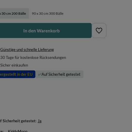
x 30 cm 200 Bälle
90 x 30 cm 300 Bälle
In den Warenkorb
Günstige und schnelle Lieferung
30
Tage für kostenlose Rücksendungen
Sicher einkaufen
ergestellt in der EU
✅
Auf Sicherheit getestet
f Sicherheit getestet
Ja
ke
KiddyMoon