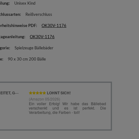
ilung
Unisex Kind
chlussarten
Reißverschluss
erheitshinweise PDF
OK30V-1176
ageanleitung
OK30V-1176
gorie
Spielzeuge Bällebäder
e
90 x 30 cm 200 Bälle