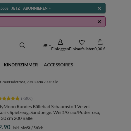
tcode |
JETZT ABONNIEREN >
Einloggen
Einkaufslisten
0,00 €
KINDERZIMMER
ACCESSOIRES
Grau/Puderrosa, 90 x 30 cm 200 Bälle
dyMoon Rundes Bällebad Schaumstoff Velvet
sorik Spielzeug, Sandbeige: Weiß/Grau/Puderrosa,
 30 cm 200 Bälle
2.90
inkl. MwSt
/
Stück