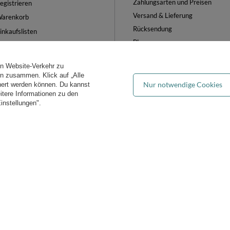
Zahlungsarten und Preisen
egistrieren
Versand & Lieferung
arenkorb
Rücksendung
inkaufslisten
Blog
iste der gekauften Waren
FAQ
ransaktionsverlauf
en Website-Verkehr zu
Groẞhandel
ewsletter
ern zusammen. Klick auf „Alle
Nur notwendige Cookies
hert werden können. Du kannst
es verwalten
eitere Informationen zu den
instellungen".
iddymoon.de
Kiddymoon.de
,
49 Hevea Road
,
DE13 0SH
Burton-on-Tren