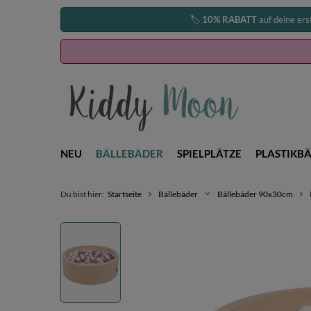
🏷️
10% RABATT
auf deine ers
NEU
BÄLLEBÄDER
SPIELPLÄTZE
PLASTIKBÄ
Du bist hier:
Startseite
Bällebäder
Bällebäder 90x30cm