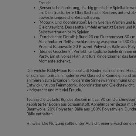
Freude.
[Sensorische Förderung]: Farbig gemischte Spielbälle 
an. Die strukturierte Oberfläche des Beckens unterstütz
abwechslungsreiche Beschäftigung.
[Motorik Und Koordination]: Beim Greifen Werfen und 
Gleichgewicht. Das sanfte Umfeld ermutigt Babys und 
Selbstvertrauen beim Spielen.
[Durchdachte Details]: Rund 90 cm Durchmesser 30 cm
Abnehmbarer Reißverschlussbezug waschbar bei 30 Grad
Prozent Baumwolle 20 Prozent Polyester. Bälle aus Poly
[Ideales Geschenk]: Perfekt für tägliche Spiele drinnen
Party. Ein stilvolles Highlight fürs Kinderzimmer das l
Momente schenkt.
Der weiche KiddyMoon Ballpool lädt Kinder zum sicheren Hinein
er sich harmonisch in moderne wie klassische Räume ein und biet
animieren zum Erkunden, fördern die Sinneswahrnehmung und u
Entwicklung von Feinmotorik, Koordination und Gleichgewicht. 
kindgerecht und mit viel Freude.
Technische Details: Rundes Becken mit ca. 90 cm Durchmesser
gepolsterter Boden aus Schaumstoff. Abnehmbarer Bezug mit R
Baumwolle, 20% Polyester. Bälle aus 100% Polyethylen, Durchme
Bälle enthalten.
Hinweis: Die Nutzung sollte unter Aufsicht einer erwachsenen 