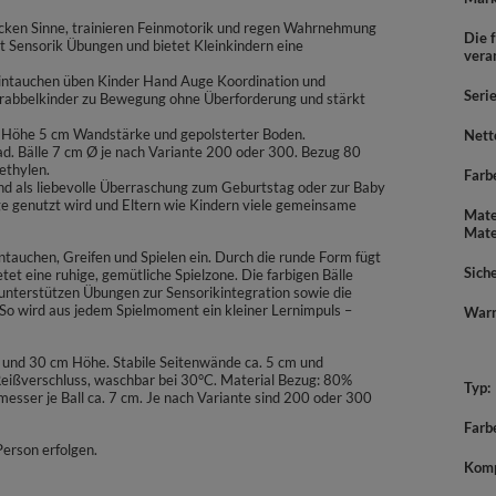
wecken Sinne, trainieren Feinmotorik und regen Wahrnehmung
Die f
t Sensorik Übungen und bietet Kleinkindern eine
vera
Eintauchen üben Kinder Hand Auge Koordination und
Seri
Krabbelkinder zu Bewegung ohne Überforderung und stärkt
 Höhe 5 cm Wandstärke und gepolsterter Boden.
Nett
. Bälle 7 cm Ø je nach Variante 200 oder 300. Bezug 80
ethylen.
Farb
 und als liebevolle Überraschung zum Geburtstag oder zur Baby
ange genutzt wird und Eltern wie Kindern viele gemeinsame
Mate
Mate
tauchen, Greifen und Spielen ein. Durch die runde Form fügt
Sich
et eine ruhige, gemütliche Spielzone. Die farbigen Bälle
nterstützen Übungen zur Sensorikintegration sowie die
So wird aus jedem Spielmoment ein kleiner Lernimpuls –
War
 und 30 cm Höhe. Stabile Seitenwände ca. 5 cm und
eißverschluss, waschbar bei 30°C. Material Bezug: 80%
Typ
sser je Ball ca. 7 cm. Je nach Variante sind 200 oder 300
Farb
Person erfolgen.
Komp