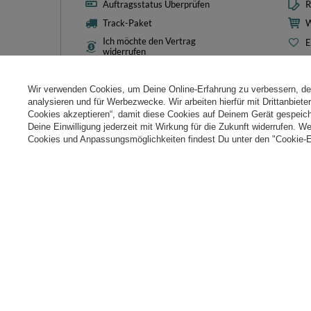
Auftragsstatus Überprüfen
R
Track-Paket
W
Ich möchte den Vertrag
E
widerrufen
L
Kontakt
T
Wir verwenden Cookies, um Deine Online-Erfahrung zu verbessern, d
N
analysieren und für Werbezwecke. Wir arbeiten hierfür mit Drittanbiet
Cookies akzeptieren“, damit diese Cookies auf Deinem Gerät gespeic
Cooki
Deine Einwilligung jederzeit mit Wirkung für die Zukunft widerrufen. W
Cookies und Anpassungsmöglichkeiten findest Du unter den "Cookie-E
+49 32 2210 915 31
Mon-Fri 8:00-16:00 Uhr
kontakt@k
Im Shop präsentieren wir die Bruttopreise (inkl. MwSt.).