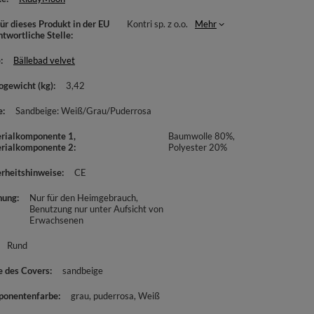
ür dieses Produkt in der EU
Kontri sp. z o.o.
Mehr
ntwortliche Stelle
e
Bällebad velvet
ogewicht (kg)
3,42
e
Sandbeige: Weiß/Grau/Puderrosa
rialkomponente 1,
Baumwolle 80%,
rialkomponente 2
Polyester 20%
erheitshinweise
CE
nung
Nur für den Heimgebrauch
Benutzung nur unter Aufsicht von
Erwachsenen
Rund
e des Covers
sandbeige
onentenfarbe
grau
puderrosa
Weiß