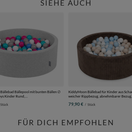
SIEHE AUCH
ällebad Bällepool mit bunten Bällen ∅
KiddyMoon Bällebad für Kinder aus Scha
weicher Rippbezug, abnehmbarer Bezug,
ß/grau/blau/pink/helltürkis, 90 x 30 cm
Braun: Pastellbeige/Pastellblau/Weiß/Perl
79,90 €
Stück
/
Stück
cm 200 Bälle
FÜR DICH EMPFOHLEN