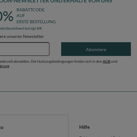
OON-NEWSLETTER UND ERHALTE VON UNS
RABATTCODE
0%
AUF
ERSTE BESTELLUNG
ndestbestellwert beträgt 40€
ere unseren Newsletter
E-Mail-Adresse
Abonniere
 jederzeit abmelden. Die Nutzungsbedingungen finden sich in den
AGB
und
lärung
.
Hilfe
to