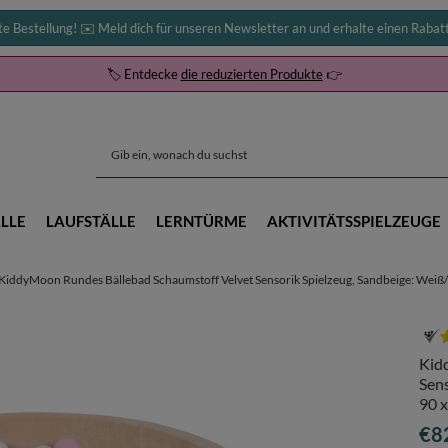
te Bestellung! ✉️ Meld dich für unseren Newsletter an und erhalte einen Rabat
🏷️ Entdecke
die reduzierten Produkte
👉
LLE
LAUFSTÄLLE
LERNTÜRME
AKTIVITÄTSSPIELZEUGE
KiddyMoon Rundes Bällebad Schaumstoff Velvet Sensorik Spielzeug, Sandbeige: Weiß/
Kid
Sen
90 x
€8