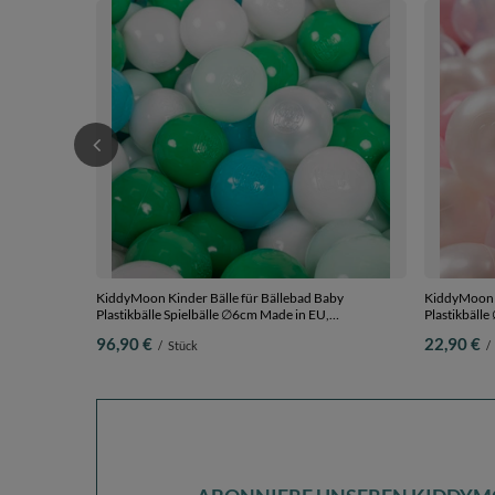
KiddyMoon Kinder Bälle für Bällebad Baby
KiddyMoon K
Plastikbälle Spielbälle ∅6cm Made in EU,
Plastikbäll
türkis/weiß/perle/grün/minze, 1200 Bälle/6cm
puderrosa/p
96,90 €
22,90 €
/
Stück
/