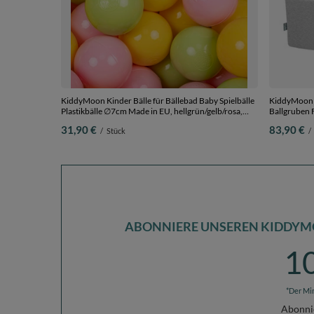
KiddyMoon Kinder Bälle für Bällebad Baby Spielbälle
KiddyMoon V
Plastikbälle ∅7cm Made in EU, hellgrün/gelb/rosa,
Ballgruben F
200 Bälle/7cm
Hergestellt 
31,90 €
83,90 €
/
Stück
/
90 x 30 cm 2
ABONNIERE UNSEREN KIDDYM
1
*Der Mi
Abonni