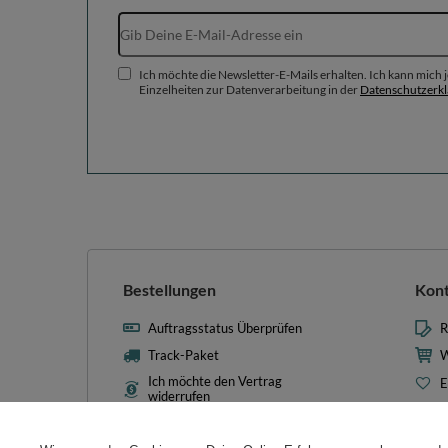
Ich möchte die Newsletter-E-Mails erhalten. Ich kann mich
Einzelheiten zur Datenverarbeitung in der
Datenschutzerk
Bestellungen
Kon
Auftragsstatus Überprüfen
R
Track-Paket
W
Ich möchte den Vertrag
E
widerrufen
L
Kontakt
T