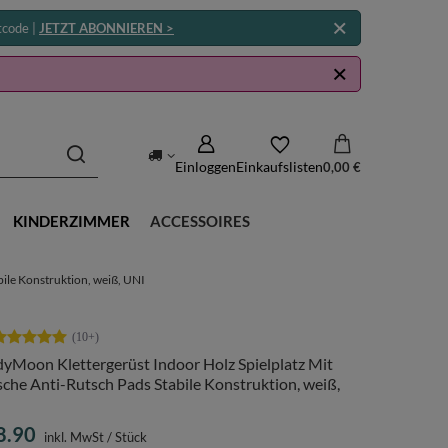
tcode |
JETZT ABONNIEREN >
Einloggen
Einkaufslisten
0,00 €
KINDERZIMMER
ACCESSOIRES
ile Konstruktion, weiß, UNI
yMoon Klettergerüst Indoor Holz Spielplatz Mit
che Anti-Rutsch Pads Stabile Konstruktion, weiß,
I
8.90
inkl. MwSt
/
Stück