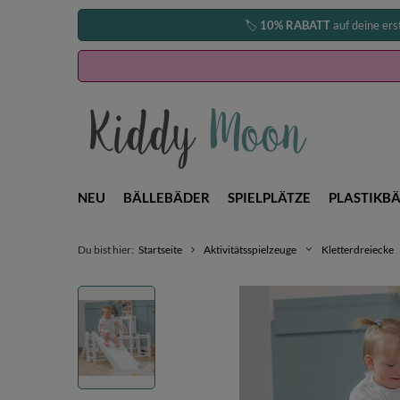
🏷️
10% RABATT
auf deine ers
NEU
BÄLLEBÄDER
SPIELPLÄTZE
PLASTIKBÄ
Du bist hier:
Startseite
Aktivitätsspielzeuge
Kletterdreiecke