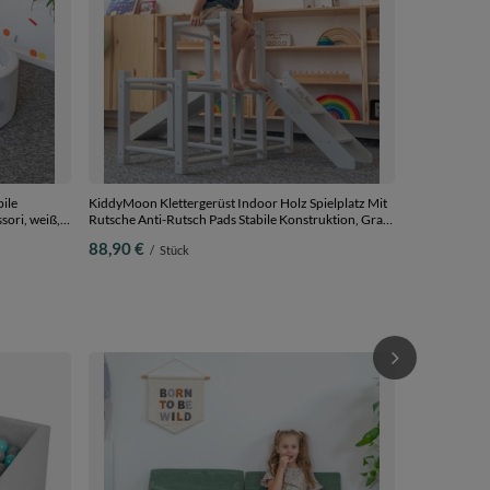
ile
KiddyMoon Klettergerüst Indoor Holz Spielplatz Mit
sori, weiß,
Rutsche Anti-Rutsch Pads Stabile Konstruktion, Grau,
UNI
88,90 €
/
Stück
KiddyMoon Ki
Kinder Kinde
Kuschelsessel
111,90 €
/