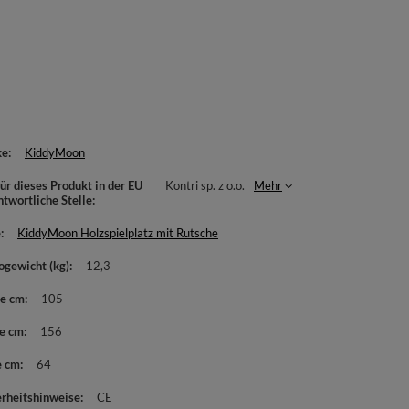
ke
KiddyMoon
ür dieses Produkt in der EU
Kontri sp. z o.o.
Mehr
ntwortliche Stelle
e
KiddyMoon Holzspielplatz mit Rutsche
ogewicht (kg)
12,3
te cm
105
e cm
156
e cm
64
erheitshinweise
CE