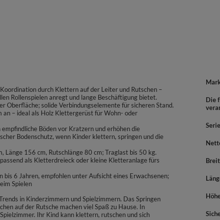
Mar
Koordination durch Klettern auf der Leiter und Rutschen –
ollen Rollenspielen anregt und lange Beschäftigung bietet.
Die f
ter Oberfläche; solide Verbindungselemente für sicheren Stand.
vera
m an – ideal als Holz Klettergerüst für Wohn- oder
Seri
 empfindliche Böden vor Kratzern und erhöhen die
tischer Bodenschutz, wenn Kinder klettern, springen und die
Nett
 Länge 156 cm, Rutschlänge 80 cm; Traglast bis 50 kg.
assend als Kletterdreieck oder kleine Kletteranlage fürs
Brei
 bis 6 Jahren, empfohlen unter Aufsicht eines Erwachsenen;
Läng
beim Spielen
Höh
n Trends in Kinderzimmern und Spielzimmern. Das Springen
schen auf der Rutsche machen viel Spaß zu Hause. In
Sich
pielzimmer. Ihr Kind kann klettern, rutschen und sich