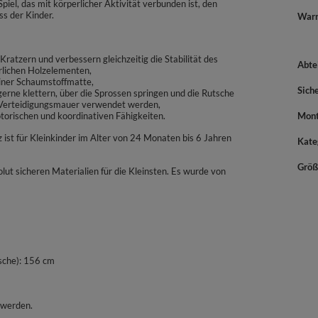
el, das mit körperlicher Aktivität verbunden ist, den
ss der Kinder.
War
tzern und verbessern gleichzeitig die Stabilität des
Abte
ürlichen Holzelementen,
einer Schaumstoffmatte,
Sich
d gerne klettern, über die Sprossen springen und die Rutsche
r Verteidigungsmauer verwendet werden,
otorischen und koordinativen Fähigkeiten.
Mont
z ist für Kleinkinder im Alter von 24 Monaten bis 6 Jahren
Kate
Größ
olut sicheren Materialien für die Kleinsten. Es wurde von
tsche): 156 cm
 werden.