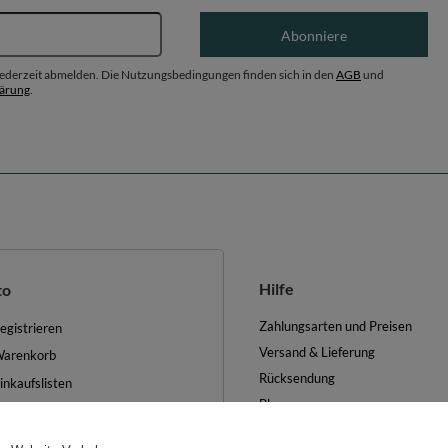
E-Mail-Adresse
Abonniere
 jederzeit abmelden. Die Nutzungsbedingungen finden sich in den
AGB
und
lärung
.
Hilfe
to
Zahlungsarten und Preisen
egistrieren
Versand & Lieferung
arenkorb
Rücksendung
inkaufslisten
Blog
iste der gekauften Waren
FAQ
ransaktionsverlauf