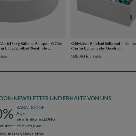
iertel Eckig Bällebad Bällepool ∅ 7Cm
KiddyMoon Bällebad Bällepool mit bunte
ür Babys Spielbad Kleinkinder,
7Cm für Babys Kinder Quadrat,
in der EU, hellgrau:weiß/grau/helltürkis,
hellgrau:weiß/grau/helltürkis, 90 x 30 cm
100,90 €
Stück
/
Stück
00 Bälle
OON-NEWSLETTER UND ERHALTE VON UNS
RABATTCODE
0%
AUF
ERSTE BESTELLUNG
ndestbestellwert beträgt 40€
ere unseren Newsletter