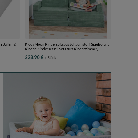
n Bällen ∅
KiddyMoon Kindersofa aus Schaumstoff, Spielsofa für
Kinder, Kindersessel, Sofa fürs Kinderzimmer,
 300 Bälle
Kindercouch, Faltmatratze, grün, Kindersofa mit 2
228,90 €
/
Stück
Kissen