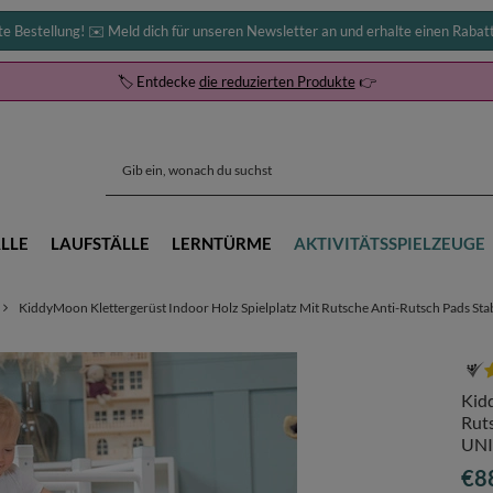
te Bestellung! ✉️ Meld dich für unseren Newsletter an und erhalte einen Rabat
🏷️ Entdecke
die reduzierten Produkte
👉
LLE
LAUFSTÄLLE
LERNTÜRME
AKTIVITÄTSSPIELZEUGE
KiddyMoon Klettergerüst Indoor Holz Spielplatz Mit Rutsche Anti-Rutsch Pads Stab
Kidd
Ruts
UN
€8