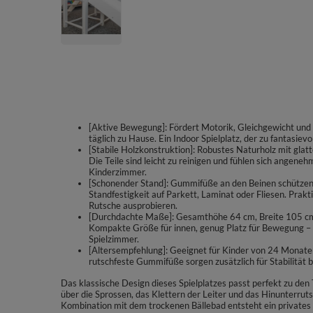
[Aktive Bewegung]: Fördert Motorik, Gleichgewicht und 
täglich zu Hause. Ein Indoor Spielplatz, der zu fantasiev
[Stabile Holzkonstruktion]: Robustes Naturholz mit glat
Die Teile sind leicht zu reinigen und fühlen sich angeneh
Kinderzimmer.
[Schonender Stand]: Gummifüße an den Beinen schützen
Standfestigkeit auf Parkett, Laminat oder Fliesen. Prak
Rutsche ausprobieren.
[Durchdachte Maße]: Gesamthöhe 64 cm, Breite 105 cm,
Kompakte Größe für innen, genug Platz für Bewegung – p
Spielzimmer.
[Altersempfehlung]: Geeignet für Kinder von 24 Monaten
rutschfeste Gummifüße sorgen zusätzlich für Stabilität 
Das klassische Design dieses Spielplatzes passt perfekt zu de
über die Sprossen, das Klettern der Leiter und das Hinunterrut
Kombination mit dem trockenen Bällebad entsteht ein privates S