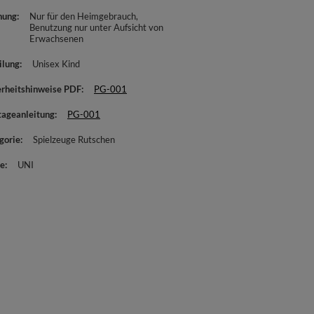
nung
Nur für den Heimgebrauch
Benutzung nur unter Aufsicht von
Erwachsenen
ilung
Unisex Kind
erheitshinweise PDF
PG-001
ageanleitung
PG-001
gorie
Spielzeuge Rutschen
e
UNI