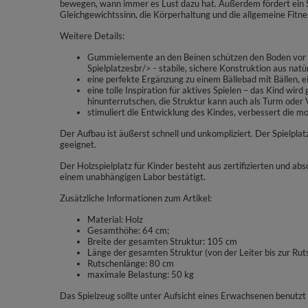
bewegen, wann immer es Lust dazu hat. Außerdem fördert ein Spi
Gleichgewichtssinn, die Körperhaltung und die allgemeine Fitne
Weitere Details:
Gummielemente an den Beinen schützen den Boden vor Kra
Spielplatzesbr/> - stabile, sichere Konstruktion aus nat
eine perfekte Ergänzung zu einem Bällebad mit Bällen, 
eine tolle Inspiration für aktives Spielen – das Kind wir
hinunterrutschen, die Struktur kann auch als Turm ode
stimuliert die Entwicklung des Kindes, verbessert die m
Der Aufbau ist äußerst schnell und unkompliziert. Der Spielplat
geeignet.
Der Holzspielplatz für Kinder besteht aus zertifizierten und abs
einem unabhängigen Labor bestätigt.
Zusätzliche Informationen zum Artikel:
Material: Holz
Gesamthöhe: 64 cm;
Breite der gesamten Struktur: 105 cm
Länge der gesamten Struktur (von der Leiter bis zur Ru
Rutschenlänge: 80 cm
maximale Belastung: 50 kg
Das Spielzeug sollte unter Aufsicht eines Erwachsenen benutzt