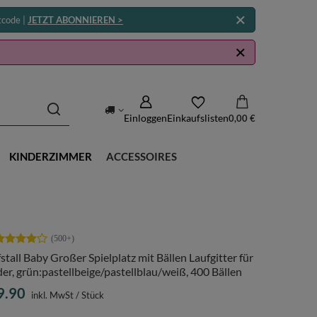
tcode |
JETZT ABONNIEREN >
Einloggen
Einkaufslisten
0,00 €
KINDERZIMMER
ACCESSOIRES
stall Baby Großer Spielplatz mit Bällen Laufgitter für
er, grün:pastellbeige/pastellblau/weiß, 400 Bällen
9.90
inkl. MwSt
/
Stück