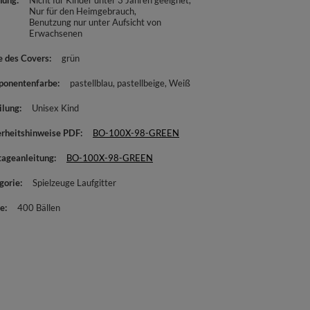
nung
Nicht für Kinder unter 3 Jahren geeignet
Nur für den Heimgebrauch
Benutzung nur unter Aufsicht von
Erwachsenen
e des Covers
grün
onentenfarbe
pastellblau
pastellbeige
Weiß
ilung
Unisex Kind
erheitshinweise PDF
BO-100X-98-GREEN
ageanleitung
BO-100X-98-GREEN
gorie
Spielzeuge Laufgitter
e
400 Bällen