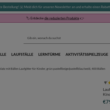
te Bestellung! ✉️ Meld dich für unseren Newsletter an und erhalte einen Rabat
🏷️ Entdecke
die reduzierten Produkte
👉
LLE
LAUFSTÄLLE
LERNTÜRME
AKTIVITÄTSSPIELZEUGE
latz mit Bällen Laufgitter für Kinder, grün:pastellbeige/pastellblau/weiß, 400 Bällen
Lauf
Kind
€7