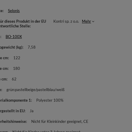
ke
Selonis
ür dieses Produkt in der EU
Kontri sp. z o.o.
Mehr
ntwortliche Stelle
e
BO-100X
ogewicht (kg)
7,58
te cm
122
e cm
180
e cm
62
e
grün:pastellbeige/pastellblau/weiß
rialkomponente 1
Polyester 100%
rgestellt in EU
Ja
erheitshinweise
Nicht für Kleinkinder geeignet
CE