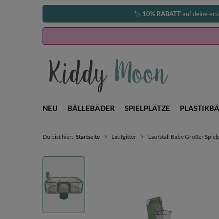
🏷️
10% RABATT
auf deine ers
NEU
BÄLLEBÄDER
SPIELPLÄTZE
PLASTIKBÄ
Du bist hier:
Startseite
Laufgitter
Laufstall Baby Großer Spielp