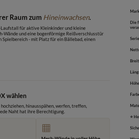
Mar
herer Raum zum
Hineinwachsen
.
Die f
vera
aufstall für aktive Kleinkinder und kleine
h-Wände und eine bogenförmige Reißverschlusstür
Seri
pielbereich - mit Platz für ein Bällebad, einen
Nett
Brei
Läng
Höh
0X wählen
Farb
- hochziehen, hinausspähen, werfen, treffen,
Mate
jede Naht hat ihre Berechtigung.
⭐ He
Sich
Mesh-Wände in voller Höhe