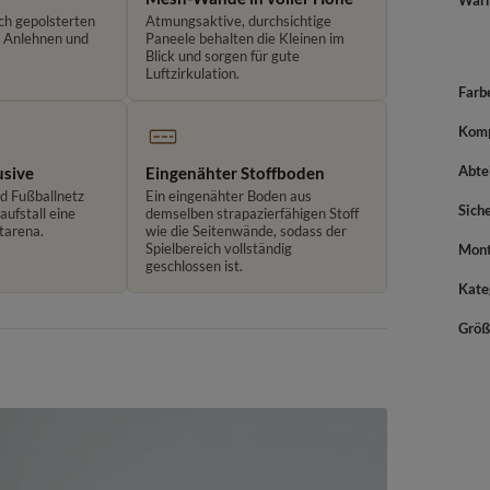
War
ch gepolsterten
Atmungsaktive, durchsichtige
m Anlehnen und
Paneele behalten die Kleinen im
Blick und sorgen für gute
Luftzirkulation.
Farb
Komp
Abte
usive
Eingenähter Stoffboden
nd Fußballnetz
Ein eingenähter Boden aus
Sich
ufstall eine
demselben strapazierfähigen Stoff
tarena.
wie die Seitenwände, sodass der
Spielbereich vollständig
Mont
geschlossen ist.
Kate
Größ