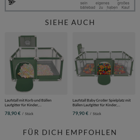
SIEHE AUCH
Laufstall mit Korb und Bällen
Laufstall Baby Großer Spielplatz mit
Laufgitter für Kinder,
Bällen Laufgitter für Kinder,
grün:pastellbeige/pastellgelb/weiß/minze/puderrosa,
grün:gelb/grün/blau/rot/orange, 400
78,90 €
79,90 €
/
Stück
/
Stück
400 Bälle
Bällen
FÜR DICH EMPFOHLEN