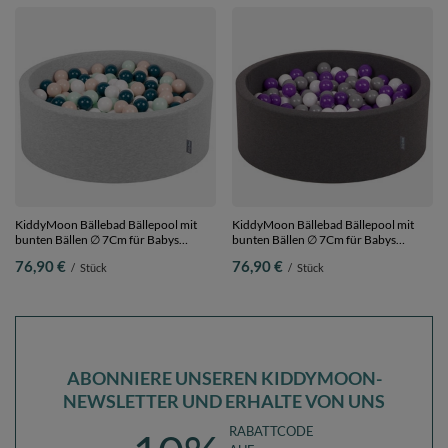
KiddyMoon Bällebad Bällepool mit
KiddyMoon Bällebad Bällepool mit
bunten Bällen ∅ 7Cm für Babys
bunten Bällen ∅ 7Cm für Babys
Kinder Rund,
Kinder Rund, Dunkelgrau, 90 x 30 cm
76,90 €
76,90 €
/
Stück
/
Stück
hellgrau:dunkeltürkis/pastellbeige/weiß/minze,
200 Bälle
90 x 30 cm 200 Bälle
ABONNIERE UNSEREN KIDDYMOON-
NEWSLETTER UND ERHALTE VON UNS
RABATTCODE