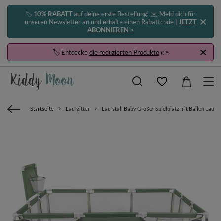
🏷️
10% RABATT
auf deine erste Bestellung! ✉️ Meld dich für
unseren Newsletter an und erhalte einen Rabattcode |
JETZT
ABONNIEREN >
🏷️ Entdecke
die reduzierten Produkte
👉
Startseite
Laufgitter
Laufstall Baby Großer Spielplatz mit Bällen Laufgi