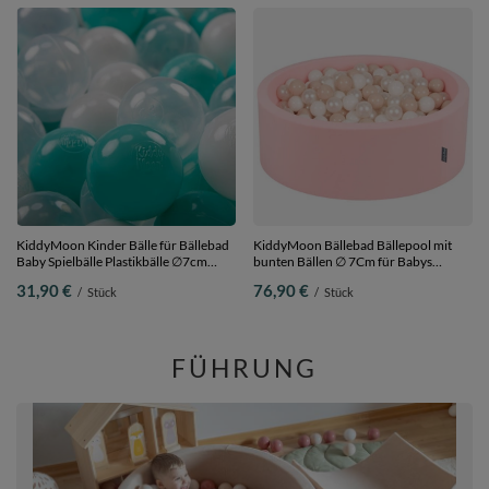
KiddyMoon Kinder Bälle für Bällebad
KiddyMoon Bällebad Bällepool mit
Baby Spielbälle Plastikbälle ∅7cm
bunten Bällen ∅ 7Cm für Babys
Made in EU,
Kinder Rund,
31,90 €
76,90 €
/
Stück
/
Stück
helltürkis/weiß/transparent, 200
pink:pastellbeige/weiß/perle, 90 x 30
Bälle/7cm
cm 200 Bälle
FÜHRUNG