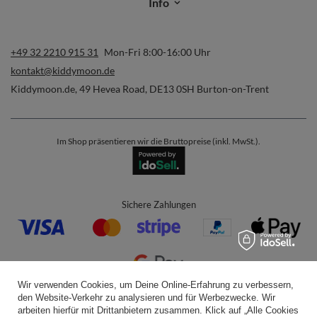
Info
+49 32 2210 915 31
Mon-Fri 8:00-16:00 Uhr
kontakt@kiddymoon.de
Kiddymoon.de
,
49 Hevea Road
,
DE13 0SH
Burton-on-Trent
Im Shop präsentieren wir die Bruttopreise (inkl. MwSt.).
Sichere Zahlungen
Wir verwenden Cookies, um Deine Online-Erfahrung zu verbessern,
den Website-Verkehr zu analysieren und für Werbezwecke. Wir
Bequeme Lieferung
arbeiten hierfür mit Drittanbietern zusammen. Klick auf „Alle Cookies