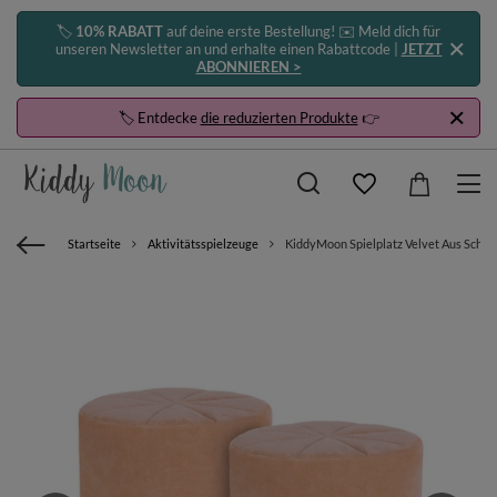
🏷️
10% RABATT
auf deine erste Bestellung! ✉️ Meld dich für
unseren Newsletter an und erhalte einen Rabattcode |
JETZT
ABONNIEREN >
🏷️ Entdecke
die reduzierten Produkte
👉
Startseite
Aktivitätsspielzeuge
KiddyMoon Spielplatz Velvet Aus Schaum