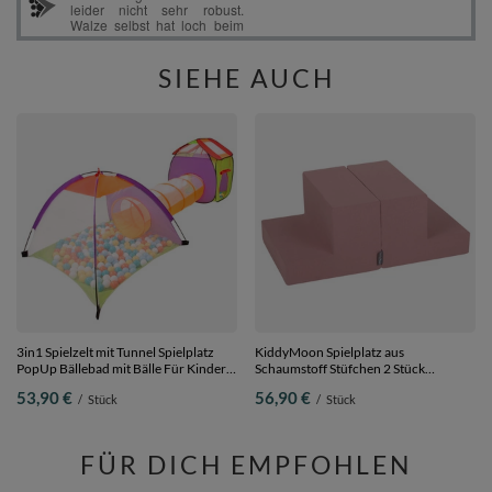
SIEHE AUCH
3in1 Spielzelt mit Tunnel Spielplatz
KiddyMoon Spielplatz aus
PopUp Bällebad mit Bälle Für Kinder,
Schaumstoff Stüfchen 2 Stück
Mehrfarbig:weiß/gelb/orange/babyblau/türkis,
Hindernisläufen, erikafarben, Multi-
53,90 €
56,90 €
/
Stück
/
Stück
400 Bälle
Größe
FÜR DICH EMPFOHLEN