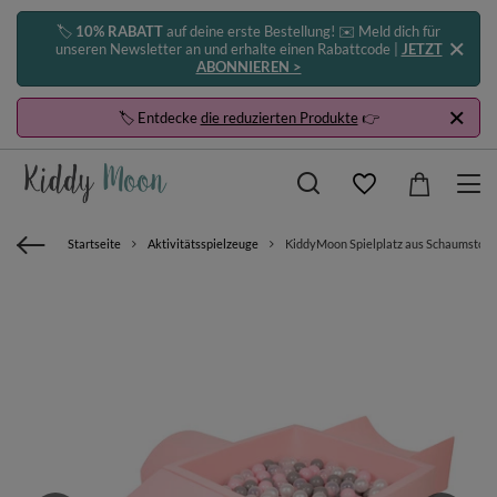
🏷️
10% RABATT
auf deine erste Bestellung! ✉️ Meld dich für
unseren Newsletter an und erhalte einen Rabattcode |
JETZT
ABONNIEREN >
🏷️ Entdecke
die reduzierten Produkte
👉
Startseite
Aktivitätsspielzeuge
KiddyMoon Spielplatz aus Schaumstoff m