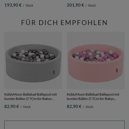
Bälle Hindernisläufen,
Ballgruben Für Babys Spielbad
193,90 €
201,90 €
/
Stück
/
Stück
hellgrau:perle/grau/transparent/puderrosa,
Hindernisläufen, Hergestellt In Der
Bällebad (300 Bälle) + Version 5
EU, waldgrün:
hellgrün/gelb/türkis/orange/dunkelpink/vi
Bällebad (300 Bälle) + Version 3
FÜR DICH EMPFOHLEN
KiddyMoon Bällebad Bällepool mit
KiddyMoon Bällebad Bällepool mit
bunten Bällen ∅ 7Cm für Babys
bunten Bällen ∅ 7Cm für Babys
Kinder Rund,
Kinder Rund, pink:grau/weiß/pink, 90
82,90 €
82,90 €
/
Stück
/
Stück
hellgrau:weiß/grau/silbern, 90 x 30 cm
x 30 cm 300 Bälle
300 Bälle