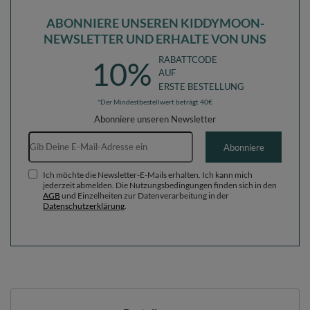
ABONNIERE UNSEREN KIDDYMOON-
NEWSLETTER UND ERHALTE VON UNS
RABATTCODE
10%
AUF
ERSTE BESTELLUNG
*Der Mindestbestellwert beträgt 40€
Abonniere unseren Newsletter
E-Mail-Adresse
Abonniere
Ich möchte die Newsletter-E-Mails erhalten. Ich kann mich
jederzeit abmelden. Die Nutzungsbedingungen finden sich in den
AGB
und Einzelheiten zur Datenverarbeitung in der
Datenschutzerklärung
.