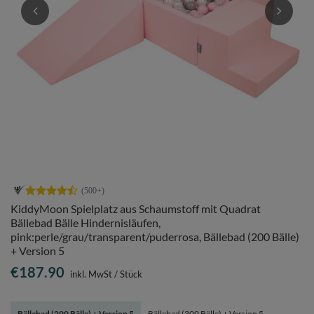
KiddyMoon Spielplatz aus Schaumstoff mit Quadrat
Bällebad Bälle Hindernisläufen,
pink:perle/grau/transparent/puderrosa, Bällebad (200 Bälle)
+ Version 5
€187.90
inkl. MwSt
/
Stück
Bällebad (200 Bälle) + Version 5
Bällebad (300 Bälle) + Version 5