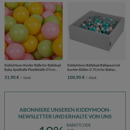
KiddyMoon Kinder Bälle für Bällebad
KiddyMoon Bällebad Bällepool mit
Baby Spielbälle Plastikbälle ∅7cm
bunten Bällen ∅ 7Cm für Babys
Made in EU, hellgrün/gelb/rosa, 200
Kinder Quadrat,
31,90 €
100,90 €
/
Stück
/
Stück
Bälle/7cm
hellgrau:weiß/grau/helltürkis, 90 x 30
cm 300 Bälle
ABONNIERE UNSEREN KIDDYMOON-
NEWSLETTER UND ERHALTE VON UNS
RABATTCODE