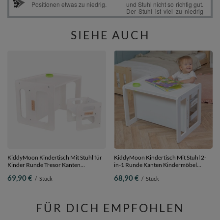
SIEHE AUCH
KiddyMoon Kindertisch Mit Stuhl für
KiddyMoon Kindertisch Mit Stuhl 2-
Kinder Runde Tresor Kanten
in-1 Runde Kanten Kindermöbel
Kinderzimmer Möbel, weiß,
Leicht Zu Reinigen, weiß,
69,90 €
68,90 €
/
Stück
/
Stück
Kindertisches: 61x44x44 cm/Stuhles:
Kindertisches: 61x44x44 cm/Stuhles:
30x30x30 cm
30x30x30 cm
FÜR DICH EMPFOHLEN