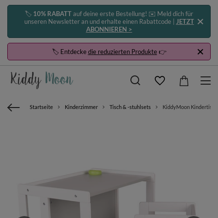
🏷️
10% RABATT
auf deine erste Bestellung! ✉️ Meld dich für
unseren Newsletter an und erhalte einen Rabattcode |
JETZT
ABONNIEREN >
🏷️ Entdecke
die reduzierten Produkte
👉
Startseite
Kinderzimmer
Tisch & -stuhlsets
KiddyMoon Kindertisch 