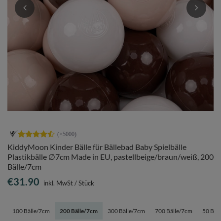
KiddyMoon Kinder Bälle für Bällebad Baby Spielbälle
Plastikbälle ∅7cm Made in EU, pastellbeige/braun/weiß, 200
Bälle/7cm
€31.90
inkl. MwSt
/
Stück
100 Bälle/7cm
200 Bälle/7cm
300 Bälle/7cm
700 Bälle/7cm
50 Bäl