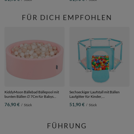
Bälle/7cm
dunkelpink/violett/transparent/grau,
200 Bälle/7cm
FÜR DICH EMPFOHLEN
KiddyMoon Bällebad Bällepool mit
Sechseckiger Laufstall mit Bällen
bunten Bällen ∅ 7Cm für Babys
Laufgitter für Kinder,
Kinder Rund,
Minze:gelb/grün/blau/rot/orange, 200
76,90 €
51,90 €
/
Stück
/
Stück
pink:pastellbeige/weiß/perle, 90 x 30
Bälle
cm 200 Bälle
FÜHRUNG