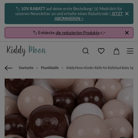
🏷️
10% RABATT
auf deine erste Bestellung! ✉️ Meld dich für
unseren Newsletter an und erhalte einen Rabattcode |
JETZT
ABONNIEREN >
🏷️ Entdecke
die reduzierten Produkte
👉
Startseite
Plastikbälle
KiddyMoon Kinder Bälle für Bällebad Baby Spiel