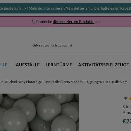
te Bestellung! ✉️ Meld dich für unseren Newsletter an und erhalte einen Rabat
🏷️ Entdecke
die reduzierten Produkte
👉
LLE
LAUFSTÄLLE
LERNTÜRME
AKTIVITÄTSSPIELZEUGE
r Bällebad Baby Einfarbige Plastikbälle ∅7cm Made in EU, grüngrau, 100 Bälle/7cm
Kidd
Plas
€2