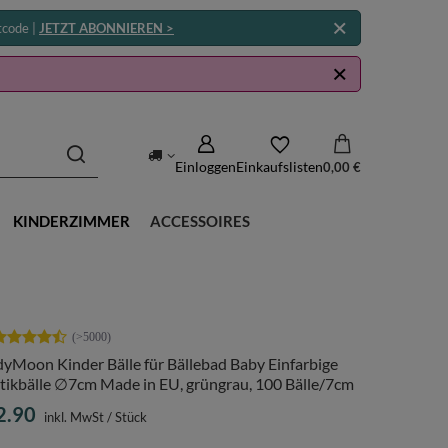
tcode |
JETZT ABONNIEREN >
Einloggen
Einkaufslisten
0,00 €
KINDERZIMMER
ACCESSOIRES
yMoon Kinder Bälle für Bällebad Baby Einfarbige
tikbälle ∅7cm Made in EU, grüngrau, 100 Bälle/7cm
2.90
inkl. MwSt
/
Stück