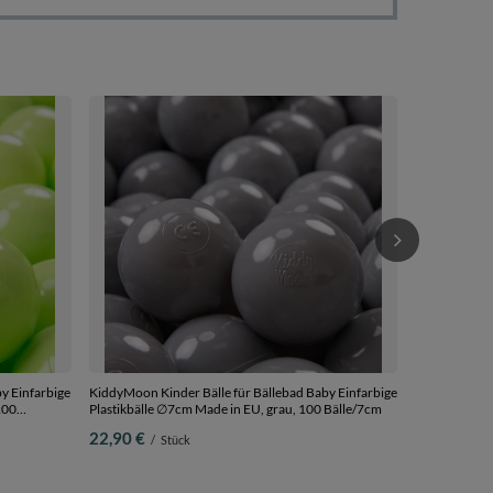
KiddyMoon Kin
Plastikbälle 
Bälle/7cm
22,90 €
/
S
y Einfarbige
KiddyMoon Kinder Bälle für Bällebad Baby Einfarbige
100
Plastikbälle ∅7cm Made in EU, grau, 100 Bälle/7cm
22,90 €
/
Stück