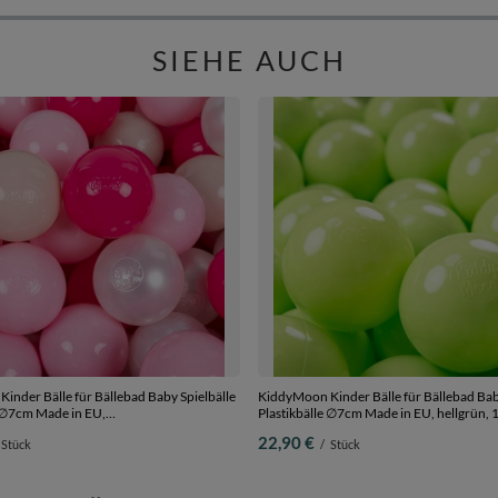
SIEHE AUCH
inder Bälle für Bällebad Baby Spielbälle
KiddyMoon Kinder Bälle für Bällebad Bab
e ∅7cm Made in EU,
Plastikbälle ∅7cm Made in EU, hellgrün, 
e/puderrosa/perle/dunkelpink, 100
Bälle/7cm
22,90 €
Stück
/
Stück