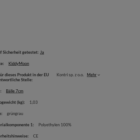
f Sicherheit getestet
Ja
ke
KiddyMoon
ür dieses Produkt in der EU
Kontri sp. z o.o.
Mehr
ntwortliche Stelle
e
Bälle 7cm
ogewicht (kg)
1,03
e
grüngrau
rialkomponente 1
Polyethylen 100%
erheitshinweise
CE