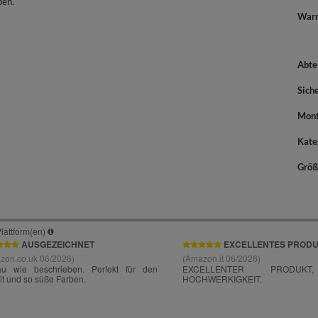
ben.
War
Abte
Sich
Mont
Kate
Größ