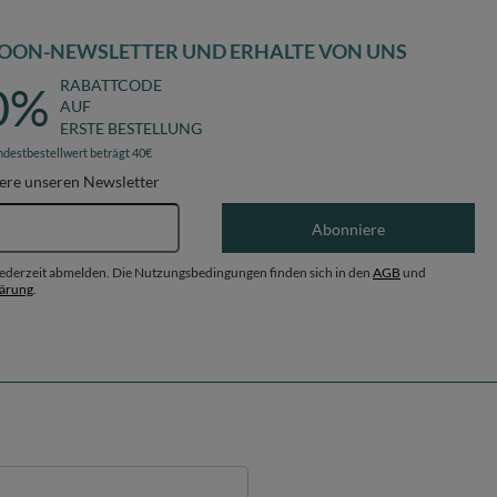
OON-NEWSLETTER UND ERHALTE VON UNS
RABATTCODE
0%
AUF
ERSTE BESTELLUNG
ndestbestellwert beträgt 40€
ere unseren Newsletter
E-Mail-Adresse
Abonniere
 jederzeit abmelden. Die Nutzungsbedingungen finden sich in den
AGB
und
lärung
.