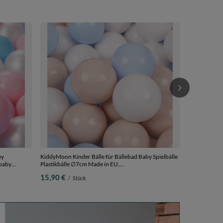
KiddyMoon Kin
Plastikbälle
pastellbeige/
79,90 €
/
S
by
KiddyMoon Kinder Bälle für Bällebad Baby Spielbälle
 baby
Plastikbälle ∅7cm Made in EU,
pastellbeige/pastellblau/weiß, 50 Bälle/7cm
15,90 €
/
Stück