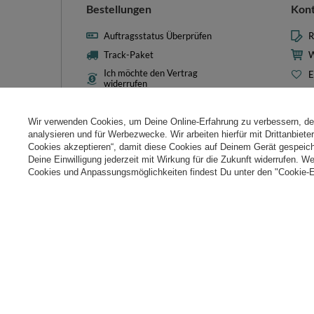
Bestellungen
Kon
Auftragsstatus Überprüfen
R
Track-Paket
W
Ich möchte den Vertrag
E
widerrufen
L
Kontakt
T
Wir verwenden Cookies, um Deine Online-Erfahrung zu verbessern, d
N
analysieren und für Werbezwecke. Wir arbeiten hierfür mit Drittanbiet
Cookies akzeptieren“, damit diese Cookies auf Deinem Gerät gespeic
Cooki
Deine Einwilligung jederzeit mit Wirkung für die Zukunft widerrufen. W
Cookies und Anpassungsmöglichkeiten findest Du unter den "Cookie-E
+49 32 2210 915 31
Mon-Fri 8:00-16:00 Uhr
kontakt@k
Im Shop präsentieren wir die Bruttopreise (inkl. MwSt.).