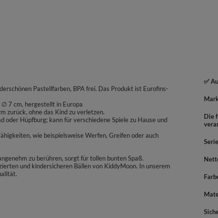
✅ Au
erschönen Pastellfarben, BPA frei. Das Produkt ist Eurofins-
Mar
∅ 7 cm, hergestellt in Europa
rm zurück, ohne das Kind zu verletzen.
Die f
bad oder Hüpfburg; kann für verschiedene Spiele zu Hause und
vera
higkeiten, wie beispielsweise Werfen, Greifen oder auch
Seri
nd angenehm zu berühren, sorgt für tollen bunten Spaß.
Nett
izierten und kindersicheren Bällen von KiddyMoon. In unserem
alität.
Farb
Mate
Sich