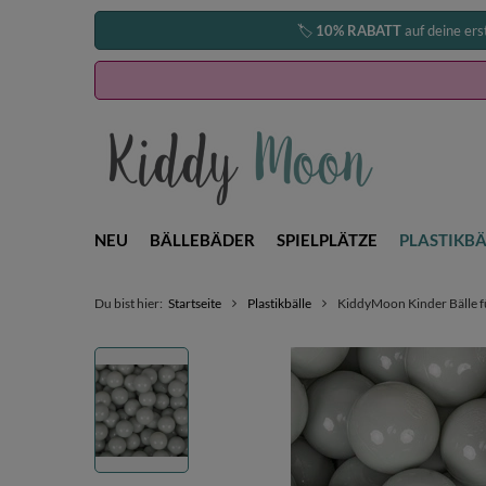
🏷️
10% RABATT
auf deine ers
NEU
BÄLLEBÄDER
SPIELPLÄTZE
PLASTIKBÄ
Du bist hier:
Startseite
Plastikbälle
KiddyMoon Kinder Bälle fü