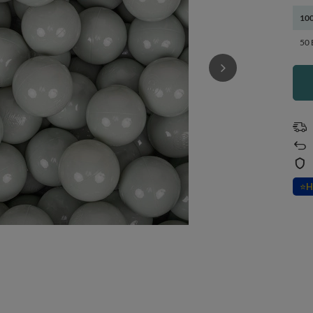
100
50 
⭐
H