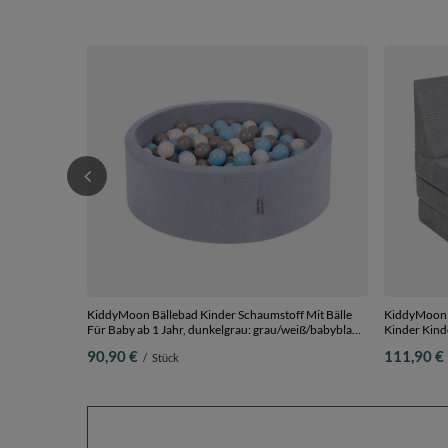
KiddyMoon Bällebad Kinder Schaumstoff Mit Bälle
KiddyMoon K
Für Baby ab 1 Jahr, dunkelgrau: grau/weiß/babyblau,
Kinder Kind
90 x 30 cm 300 Bälle
Kuschelsess
90,90 €
111,90 €
/
Stück