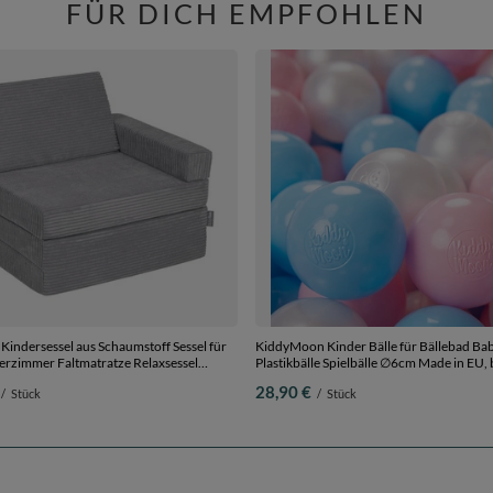
FÜR DICH EMPFOHLEN
indersessel aus Schaumstoff Sessel für
KiddyMoon Kinder Bälle für Bällebad Ba
erzimmer Faltmatratze Relaxsessel
Plastikbälle Spielbälle ∅6cm Made in EU,
el, dunkelgrau, Kindersofa
blau/puderrosa/perle, 200 Bälle/6cm
28,90 €
/
Stück
/
Stück