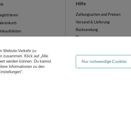
Hilfe
to
Zahlungsarten und Preisen
egistrieren
Versand & Lieferung
arenkorb
Rücksendung
inkaufslisten
Blog
iste der gekauften Waren
FAQ
ransaktionsverlauf
en Website-Verkehr zu
Groẞhandel
ewsletter
ern zusammen. Klick auf „Alle
Nur notwendige Cookies
hert werden können. Du kannst
es verwalten
eitere Informationen zu den
instellungen".
iddymoon.de
Kiddymoon.de
,
49 Hevea Road
,
DE13 0SH
Burton-on-Tren