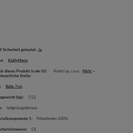
f Sicherheit getestet
Ja
ke
KiddyMoon
ür dieses Produkt in der EU
Kontri sp. z o.o.
Mehr
ntwortliche Stelle
e
Bälle 7cm
ogewicht (kg)
7,52
e
hellgrün/gelb/rosa
rialkomponente 1
Polyethylen 100%
erheitshinweise
CE