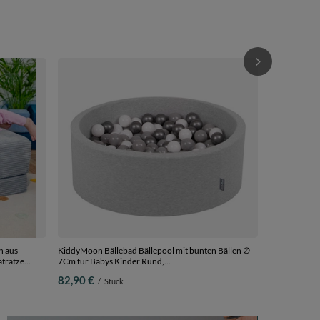
KiddyMoon Bä
7Cm für Babys Kinder Rund,
pink:pastellb
76,90 €
/
S
n aus
KiddyMoon Bällebad Bällepool mit bunten Bällen ∅
tratze
7Cm für Babys Kinder Rund,
 Matratzen
hellgrau:weiß/grau/silbern, 90 x 30 cm 300 Bälle
82,90 €
/
Stück