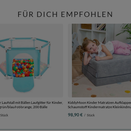
FÜR DICH EMPFOHLEN
 Laufstall mit Bällen Laufgitter für Kinder,
KiddyMoon Kinder Matratzen Aufklappe
grün/blau/rot/orange, 200 Bälle
Schaumstoff Kindermatratze Kleinkindma
Kinderzimmer Faltmatratze, dunkelgrau,
98,90 €
Stück
/
Stück
mit Kissen