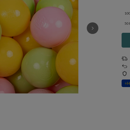
100
50 
⭐
H