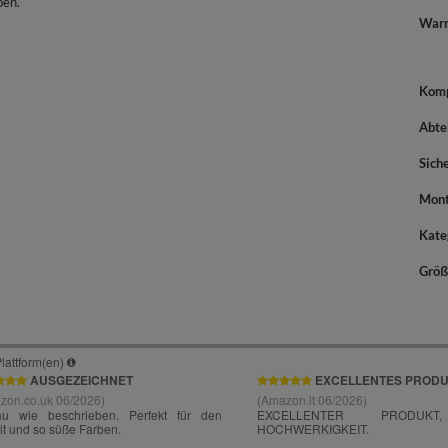
ben.
War
Komp
Abte
Sich
Mont
Kate
Größ