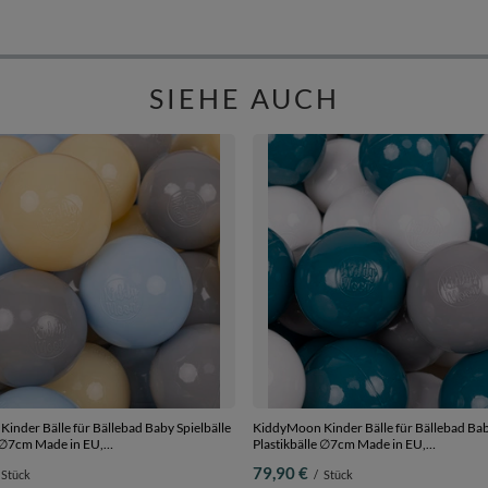
SIEHE AUCH
inder Bälle für Bällebad Baby Spielbälle
KiddyMoon Kinder Bälle für Bällebad Bab
e ∅7cm Made in EU,
Plastikbälle ∅7cm Made in EU,
pastellgelb/grau, 700 Bälle/7cm
dunkeltürkis/grau/weiß, 700 Bälle/7cm
79,90 €
Stück
/
Stück