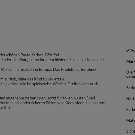
✅ Au
derschönen Pastellfarben, BPA frei
bad oder Hüpfburg; kann für verschiedene Spiele zu Hause und
Mar
 7 cm, hergestellt in Europa. Das Produkt ist Eurofins-
Die f
vera
rm zurück, ohne das Kind zu verletzen.
higkeiten, wie beispielsweise Werfen, Greifen oder auch
Seri
t und angenehm zu berühren, sorgt für tollen bunten Spaß.
Nett
izierten und kindersicheren Bällen von KiddyMoon. In unserem
alität.
Farb
Mate
Sich