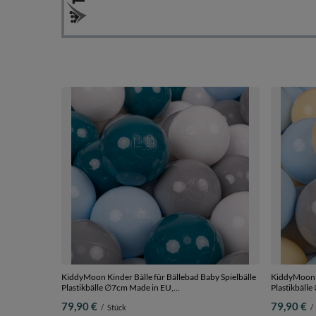
KiddyMoon Kinder Bälle für Bällebad Baby Spielbälle
KiddyMoon K
Plastikbälle ∅7cm Made in EU,
Plastikbäll
dunkeltürkis/pastellblau/grau/weiß, 700 Bälle/7cm
pastellblau/
79,90 €
79,90 €
/
Stück
/