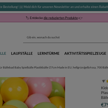
te Bestellung! ✉️ Meld dich für unseren Newsletter an und erhalte einen Rabat
🏷️ Entdecke
die reduzierten Produkte
👉
LLE
LAUFSTÄLLE
LERNTÜRME
AKTIVITÄTSSPIELZEUGE
r Bällebad Baby Spielbälle Plastikbälle ∅7cm Made in EU, hellgrün/gelb/rosa, 700 Bäl
Kidd
Plas
Bäl
€7