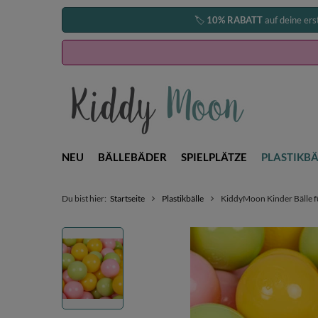
🏷️
10% RABATT
auf deine ers
NEU
BÄLLEBÄDER
SPIELPLÄTZE
PLASTIKBÄ
Du bist hier:
Startseite
Plastikbälle
KiddyMoon Kinder Bälle fü