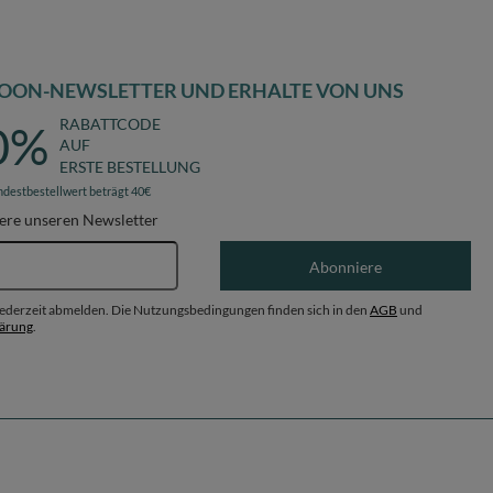
OON-NEWSLETTER UND ERHALTE VON UNS
RABATTCODE
0%
AUF
ERSTE BESTELLUNG
ndestbestellwert beträgt 40€
ere unseren Newsletter
E-Mail-Adresse
Abonniere
 jederzeit abmelden. Die Nutzungsbedingungen finden sich in den
AGB
und
lärung
.