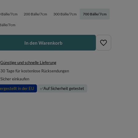
 Bälle/7cm
200 Bälle/7cm
300 Bälle/7cm
700 Bälle/7cm
Bälle/7cm
In den Warenkorb
Günstige und schnelle Lieferung
30
Tage für kostenlose Rücksendungen
Sicher einkaufen
ergestellt in der EU
✅
Auf Sicherheit getestet