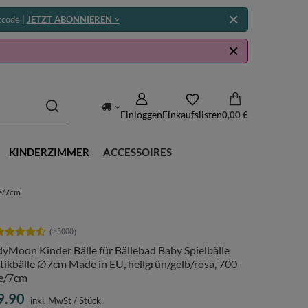
tcode |
JETZT ABONNIEREN >
Einloggen
Einkaufslisten
0,00 €
KINDERZIMMER
ACCESSOIRES
le/7cm
yMoon Kinder Bälle für Bällebad Baby Spielbälle
tikbälle ∅7cm Made in EU, hellgrün/gelb/rosa, 700
le/7cm
9.90
inkl. MwSt
/
Stück