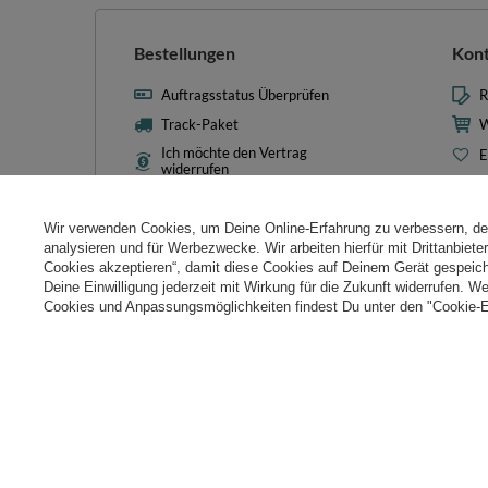
Bestellungen
Kon
Auftragsstatus Überprüfen
R
Track-Paket
W
Ich möchte den Vertrag
E
widerrufen
L
Kontakt
T
Wir verwenden Cookies, um Deine Online-Erfahrung zu verbessern, d
N
analysieren und für Werbezwecke. Wir arbeiten hierfür mit Drittanbiet
Cookies akzeptieren“, damit diese Cookies auf Deinem Gerät gespeic
Cooki
Deine Einwilligung jederzeit mit Wirkung für die Zukunft widerrufen. W
Cookies und Anpassungsmöglichkeiten findest Du unter den "Cookie-E
+49 32 2210 915 31
Mon-Fri 8:00-16:00 Uhr
kontakt@k