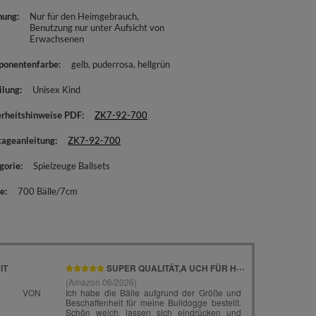
nung
Nur für den Heimgebrauch
Benutzung nur unter Aufsicht von
Erwachsenen
onentenfarbe
gelb
puderrosa
hellgrün
ilung
Unisex Kind
erheitshinweise PDF
ZK7-92-700
ageanleitung
ZK7-92-700
gorie
Spielzeuge Ballsets
e
700 Bälle/7cm