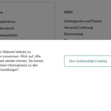
Hilfe
to
Zahlungsarten und Preisen
egistrieren
Versand & Lieferung
arenkorb
Rücksendung
inkaufslisten
Blog
iste der gekauften Waren
FAQ
ransaktionsverlauf
en Website-Verkehr zu
Groẞhandel
ewsletter
ern zusammen. Klick auf „Alle
Nur notwendige Cookies
hert werden können. Du kannst
es verwalten
eitere Informationen zu den
instellungen".
iddymoon.de
Kiddymoon.de
,
49 Hevea Road
,
DE13 0SH
Burton-on-Tren