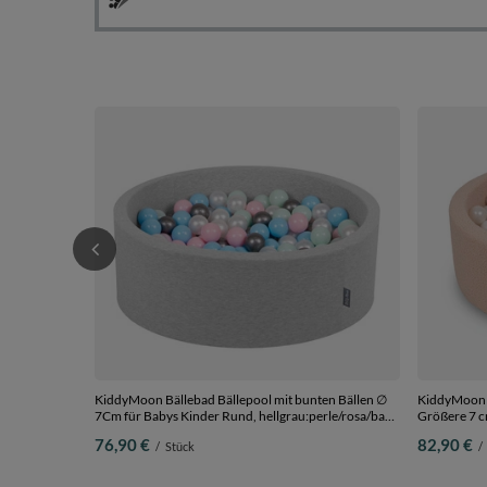
KiddyMoon Bällebad Bällepool mit bunten Bällen ∅
KiddyMoon B
7Cm für Babys Kinder Rund, hellgrau:perle/rosa/baby
Größere 7 cm
blue/minze/silbern, 90 x 30 cm 200 Bälle
Monaten, Ab
76,90 €
82,90 €
/
Stück
/
Pastellbeige