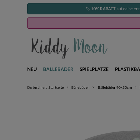
🏷️
10% RABATT
auf deine ers
NEU
BÄLLEBÄDER
SPIELPLÄTZE
PLASTIKBÄ
Du bist hier:
Startseite
Bällebäder
Bällebäder 90x30cm