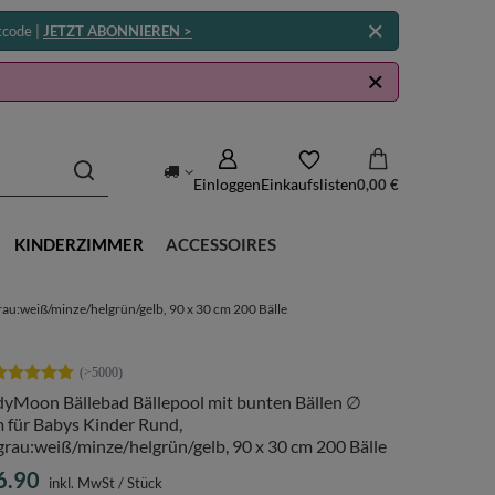
tcode |
JETZT ABONNIEREN >
Einloggen
Einkaufslisten
0,00 €
KINDERZIMMER
ACCESSOIRES
au:weiß/minze/helgrün/gelb, 90 x 30 cm 200 Bälle
dyMoon Bällebad Bällepool mit bunten Bällen ∅
 für Babys Kinder Rund,
grau:weiß/minze/helgrün/gelb, 90 x 30 cm 200 Bälle
6.90
inkl. MwSt
/
Stück