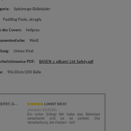
gorie
Spielzeuge Bällebäder
Paddling Pools
okrągły
e des Covers
hellgrau
onentenfarbe
Weiß
ilung
Unisex Kind
erheitshinweise PDF
BASEN_z_pilkami_Ltd_Safety.pdf
e
90x30cm/200 Bälle