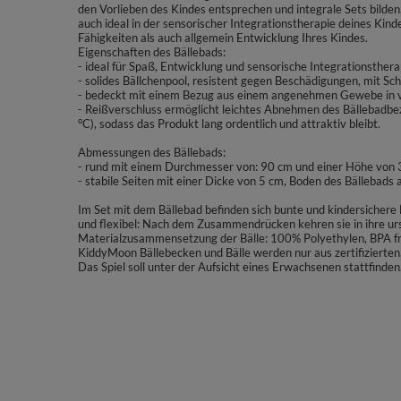
den Vorlieben des Kindes entsprechen und integrale Sets bilde
auch ideal in der sensorischer Integrationstherapie deines Kind
Fähigkeiten als auch allgemein Entwicklung Ihres Kindes.
Eigenschaften des Bällebads:
- ideal für Spaß, Entwicklung und sensorische Integrationsthera
- solides Bällchenpool, resistent gegen Beschädigungen, mit Sc
- bedeckt mit einem Bezug aus einem angenehmen Gewebe in vi
- Reißverschluss ermöglicht leichtes Abnehmen des Bällebadb
°C), sodass das Produkt lang ordentlich und attraktiv bleibt.
Abmessungen des Bällebads:
- rund mit einem Durchmesser von: 90 cm und einer Höhe von
- stabile Seiten mit einer Dicke von 5 cm, Boden des Bällebads
Im Set mit dem Bällebad befinden sich bunte und kindersicher
und flexibel: Nach dem Zusammendrücken kehren sie in ihre urs
Materialzusammensetzung der Bälle: 100% Polyethylen, BPA fr
KiddyMoon Bällebecken und Bälle werden nur aus zertifizierten,
Das Spiel soll unter der Aufsicht eines Erwachsenen stattfinden