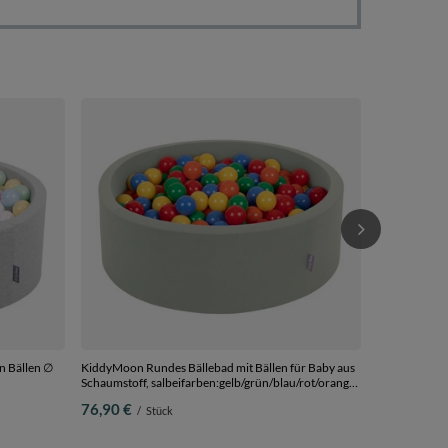
KiddyMoon Bä
7Cm für Babys Kinder Rund,
hellgrau:weiß
76,90 €
/
S
Bälle
n Bällen ∅
KiddyMoon Rundes Bällebad mit Bällen für Baby aus
Schaumstoff, salbeifarben:gelb/grün/blau/rot/orange,
nze/puderrosa,
90 x 30 cm 200 Bälle
76,90 €
/
Stück