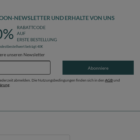
OON-NEWSLETTER UND ERHALTE VON UNS
RABATTCODE
0%
AUF
ERSTE BESTELLUNG
ndestbestellwert beträgt 40€
ere unseren Newsletter
E-Mail-Adresse
Abonniere
 jederzeit abmelden. Die Nutzungsbedingungen finden sich in den
AGB
und
lärung
.