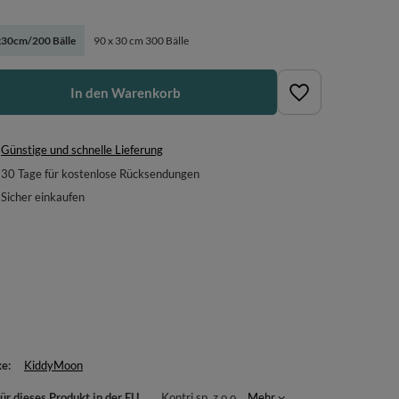
30cm/200 Bälle
90 x 30 cm 300 Bälle
In den Warenkorb
Günstige und schnelle Lieferung
30
Tage für kostenlose Rücksendungen
Sicher einkaufen
ke
KiddyMoon
ür dieses Produkt in der EU
Kontri sp. z o.o.
Mehr