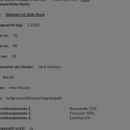
ntwortliche Stelle
e
Bällebad mit Bälle Rund
ogewicht (kg)
3.2300
te cm
90
e cm
90
e cm
30
estalter des Kindes
Od 8 miesięcy
Ball pit
er
ohne Muster
e
hellgrau:weiß/minze/helgrün/gelb
rialkomponente 1,
Baumwolle 52%,
rialkomponente 2,
Polyester 40%,
rialkomponente 3
Elasthan 8%
rgestellt in EU
Ja