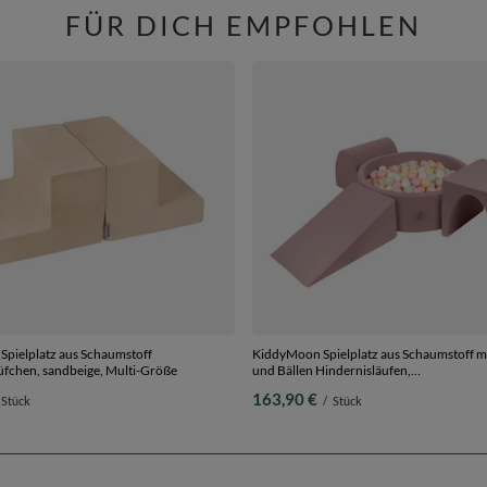
FÜR DICH EMPFOHLEN
pielplatz aus Schaumstoff
KiddyMoon Spielplatz aus Schaumstoff mi
üfchen, sandbeige, Multi-Größe
und Bällen Hindernisläufen,
erikafarben:pastellbeige/pastellgelb/wei
163,90 €
Stück
/
Stück
Bällebad (300 Bälle) + Version 2