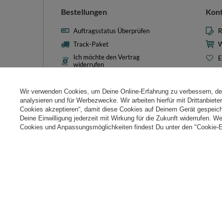
Bestellungen
Kon
Auftragsstatus Überprüfen
R
Track-Paket
W
Ich möchte den Vertrag
E
widerrufen
L
Kontakt
T
Wir verwenden Cookies, um Deine Online-Erfahrung zu verbessern, d
N
analysieren und für Werbezwecke. Wir arbeiten hierfür mit Drittanbiet
Cookies akzeptieren“, damit diese Cookies auf Deinem Gerät gespeic
Cooki
Deine Einwilligung jederzeit mit Wirkung für die Zukunft widerrufen. W
Cookies und Anpassungsmöglichkeiten findest Du unter den "Cookie-E
+49 32 2210 915 31
Mon-Fri 8:00-16:00 Uhr
kontakt@k