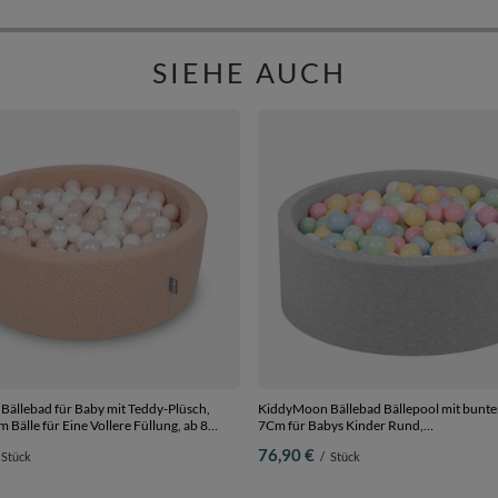
SIEHE AUCH
ällebad für Baby mit Teddy-Plüsch,
KiddyMoon Bällebad Bällepool mit bunte
 Bälle für Eine Vollere Füllung, ab 8
7Cm für Babys Kinder Rund,
nehmbarer Bezug, Beige:
hellgrau:pastellblau/pastellgelb/weiß/mi
76,90 €
Stück
/
Stück
/Weiß/Perle, 90 x 30 cm 200 Bälle
90 x 30 cm 200 Bälle