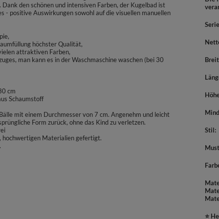
n. Dank den schönen und intensiven Farben, der Kugelbad ist
vera
es - positive Auswirkungen sowohl auf die visuellen manuellen
Seri
pie,
Nett
haumfüllung höchster Qualität,
elen attraktiven Farben,
ezuges, man kann es in der Waschmaschine waschen (bei 30
Brei
Läng
 30 cm
Höh
 aus Schaumstoff
Mind
e Bälle mit einem Durchmesser von 7 cm. Angenehm und leicht
prüngliche Form zurück, ohne das Kind zu verletzen.
ei
Stil
 hochwertigen Materialien gefertigt.
.
Must
Farb
Mate
Mate
Mate
⭐ He