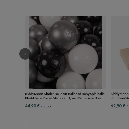
KiddyMoon Kinder Bälle für Bällebad Baby Spielbälle
KiddyMoon S
Plastikbälle ∅7cm Made in EU, weiß/schwarz/silbern,
Stüfchen/St
300 Bälle/7cm
44,90 €
62,90 €
/
Stück
/