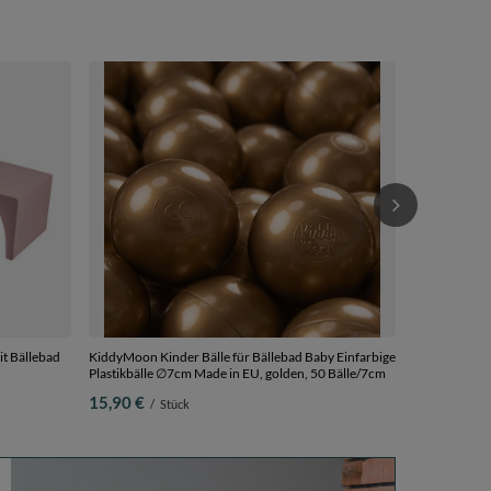
KiddyMoon Kin
Plastikbälle
pastellbeige/
44,90 €
/
S
t Bällebad
KiddyMoon Kinder Bälle für Bällebad Baby Einfarbige
Plastikbälle ∅7cm Made in EU, golden, 50 Bälle/7cm
ß/minze/puderrosa,
15,90 €
/
Stück