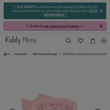
🏷️
10% RABATT
auf deine erste Bestellung! ✉️ Meld dich für
unseren Newsletter an und erhalte einen Rabattcode |
JETZT
ABONNIEREN >
🏷️ Entdecke
die reduzierten Produkte
👉
Startseite
Aktivitätsspielzeuge
KiddyMoon Spielplatz aus Schaumstoff mi