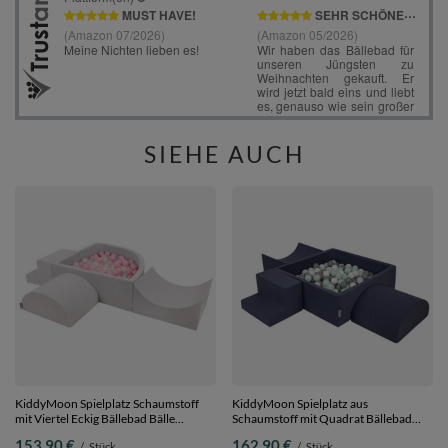
SIEHE AUCH
KiddyMoon Spielplatz Schaumstoff
KiddyMoon Spielplatz aus
mit Viertel Eckig Bällebad Bälle
Schaumstoff mit Quadrat Bällebad
Hindernisläufe,
Bälle Hindernisläufen,
153,90 €
162,90 €
/
Stück
/
Stück