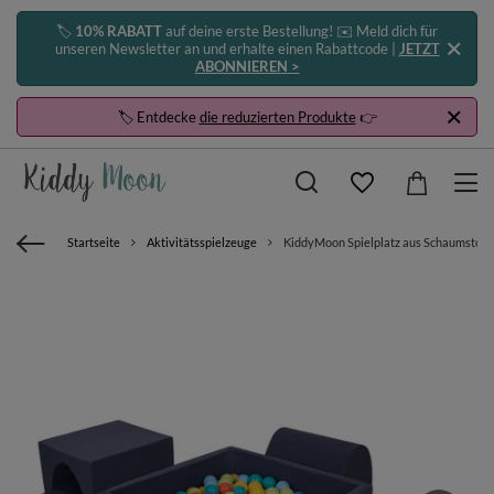
🏷️
10% RABATT
auf deine erste Bestellung! ✉️ Meld dich für
unseren Newsletter an und erhalte einen Rabattcode |
JETZT
ABONNIEREN >
🏷️ Entdecke
die reduzierten Produkte
👉
Startseite
Aktivitätsspielzeuge
KiddyMoon Spielplatz aus Schaumstoff mi