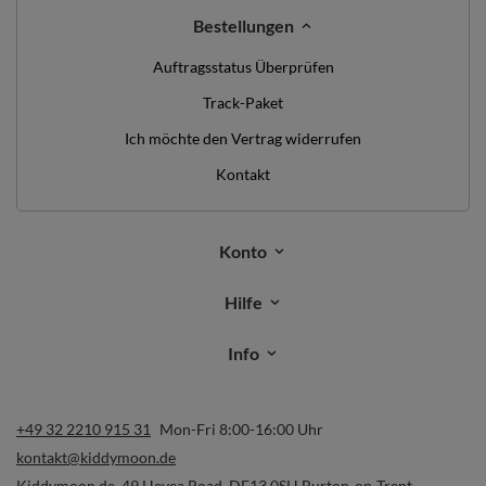
Bestellungen
Auftragsstatus Überprüfen
Track-Paket
Ich möchte den Vertrag widerrufen
Kontakt
Konto
Hilfe
Info
+49 32 2210 915 31
Mon-Fri 8:00-16:00 Uhr
kontakt@kiddymoon.de
Kiddymoon.de
,
49 Hevea Road
,
DE13 0SH
Burton-on-Trent