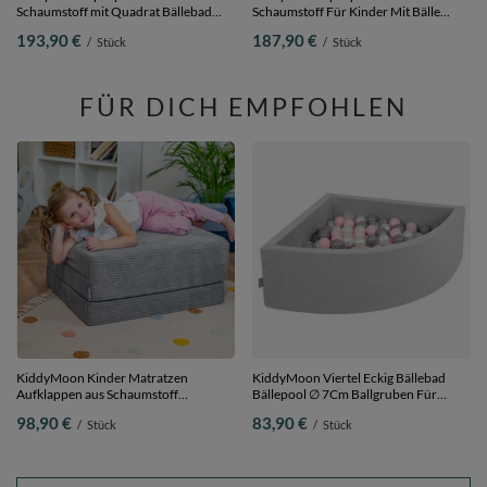
Schaumstoff mit Quadrat Bällebad
Schaumstoff Für Kinder Mit Bälle
Bälle Hindernisläufen,
Waschbare Bezug, dunkelgrau:
193,90 €
187,90 €
/
Stück
/
Stück
hellgrau:grau/weiß/türkis, Bällebad
pastellbeige/weiß/perle, Bällebad (300
(300 Bälle) + Version 5
Bälle) + Version 3
FÜR DICH EMPFOHLEN
KiddyMoon Kinder Matratzen
KiddyMoon Viertel Eckig Bällebad
Aufklappen aus Schaumstoff
Bällepool ∅ 7Cm Ballgruben Für
Kindermatratze Kleinkindmatratze
Babys Spielbad Kleinkinder,
98,90 €
83,90 €
/
Stück
/
Stück
Kinderzimmer Faltmatratze,
Hergestellt in der EU,
dunkelgrau, Matratzen mit Kissen
hellgrau:perle/grau/transparent/puderro
90 x 30 cm 200 Bälle