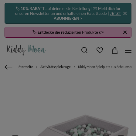
🏷️
10% RABATT
auf deine erste Bestellung! ✉️ Meld dich für
unseren Newsletter an und erhalte einen Rabattcode |
JETZT
ABONNIEREN >
🏷️ Entdecke
die reduzierten Produkte
👉
Startseite
Aktivitätsspielzeuge
KiddyMoon Spielplatz aus Schaumstoff m