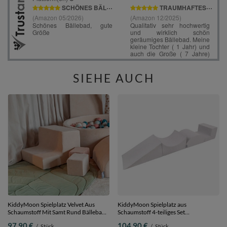
SIEHE AUCH
KiddyMoon Spielplatz Velvet Aus
KiddyMoon Spielplatz aus
Schaumstoff Mit Samt Rund Bällebad
Schaumstoff 4-teiliges Set
Ballgruben Für Babys Spielbad
Hindernisläufen, hellgrau, Multi-
97,90 €
104,90 €
/
Stück
/
Stück