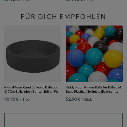
Hindernisläufen, Hergestellt In Der
Größe
EU,
sandbeige:dunkeltürkis/pastellbeige/grüngrau/lachsfarben,
Bällebad (200 Bälle) + Stüfchen
FÜR DICH EMPFOHLEN
KiddyMoon Rund Bällebad Bällepool
KiddyMoon Kinder Bälle für Bällebad
∅ 7Cm Ballgruben Bunten Bällen Für
Baby Plastikbälle Spielbälle ∅6cm
Babys Spielbad Kleinkinder,
Made in EU,
90,90 €
52,90 €
/
Stück
/
Stück
Hergestellt in der EU, dunkelgrau,
schwarz/weiß/blau/rot/gelb/türkis,
120x30cm/KEINE Bälle
500 Bälle/6cm