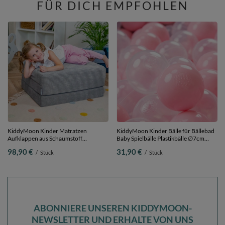
FÜR DICH EMPFOHLEN
KiddyMoon Kinder Matratzen
KiddyMoon Kinder Bälle für Bällebad
Aufklappen aus Schaumstoff
Baby Spielbälle Plastikbälle ∅7cm
Kindermatratze Kleinkindmatratze
Made in EU, puderrosa/transparent,
98,90 €
31,90 €
/
Stück
/
Stück
Kinderzimmer Faltmatratze,
200 Bälle/7cm
dunkelgrau, Matratzen mit Kissen
ABONNIERE UNSEREN KIDDYMOON-
NEWSLETTER UND ERHALTE VON UNS