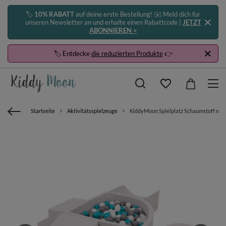
🏷️
10% RABATT
auf deine erste Bestellung! ✉️ Meld dich für
unseren Newsletter an und erhalte einen Rabattcode |
JETZT
ABONNIEREN >
🏷️ Entdecke
die reduzierten Produkte
👉
Startseite
Aktivitätsspielzeuge
KiddyMoon Spielplatz Schaumstoff mit Vi