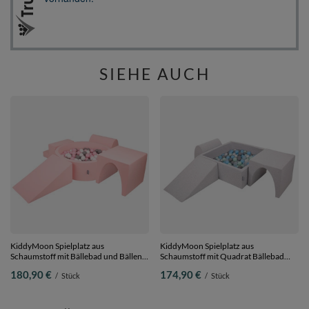
SIEHE AUCH
KiddyMoon Spielplatz aus
KiddyMoon Spielplatz aus
Schaumstoff mit Bällebad und Bällen
Schaumstoff mit Quadrat Bällebad
Hindernisläufen,
Bälle Hindernisläufen,
180,90 €
174,90 €
/
Stück
/
Stück
pink:weiß/grau/puderrosa, Bällebad
hellgrau:perle/grau/transparent/babyblu
(200 Bälle) + Version 3
Bällebad (300 Bälle) + Version 2