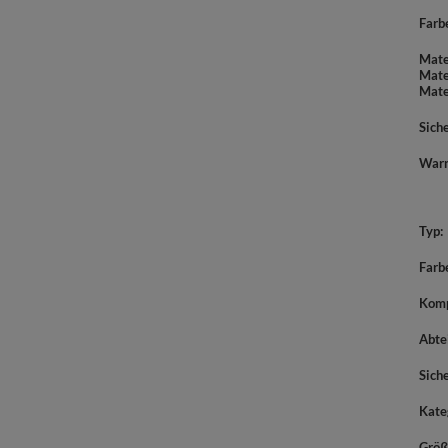
Farb
Mate
Mate
Mate
Sich
War
Typ
Farb
Komp
Abte
Sich
Kate
Größ