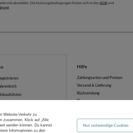
 jederzeit abmelden. Die Nutzungsbedingungen finden sich in den
AGB
und
lärung
.
Hilfe
to
Zahlungsarten und Preisen
egistrieren
Versand & Lieferung
arenkorb
Rücksendung
inkaufslisten
Blog
iste der gekauften Waren
FAQ
ransaktionsverlauf
en Website-Verkehr zu
Groẞhandel
ewsletter
ern zusammen. Klick auf „Alle
Nur notwendige Cookies
hert werden können. Du kannst
es verwalten
eitere Informationen zu den