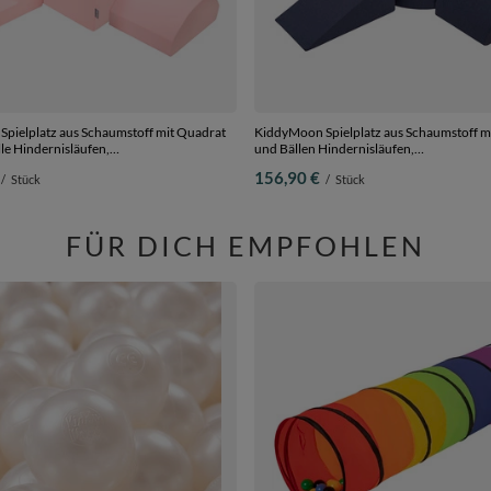
pielplatz aus Schaumstoff mit Quadrat
KiddyMoon Spielplatz aus Schaumstoff mi
le Hindernisläufen,
und Bällen Hindernisläufen,
n/gelb/türkis/orange/dunkelpink/violet,
dunkelblau:weiß/grau/minze, Bällebad (20
156,90 €
/
Stück
/
Stück
0 Bälle) + Version 6
Version 4
FÜR DICH EMPFOHLEN