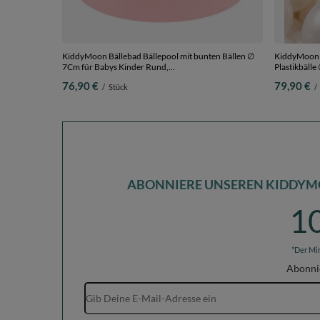
KiddyMoon Bällebad Bällepool mit bunten Bällen ∅
KiddyMoon K
7Cm für Babys Kinder Rund,
Plastikbäll
pink:weiß/schwarz/silbern/dunkelpink, 90 x 30 cm
76,90 €
79,90 €
/
Stück
/
200 Bälle
ABONNIERE UNSEREN KIDDYM
1
*Der Mi
Abonni