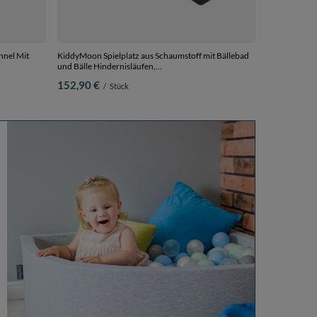
nnel Mit
KiddyMoon Spielplatz aus Schaumstoff mit Bällebad
und Bälle Hindernisläufen,
00 Bälle
dunkelblau:hellgrün/gelb/türkis/orange/dpink/violett,
152,90 €
/
Stück
Bällebad (200 Bälle) + Version 6