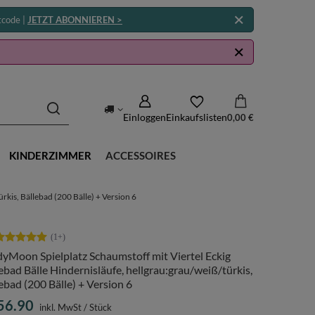
tcode |
JETZT ABONNIEREN >
Einloggen
Einkaufslisten
0,00 €
KINDERZIMMER
ACCESSOIRES
rkis, Bällebad (200 Bälle) + Version 6
yMoon Spielplatz Schaumstoff mit Viertel Eckig
ebad Bälle Hindernisläufe, hellgrau:grau/weiß/türkis,
ebad (200 Bälle) + Version 6
56.90
inkl. MwSt
/
Stück