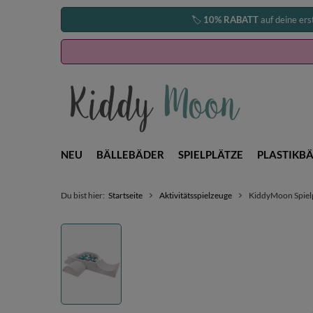
🏷️
10% RABATT
auf deine ers
NEU
BÄLLEBÄDER
SPIELPLÄTZE
PLASTIKBÄ
Du bist hier:
Startseite
Aktivitätsspielzeuge
KiddyMoon Spielpl