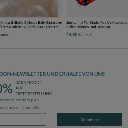
inder Bälle für Bällebad Baby Einfarbige
Spieltunnel Für Kinder Pop Up Krabbeltu
e ∅7cm Made in EU, perle, 700 Bälle/7cm
Bällen Drinnen Und Draußen,
mehrfarbig:schwarz/gelb/blau/rot/grün, 4
44,90 €
Stück
/
Stück
OON-NEWSLETTER UND ERHALTE VON UNS
RABATTCODE
0%
AUF
ERSTE BESTELLUNG
ndestbestellwert beträgt 40€
ere unseren Newsletter
E-Mail-Adresse
Abonniere