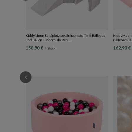
KiddyMoon Spielplatz aus Schaumstoff mit Bällebad
KiddyMoon S
und Bällen Hindernisläufen,
Bällebad Bäl
hellgrau:perle/grau/transparent/puderrosa, Bällebad
pink:hellgrü
158,90 €
162,90 €
/
Stück
(200 Bälle) + Version 2
Bällebad (20