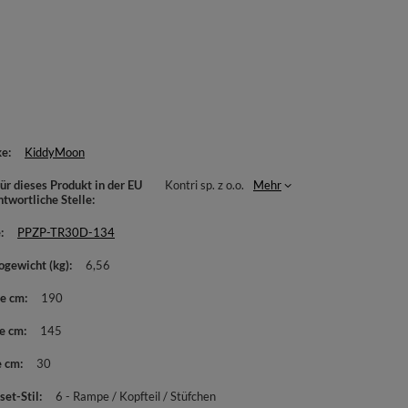
ke
KiddyMoon
ür dieses Produkt in der EU
Kontri sp. z o.o.
Mehr
ntwortliche Stelle
e
PPZP-TR30D-134
ogewicht (kg)
6,56
te cm
190
e cm
145
e cm
30
set-Stil
6 - Rampe / Kopfteil / Stüfchen