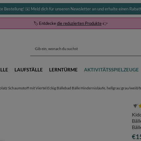
te Bestellung! ✉️ Meld dich für unseren Newsletter an und erhalte einen Rabat
🏷️ Entdecke
die reduzierten Produkte
👉
LLE
LAUFSTÄLLE
LERNTÜRME
AKTIVITÄTSSPIELZEUGE
atz Schaumstoff mit Viertel Eckig Bällebad Bälle Hindernisläufe, hellgrau:grau/weiß/tü
Kidd
Bäll
Bäll
€1