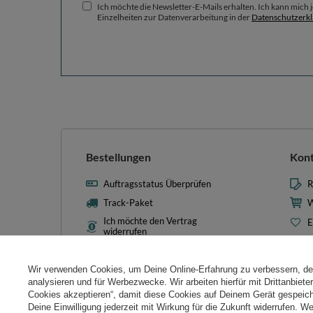
Ich möchte die Newsletter-E-Mails erhalten. Ich kann mich
Einzelheiten zur Datenverarbeitung in der
Datenschutzerk
Bestellungen
Kon
Auftragsstatus Überprüfen
R
Track-Paket
W
Ich möchte den Vertrag
E
widerrufen
L
Kontakt
T
Wir verwenden Cookies, um Deine Online-Erfahrung zu verbessern, d
N
analysieren und für Werbezwecke. Wir arbeiten hierfür mit Drittanbiet
Cookies akzeptieren“, damit diese Cookies auf Deinem Gerät gespeic
Cooki
Deine Einwilligung jederzeit mit Wirkung für die Zukunft widerrufen. W