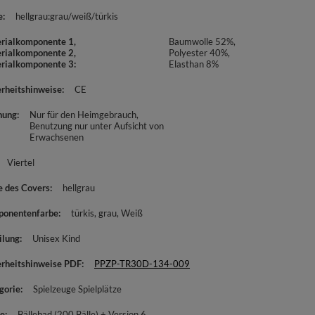
e
hellgrau:grau/weiß/türkis
rialkomponente 1,
Baumwolle 52%,
rialkomponente 2,
Polyester 40%,
rialkomponente 3
Elasthan 8%
erheitshinweise
CE
nung
Nur für den Heimgebrauch
Benutzung nur unter Aufsicht von
Erwachsenen
Viertel
e des Covers
hellgrau
onentenfarbe
türkis
grau
Weiß
ilung
Unisex Kind
erheitshinweise PDF
PPZP-TR30D-134-009
gorie
Spielzeuge Spielplätze
e
Bällebad (200 Bälle) + Version 6