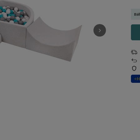
Bäl
⭐
H