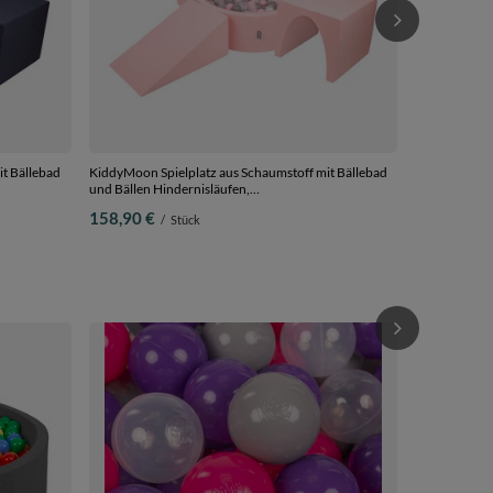
t Bällebad
KiddyMoon Spielplatz aus Schaumstoff mit Bällebad
und Bällen Hindernisläufen,
blue/gelb,
pink:perle/grau/transparent/puderrosa, Bällebad
158,90 €
/
Stück
(200 Bälle) + Version 2
KiddyMoon Ki
Plastikbälle 
weiß/grau/pe
96,90 €
/
S