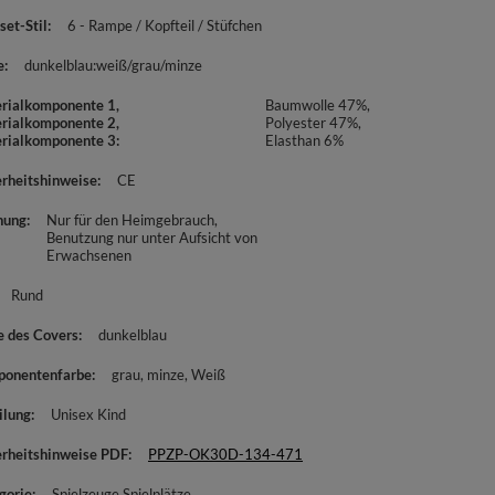
set-Stil
6 - Rampe / Kopfteil / Stüfchen
e
dunkelblau:weiß/grau/minze
rialkomponente 1,
Baumwolle 47%,
rialkomponente 2,
Polyester 47%,
rialkomponente 3
Elasthan 6%
erheitshinweise
CE
nung
Nur für den Heimgebrauch
Benutzung nur unter Aufsicht von
Erwachsenen
Rund
e des Covers
dunkelblau
onentenfarbe
grau
minze
Weiß
ilung
Unisex Kind
erheitshinweise PDF
PPZP-OK30D-134-471
gorie
Spielzeuge Spielplätze