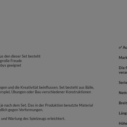
✅ Au
us den dieser Set besteht
Mar
 große Freude
abys geeignet
Die f
vera
Seri
gen und die Kreativität beinflussen. Set besteht aus Bälle,
spiel, Übungen oder Bau verschiedener Konstruktionen
Nett
Brei
je nach dem Set. Das in der Produktion benutzte Material
ndlich gegen Verformungen.
Läng
und Wartung des Spielzeugs erleichtert.
Höh