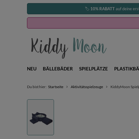
🏷️
10% RABATT
auf deine ers
NEU
BÄLLEBÄDER
SPIELPLÄTZE
PLASTIKBÄ
Du bist hier:
Startseite
Aktivitätsspielzeuge
KiddyMoon Spielpl