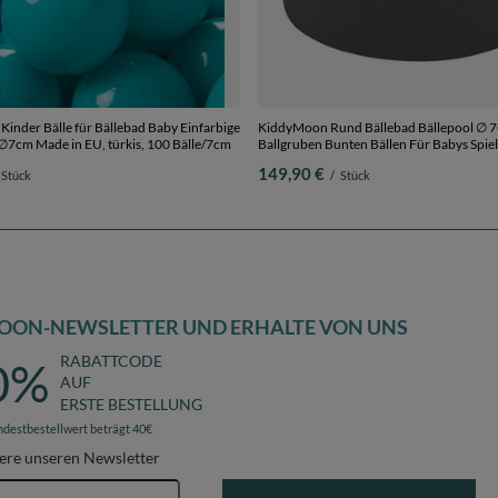
inder Bälle für Bällebad Baby Einfarbige
KiddyMoon Rund Bällebad Bällepool ∅ 
 ∅7cm Made in EU, türkis, 100 Bälle/7cm
Ballgruben Bunten Bällen Für Babys Spie
Kleinkinder, Hergestellt in der EU, dunkel
149,90 €
Stück
/
Stück
grün-blau-rot-orange, 120x30cm/600 Bä
OON-NEWSLETTER UND ERHALTE VON UNS
RABATTCODE
0%
AUF
ERSTE BESTELLUNG
ndestbestellwert beträgt 40€
ere unseren Newsletter
E-Mail-Adresse