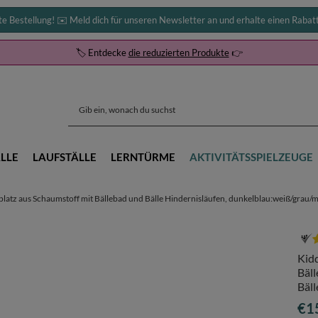
te Bestellung! ✉️ Meld dich für unseren Newsletter an und erhalte einen Rabat
🏷️ Entdecke
die reduzierten Produkte
👉
LLE
LAUFSTÄLLE
LERNTÜRME
AKTIVITÄTSSPIELZEUGE
atz aus Schaumstoff mit Bällebad und Bälle Hindernisläufen, dunkelblau:weiß/grau/mi
Kid
Bäll
Bäll
€1