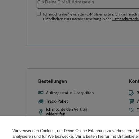
Ich möchte die Newsletter-E-Mails erhalten. Ich kann mich
Einzelheiten zur Datenverarbeitung in der
Datenschutzerk
Bestellungen
Kon
Auftragsstatus Überprüfen
R
Track-Paket
W
Ich möchte den Vertrag
E
widerrufen
L
Kontakt
T
Wir verwenden Cookies, um Deine Online-Erfahrung zu verbessern, d
N
analysieren und für Werbezwecke. Wir arbeiten hierfür mit Drittanbiet