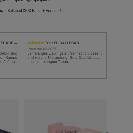
e
Bällebad (200 Bälle) + Version 6
KiddyMoon Sp
und Bälle Hin
hellgrau:weiß
152,90 €
/
Version 6