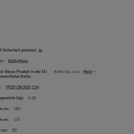
f Sicherheit getestet
Ja
ke
KiddyMoon
ür dieses Produkt in der EU
Kontri sp. z o.o.
Mehr
ntwortliche Stelle
e
PPZP-OK30D-134
ogewicht (kg)
6,28
te cm
180
e cm
135
e cm
30