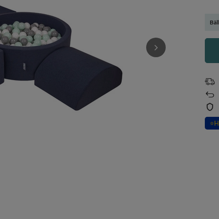
Bäl
⭐
H