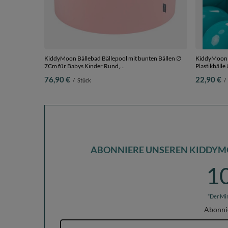
KiddyMoon Bällebad Bällepool mit bunten Bällen ∅
KiddyMoon K
7Cm für Babys Kinder Rund,
Plastikbälle
pink:weiß/grau/blau/dunkelpink/helltürkis, 90 x 30
76,90 €
22,90 €
/
Stück
/
cm 200 Bälle
ABONNIERE UNSEREN KIDDYM
1
*Der Mi
Abonni