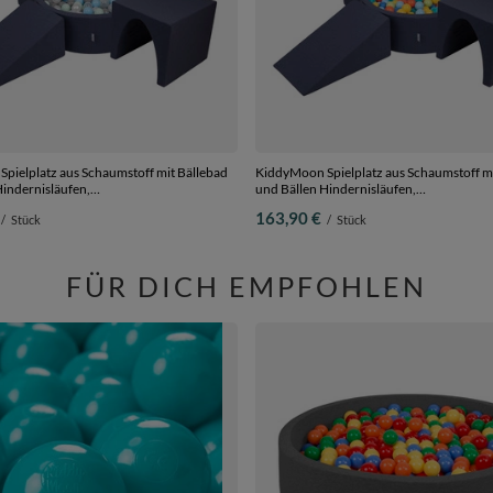
pielplatz aus Schaumstoff mit Bällebad
KiddyMoon Spielplatz aus Schaumstoff mi
Hindernisläufen,
und Bällen Hindernisläufen,
perle/grau/transparent/babyblue/minze,
dunkelblau:hellgrün/orange/türkis/blau/b
163,90 €
/
Stück
/
Stück
0 Bälle) + Version 2
Bällebad (300 Bälle) + Version 2
FÜR DICH EMPFOHLEN