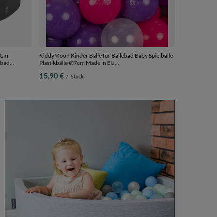
7Cm
KiddyMoon Kinder Bälle für Bällebad Baby Spielbälle
lbad
Plastikbälle ∅7cm Made in EU,
grau:gelb-
dunkelpink/violett/transparent/grau, 50 Bälle/7cm
15,90 €
/
Stück
lle