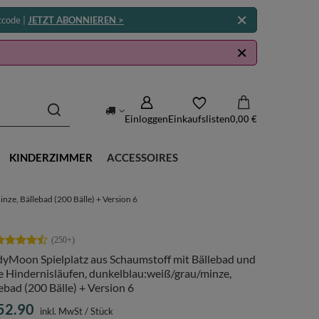
tcode |
JETZT ABONNIEREN >
Einloggen
Einkaufslisten
0,00 €
KINDERZIMMER
ACCESSOIRES
nze, Bällebad (200 Bälle) + Version 6
dyMoon Spielplatz aus Schaumstoff mit Bällebad und
e Hindernisläufen, dunkelblau:weiß/grau/minze,
ebad (200 Bälle) + Version 6
52.90
inkl. MwSt
/
Stück