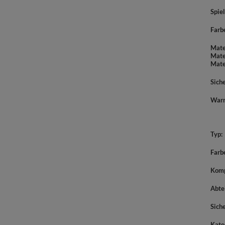
Spiel
Farb
Mate
Mate
Mate
Sich
War
Typ
Farb
Komp
Abte
Sich
Kate