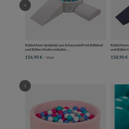
KiddyMoon Spielplatz aus Schaumstoff mit Bällebad
KiddyMoon S
und Bällen Hindernisläufen,
und Bällen 
hellgrau:grau/weiß/türkis, Bällebad (200 Bälle) +
dunkelblau:
156,90 €
158,90 €
/
Stück
Version 4
Bällebad (20