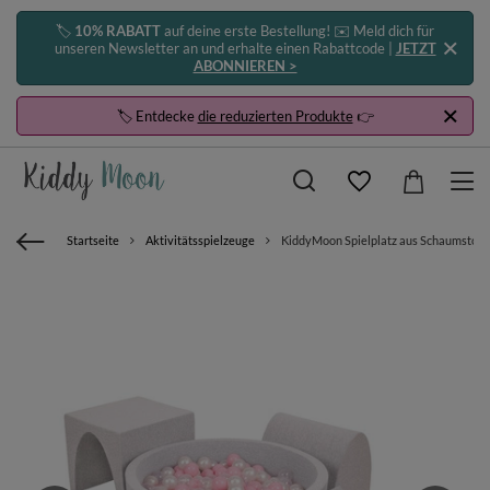
🏷️
10% RABATT
auf deine erste Bestellung! ✉️ Meld dich für
unseren Newsletter an und erhalte einen Rabattcode |
JETZT
ABONNIEREN >
🏷️ Entdecke
die reduzierten Produkte
👉
Startseite
Aktivitätsspielzeuge
KiddyMoon Spielplatz aus Schaumstoff mi