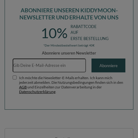
ABONNIERE UNSEREN KIDDYMOON-
NEWSLETTER UND ERHALTE VON UNS
RABATTCODE
10%
AUF
ERSTE BESTELLUNG
*Der Mindestbestellwert beträgt 40€
Abonniere unseren Newsletter
E-Mail-Adresse
Abonniere
Ich möchte die Newsletter-E-Mails erhalten. Ich kann mich
jederzeit abmelden. Die Nutzungsbedingungen finden sich in den
AGB
und Einzelheiten zur Datenverarbeitung in der
Datenschutzerklärung
.