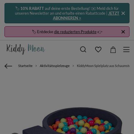
🏷️
10% RABATT
auf deine erste Bestellung! ✉️ Meld dich für
unseren Newsletter an und erhalte einen Rabattcode |
JETZT
ABONNIEREN >
🏷️ Entdecke
die reduzierten Produkte
👉
Startseite
Aktivitätsspielzeuge
KiddyMoon Spielplatz aus Schaumstoff mi