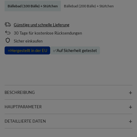
Bällebad (100 Bälle) + Stüfchen
Bällebad (200 Bälle) + Stüfchen
Günstige und schnelle Lieferung
30
Tage für kostenlose Rücksendungen
Sicher einkaufen
⭐
Hergestellt in der EU
✅
Auf Sicherheit getestet
BESCHREIBUNG
HAUPTPARAMETER
DETAILLIERTE DATEN