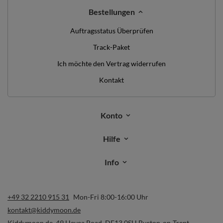
Bestellungen
Auftragsstatus Überprüfen
Track-Paket
Ich möchte den Vertrag widerrufen
Kontakt
Konto
Hilfe
Info
+49 32 2210 915 31
Mon-Fri 8:00-16:00 Uhr
kontakt@kiddymoon.de
Kiddymoon.de
,
49 Hevea Road
,
DE13 0SH
Burton-on-Trent