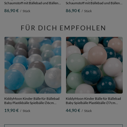
Schaumstoff mit Bällebad und Bällen
Schaumstoff mit Bällebad und Bällen
Hindernisläufen,
Hindernisläufen,
86,90 €
86,90 €
/
Stück
/
Stück
pink:pastellbeige/pastellgelb/weiß/minze/puderrosa,
erikafarben:pastellblau/pastellgelb/weiß
Bällebad (100 Bälle) + Zwickel
Bällebad (100 Bälle) + Zwickel
FÜR DICH EMPFOHLEN
KiddyMoon Kinder Bälle für Bällebad
KiddyMoon Kinder Bälle für Bällebad
Baby Plastikbälle Spielbälle ∅6cm
Baby Spielbälle Plastikbälle ∅7cm
Made in EU,
Made in EU,
19,90 €
44,90 €
/
Stück
/
Stück
perle/grau/transparent/baby
dunkeltürkis/pastellbeige/weiß/minze,
blau/minze, 100 Bälle/6cm
300 Bälle/7cm