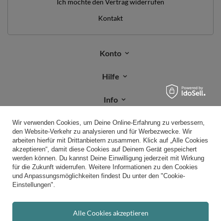
Ich möchte den Vertrag widerrufen
Kontakt
Konto
Hilfe
Info
Wir verwenden Cookies, um Deine Online-Erfahrung zu verbessern,
den Website-Verkehr zu analysieren und für Werbezwecke. Wir
+49 32 2210 915 31
Mon-Fri 8:00-16:00 Uhr
arbeiten hierfür mit Drittanbietern zusammen. Klick auf „Alle Cookies
kontakt@kiddymoon.de
akzeptieren“, damit diese Cookies auf Deinem Gerät gespeichert
werden können. Du kannst Deine Einwilligung jederzeit mit Wirkung
Kiddymoon.de
,
49 Hevea Road
,
DE13 0SH
Burton-on-Trent
für die Zukunft widerrufen. Weitere Informationen zu den Cookies
und Anpassungsmöglichkeiten findest Du unter den "Cookie-
Einstellungen".
Im Shop präsentieren wir die Bruttopreise (inkl. MwSt.).
Alle Cookies akzeptieren