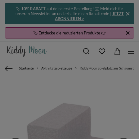
🏷️
10% RABATT
auf deine erste Bestellung! ✉️ Meld dich für
unseren Newsletter an und erhalte einen Rabattcode |
JETZT
ABONNIEREN >
🏷️ Entdecke
die reduzierten Produkte
👉
Startseite
Aktivitätsspielzeuge
KiddyMoon Spielplatz aus Schaumstoff S