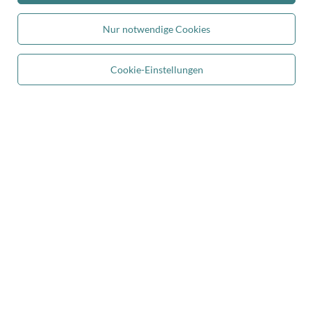
Sichere Zahlungen
Nur notwendige Cookies
Cookie-Einstellungen
In den Warenkorb
Bequeme Lieferung
Du kannst uns vertrauen
Folge uns: