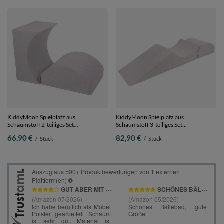
KiddyMoon Spielplatz aus
KiddyMoon Spielplatz aus
Schaumstoff 2-teiliges Set
Schaumstoff 3-teiliges Set
Hindernisläufen, hellgrau, Multi-
Hindernisläufen, hellgrau, Multi-
66,90 €
82,90 €
/
Stück
/
Stück
Größe
Größe