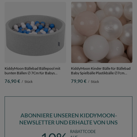
KiddyMoon Bällebad Bällepool mit
KiddyMoon Kinder Bälle für Bällebad
bunten Bällen ∅ 7Cm für Babys
Baby Spielbälle Plastikbälle ∅7cm
Kinder Rund, hellgrau:grau/weiß/blau,
Made in EU, pastellbeige/weiß/perle,
76,90 €
79,90 €
/
Stück
/
Stück
90 x 30 cm 200 Bälle
700 Bälle/7cm
ABONNIERE UNSEREN KIDDYMOON-
NEWSLETTER UND ERHALTE VON UNS
RABATTCODE