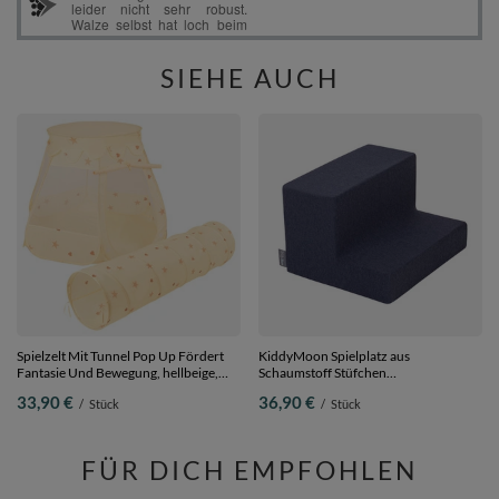
SIEHE AUCH
Spielzelt Mit Tunnel Pop Up Fördert
KiddyMoon Spielplatz aus
Fantasie Und Bewegung, hellbeige,
Schaumstoff Stüfchen
Tunnel + Spielzelt
Hindernisläufen, dunkelblau, Multi-
33,90 €
36,90 €
/
Stück
/
Stück
Größe
FÜR DICH EMPFOHLEN