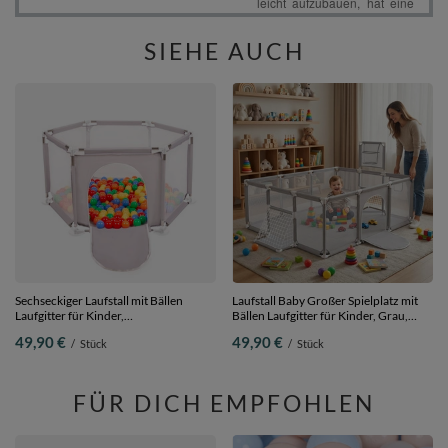
SIEHE AUCH
Sechseckiger Laufstall mit Bällen
Laufstall Baby Großer Spielplatz mit
Laufgitter für Kinder,
Bällen Laufgitter für Kinder, Grau,
Grau:gelb/grün/blau/rot/orange, 200
Ohne Bälle
49,90 €
49,90 €
/
Stück
/
Stück
Bälle
FÜR DICH EMPFOHLEN