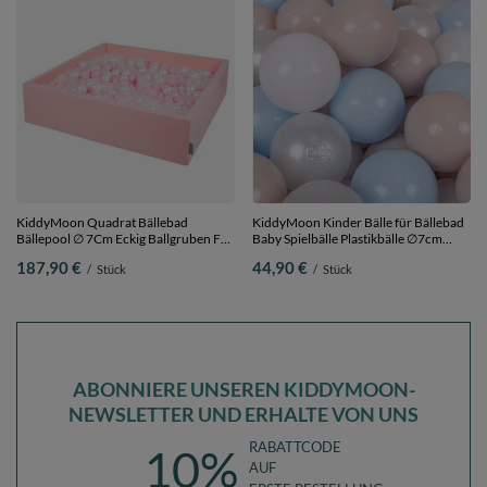
KiddyMoon Quadrat Bällebad
KiddyMoon Kinder Bälle für Bällebad
Bällepool ∅ 7Cm Eckig Ballgruben Für
Baby Spielbälle Plastikbälle ∅7cm
Babys Spielbad Kleinkinder,
Made in EU,
187,90 €
44,90 €
/
Stück
/
Stück
Hergestellt in der EU, rosa:puderrosa-
pastellbeige/pastellblau/weiß/perle,
perle-transparent, 120x30cm/1000
300 Bälle/7cm
Bälle
ABONNIERE UNSEREN KIDDYMOON-
NEWSLETTER UND ERHALTE VON UNS
RABATTCODE
10%
AUF