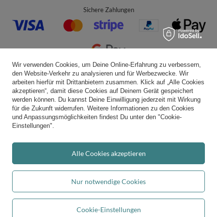
Sichere Zahlungen
Wir verwenden Cookies, um Deine Online-Erfahrung zu verbessern,
den Website-Verkehr zu analysieren und für Werbezwecke. Wir
Bequeme Lieferung
arbeiten hierfür mit Drittanbietern zusammen. Klick auf „Alle Cookies
akzeptieren“, damit diese Cookies auf Deinem Gerät gespeichert
werden können. Du kannst Deine Einwilligung jederzeit mit Wirkung
für die Zukunft widerrufen. Weitere Informationen zu den Cookies
und Anpassungsmöglichkeiten findest Du unter den "Cookie-
Du kannst uns vertrauen
Einstellungen".
Alle Cookies akzeptieren
Folge uns:
Nur notwendige Cookies
Cookie-Einstellungen
Durchschnittliche Bewertung von
kiddymoon.de
bei Trustami:
4.94
/
5.00
mit
In den Warenkorb