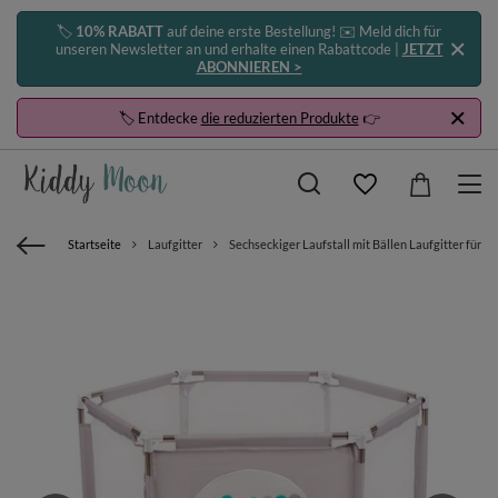
🏷️
10% RABATT
auf deine erste Bestellung! ✉️ Meld dich für
unseren Newsletter an und erhalte einen Rabattcode |
JETZT
ABONNIEREN >
🏷️ Entdecke
die reduzierten Produkte
👉
Startseite
Laufgitter
Sechseckiger Laufstall mit Bällen Laufgitter für Ki