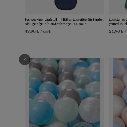
Sechseckiger Laufstall mit Bällen Laufgitter für Kinder,
Laufstall mi
Blau:gelb/grün/blau/rot/orange, 200 Bälle
grün:dunkelt
49,90 €
51,90 €
/
Stück
/