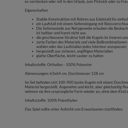
es verstecken oder mit in den Urlaub, zum Picknick oder zu F
Eigenschaften
Stabile Konstruktion mit Rohren aus Edelstahl für ein
ein Laufstall mit einem Seiteneingang mit Reissverschlu
Die Seitenwände aus Netzgewebe erlauben die Beobacht
ist haltbar und franst nicht aus.
die geschlossene Struktur hält die Kugeln im Inneren un
zarte Farben des Materials und viele Ballkombinationen e
wählen oder das Laufstallan jedes Interieur anzupassen
hergestellt aus sicheren, ungiftigen Materialien
glatte Oberfläche, leicht sauber zu halten
Inhaltsstoffe: Orthalion - 100% Polyester
Abmessungen: 63x64 cm, Durchmesser 128 cm
Im Set befinden sich 100-900 bunte Kugeln mit einem Durchmes
Material hergestellt. Angenehm und leicht, aber gleichzeitig
nehmen sie ihre ursprüngliche Form wieder an, ohne dem Kind 
Inhaltsstoffe: 100% Polyethylen
Das Spiel sollte unter Aufsicht von Erwachsenen stattfinden.