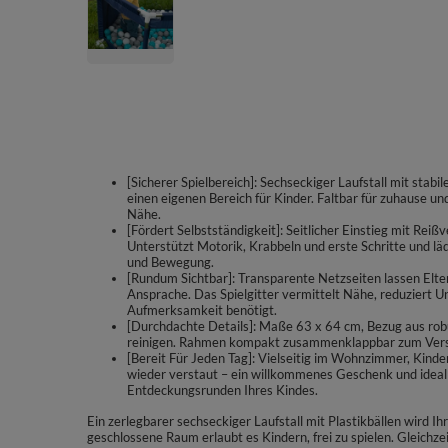
[Sicherer Spielbereich]: Sechseckiger Laufstall mit sta
einen eigenen Bereich für Kinder. Faltbar für zuhause un
Nähe.
[Fördert Selbstständigkeit]: Seitlicher Einstieg mit Rei
Unterstützt Motorik, Krabbeln und erste Schritte und läd
und Bewegung.
[Rundum Sichtbar]: Transparente Netzseiten lassen Elter
Ansprache. Das Spielgitter vermittelt Nähe, reduziert Un
Aufmerksamkeit benötigt.
[Durchdachte Details]: Maße 63 x 64 cm, Bezug aus robu
reinigen. Rahmen kompakt zusammenklappbar zum Verstau
[Bereit Für Jeden Tag]: Vielseitig im Wohnzimmer, Kinde
wieder verstaut – ein willkommenes Geschenk und ideal f
Entdeckungsrunden Ihres Kindes.
Ein zerlegbarer sechseckiger Laufstall mit Plastikbällen wird I
geschlossene Raum erlaubt es Kindern, frei zu spielen. Gleichzei