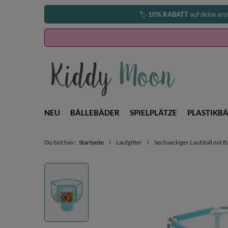
🏷️
10% RABATT
auf deine ers
NEU
BÄLLEBÄDER
SPIELPLÄTZE
PLASTIKBÄ
Du bist hier:
Startseite
Laufgitter
Sechseckiger Laufstall mit B