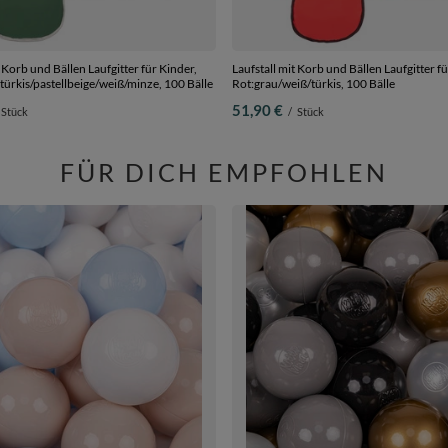
t Korb und Bällen Laufgitter für Kinder,
Laufstall mit Korb und Bällen Laufgitter fü
ürkis/pastellbeige/weiß/minze, 100 Bälle
Rot:grau/weiß/türkis, 100 Bälle
51,90 €
Stück
/
Stück
FÜR DICH EMPFOHLEN