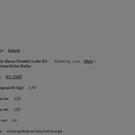
ke
Selonis
ür dieses Produkt in der EU
Kontri sp. z o.o.
Mehr
ntwortliche Stelle
e
KS-100X
ogewicht (kg)
3,49
te cm
128
e cm
128
e cm
64
e
minze:gelb/grün/blau/rot/orange