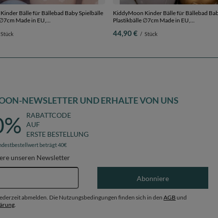
inder Bälle für Bällebad Baby Spielbälle
KiddyMoon Kinder Bälle für Bällebad Bab
e ∅7cm Made in EU,
Plastikbälle ∅7cm Made in EU,
/pastellblau/weiß, 50 Bälle/7cm
schwarz/perle/golden/grau, 300 Bälle/7c
44,90 €
Stück
/
Stück
OON-NEWSLETTER UND ERHALTE VON UNS
RABATTCODE
0%
AUF
ERSTE BESTELLUNG
ndestbestellwert beträgt 40€
ere unseren Newsletter
E-Mail-Adresse
Abonniere
 jederzeit abmelden. Die Nutzungsbedingungen finden sich in den
AGB
und
lärung
.