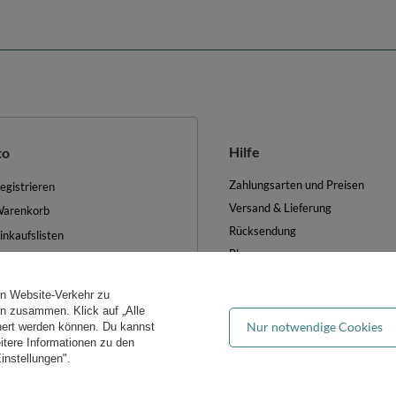
Hilfe
to
Zahlungsarten und Preisen
egistrieren
Versand & Lieferung
arenkorb
Rücksendung
inkaufslisten
Blog
iste der gekauften Waren
FAQ
ransaktionsverlauf
en Website-Verkehr zu
Groẞhandel
ewsletter
ern zusammen. Klick auf „Alle
Nur notwendige Cookies
hert werden können. Du kannst
es verwalten
eitere Informationen zu den
instellungen".