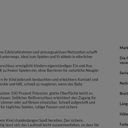
Mar
bilem Edelstahlrahmen und atmungsaktiven Netzseiten schafft
d unterwegs, ideal zum Spielen und Krabbeln in elterlicher
Die f
vera
ßverschluss ermöglicht Kindern eigenständiges Ein und Aus.
t zu freiem Spielen ein, ohne Barrieren für natürliche Neugier
Seri
n ihr Kind jederzeit beobachten und erleichtern Kontakt und
Nett
ruhe und hilft, schnell zu reagieren, wenn das Baby
stem 100 Prozent Polyester, glatte Oberfläche leicht zu
Brei
en. Seitlicher Reißverschluss erleichtert den Zugang für
rzimmer oder auf Reisen einsetzbar. Schnell aufgestellt und
Läng
ür tägliches Spielen, ruhige Pausen und sichere
Höh
hrem Kind stundenlangen Spaß bereiten. Der sichere,
Farb
tig lässt sich das Laufstall leicht zusammenfalten, so dass Sie