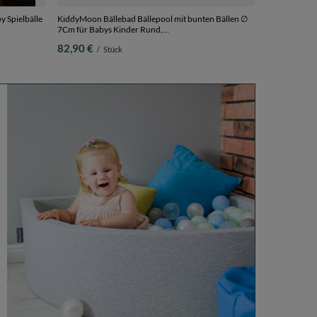
y Spielbälle
KiddyMoon Bällebad Bällepool mit bunten Bällen ∅
7Cm für Babys Kinder Rund,
m
Bubblegum:puderrosa/babyblau, 90 x 30 cm 300
82,90 €
/
Stück
Bälle