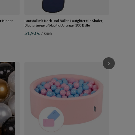
r Kinder,
Laufstall mit Korb und Bällen Laufgitter für Kinder,
Blau:grün/gelb/blau/rot/orange, 100 Bälle
51,90 €
/
Stück
KiddyMoon Ru
Ballgruben Fü
Hergestellt i
89,90 €
/
S
pastellbeige/