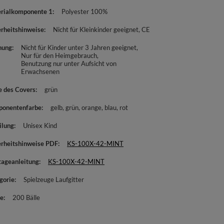
rialkomponente 1
Polyester 100%
erheitshinweise
Nicht für Kleinkinder geeignet
CE
nung
Nicht für Kinder unter 3 Jahren geeignet
Nur für den Heimgebrauch
Benutzung nur unter Aufsicht von
Erwachsenen
e des Covers
grün
onentenfarbe
gelb
grün
orange
blau
rot
ilung
Unisex Kind
erheitshinweise PDF
KS-100X-42-MINT
ageanleitung
KS-100X-42-MINT
gorie
Spielzeuge Laufgitter
e
200 Bälle