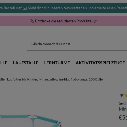
te Bestellung! ✉️ Meld dich für unseren Newsletter an und erhalte einen Rabat
🏷️ Entdecke
die reduzierten Produkte
👉
LLE
LAUFSTÄLLE
LERNTÜRME
AKTIVITÄTSSPIELZEUGE
ällen Laufgitter für Kinder, Minze:gelb/grün/blau/rot/orange, 200 Bälle
Sech
Minz
€5