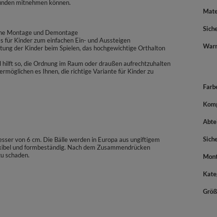
reunden mitnehmen können.
Mate
Sich
fache Montage und Demontage
ss für Kinder zum einfachen Ein- und Aussteigen
War
ung der Kinder beim Spielen, das hochgewichtige Orthalton
d hilft so, die Ordnung im Raum oder draußen aufrechtzuhalten
rmöglichen es Ihnen, die richtige Variante für Kinder zu
Farb
Komp
Abte
Sich
ser von 6 cm. Die Bälle werden in Europa aus ungiftigem
 flexibel und formbeständig. Nach dem Zusammendrücken
zu schaden.
Mont
Kate
Größ