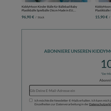
KiddyMoon Kinder Bälle für Bällebad Baby
KiddyMoon K
Plastikbälle Spielbälle ∅6cm Made in EU,
Plastikbäll
perle/grau/transparent/baby blau/minze, 1200
pastellbeige
96,90 €
15,90 €
/
Stück
/
Bälle/6cm
ABONNIERE UNSEREN KIDDYM
1
*Der Mi
Abonni
Ich möchte die Newsletter-E-Mails erhalten. Ich kann mich
Einzelheiten zur Datenverarbeitung in der
Datenschutzerk