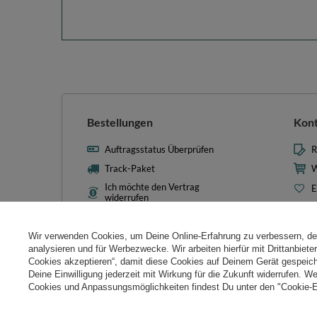
Bestellungen
Kon
Auftragsstatus Überprüfen
R
Track-Paket
W
Ich möchte den Vertrag
E
widerrufen
L
Kontakt
T
Wir verwenden Cookies, um Deine Online-Erfahrung zu verbessern, d
N
analysieren und für Werbezwecke. Wir arbeiten hierfür mit Drittanbiet
Cookies akzeptieren“, damit diese Cookies auf Deinem Gerät gespeic
Cooki
Deine Einwilligung jederzeit mit Wirkung für die Zukunft widerrufen. W
Cookies und Anpassungsmöglichkeiten findest Du unter den "Cookie-E