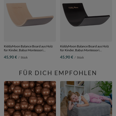
KiddyMoon Balance Board aus Holz
KiddyMoon Balance Board aus Holz
für Kinder, Babys Montessori
für Kinder, Babys Montessori
Spielzeug, Gleichgewicht, Balancieren
Spielzeug, Gleichgewicht, Balancieren
45,90 €
45,90 €
/
Stück
/
Stück
Babys Holzspielzeug, Balancebrett
Babys Holzspielzeug, Balancebrett
Wackelbrett Gleichgewicht, Natürlich,
Wackelbrett Gleichgewicht, Schwarz,
Brett
Brett
FÜR DICH EMPFOHLEN