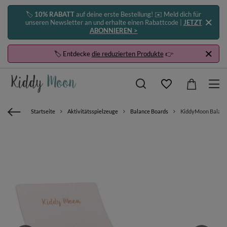
🏷️
10% RABATT
auf deine erste Bestellung! ✉️ Meld dich für
unseren Newsletter an und erhalte einen Rabattcode |
JETZT
ABONNIEREN >
🏷️ Entdecke
die reduzierten Produkte
👉
Startseite
Aktivitätsspielzeuge
Balance Boards
KiddyMoon Balance 