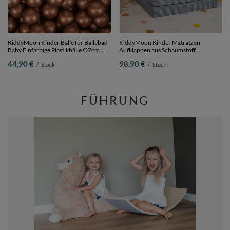
KiddyMoon Kinder Bälle für Bällebad
KiddyMoon Kinder Matratzen
Baby Einfarbige Plastikbälle ∅7cm
Aufklappen aus Schaumstoff
Made in EU, kupferrot, 300 Bälle/7cm
Kindermatratze Kleinkindmatratze
44,90 €
98,90 €
/
Stück
/
Stück
Kinderzimmer Faltmatratze,
dunkelgrau, Matratzen mit Kissen
FÜHRUNG