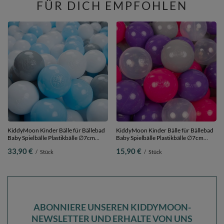
FÜR DICH EMPFOHLEN
KiddyMoon Kinder Bälle für Bällebad
KiddyMoon Kinder Bälle für Bällebad
Baby Spielbälle Plastikbälle ∅7cm
Baby Spielbälle Plastikbälle ∅7cm
Made in EU, grau/weiß/babyblau, 200
Made in EU,
33,90 €
15,90 €
/
Stück
/
Stück
Bälle/7cm
dunkelpink/violett/transparent/grau,
50 Bälle/7cm
ABONNIERE UNSEREN KIDDYMOON-
NEWSLETTER UND ERHALTE VON UNS