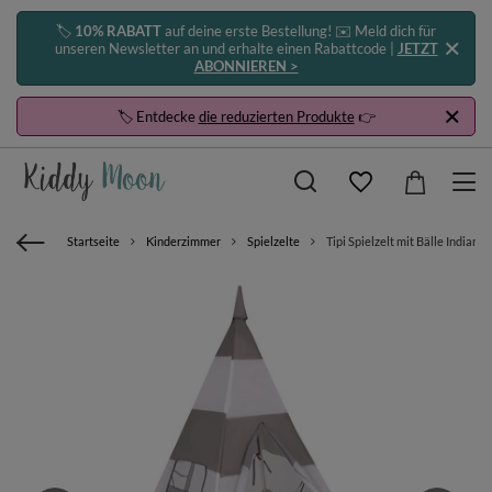
🏷️
10% RABATT
auf deine erste Bestellung! ✉️ Meld dich für
unseren Newsletter an und erhalte einen Rabattcode |
JETZT
ABONNIEREN >
🏷️ Entdecke
die reduzierten Produkte
👉
Startseite
Kinderzimmer
Spielzelte
Tipi Spielzelt mit Bälle Indian