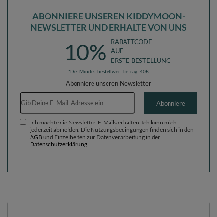
ABONNIERE UNSEREN KIDDYMOON-
NEWSLETTER UND ERHALTE VON UNS
RABATTCODE
10%
AUF
ERSTE BESTELLUNG
*Der Mindestbestellwert beträgt 40€
Abonniere unseren Newsletter
E-Mail-Adresse
Abonniere
Ich möchte die Newsletter-E-Mails erhalten. Ich kann mich
jederzeit abmelden. Die Nutzungsbedingungen finden sich in den
AGB
und Einzelheiten zur Datenverarbeitung in der
Datenschutzerklärung
.