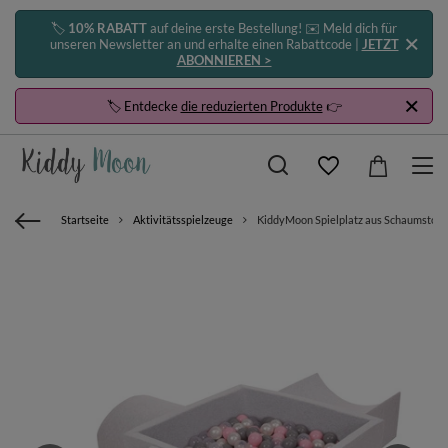
🏷️
10% RABATT
auf deine erste Bestellung! ✉️ Meld dich für
unseren Newsletter an und erhalte einen Rabattcode |
JETZT
ABONNIEREN >
🏷️ Entdecke
die reduzierten Produkte
👉
Startseite
Aktivitätsspielzeuge
KiddyMoon Spielplatz aus Schaumstoff m