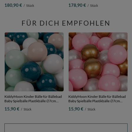
Hindernisläufen,
Hindernisläufen,
180,90 €
178,90 €
/
Stück
/
Stück
erikafarben:pastellbeige/lachsfarben/weiß,
dunkelblau:perle/grau/transparent/baby
Bällebad (200 Bälle) + Version 3
Bällebad (200 Bälle) + Version 5
FÜR DICH EMPFOHLEN
KiddyMoon Kinder Bälle für Bällebad
KiddyMoon Kinder Bälle für Bällebad
Baby Spielbälle Plastikbälle ∅7cm
Baby Spielbälle Plastikbälle ∅7cm
Made in EU,
Made in EU, puderrosa/perle/golden,
15,90 €
15,90 €
/
Stück
/
Stück
dunkeltürkis/pastellbeige/weiß/minze,
50 Bälle/7cm
50 Bälle/7cm