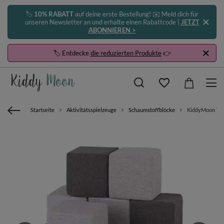
🏷️
10% RABATT
auf deine erste Bestellung! ✉️ Meld dich für
unseren Newsletter an und erhalte einen Rabattcode |
JETZT
ABONNIEREN >
🏷️ Entdecke
die reduzierten Produkte
👉
Startseite
Aktivitätsspielzeuge
Schaumstoffblöcke
KiddyMoon Weic