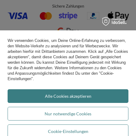
Sichere Zahlungen
Wir verwenden Cookies, um Deine Online-Erfahrung zu verbessern,
den Website-Verkehr zu analysieren und für Werbezwecke. Wir
Bequeme Lieferung
arbeiten hierfür mit Drittanbietern zusammen. Klick auf „Alle Cookies
akzeptieren“, damit diese Cookies auf Deinem Gerät gespeichert
werden können. Du kannst Deine Einwilligung jederzeit mit Wirkung
für die Zukunft widerrufen. Weitere Informationen zu den Cookies
und Anpassungsmöglichkeiten findest Du unter den "Cookie-
Du kannst uns vertrauen
Einstellungen".
Alle Cookies akzeptieren
Folge uns:
Nur notwendige Cookies
Cookie-Einstellungen
Durchschnittliche Bewertung von
kiddymoon.de
bei Trustami:
4.94
/
5.00
mit
In den Warenkorb