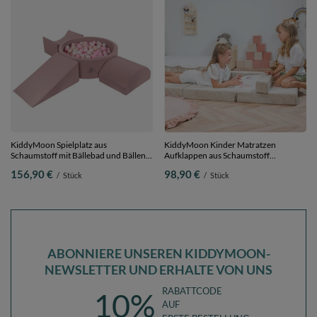
KiddyMoon Spielplatz aus
KiddyMoon Kinder Matratzen
Schaumstoff mit Bällebad und Bällen
Aufklappen aus Schaumstoff
Hindernisläufen,
Kindermatratze Kleinkindmatratze
156,90 €
98,90 €
/
Stück
/
Stück
erikafarben:pastellbeige/puderrosa/perle,
Kinderzimmer Faltmatratze, beige,
Bällebad (200 Bälle) + Version 4
Matratzen mit Kissen
ABONNIERE UNSEREN KIDDYMOON-
NEWSLETTER UND ERHALTE VON UNS
RABATTCODE
10%
AUF