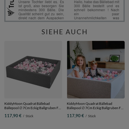
SIEHE AUCH
KiddyMoon Quadrat Bällebad
KiddyMoon Quadrat Bällebad
Bällepool ∅ 7Cm Eckig Ballgruben Für
Bällepool ∅ 7Cm Eckig Ballgruben Für
Babys Spielbad Kleinkinder,
Babys Spielbad Kleinkinder,
117,90 €
117,90 €
/
Stück
/
Stück
Hergestellt in der EU,
Hergestellt in der EU,
dunkelgrau:perle-puderrosa-silber,
hellgrau:babyblau-puderrosa-perle,
120x30cm/200 Bälle
120x30cm/200 Bälle