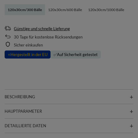
120x30cm/300 Bälle
120x30cm/600 Bälle
120x30cm/1000 Bälle
Günstige und schnelle Lieferung
30
Tage für kostenlose Rücksendungen
Sicher einkaufen
⭐
Hergestellt in der EU
✅
Auf Sicherheit getestet
BESCHREIBUNG
HAUPTPARAMETER
DETAILLIERTE DATEN