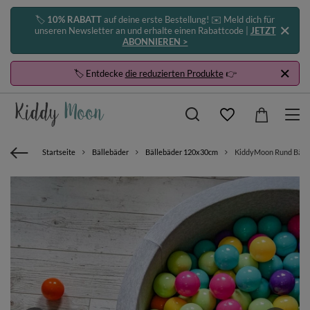
🏷️
10% RABATT
auf deine erste Bestellung! ✉️ Meld dich für
unseren Newsletter an und erhalte einen Rabattcode |
JETZT
ABONNIEREN >
🏷️ Entdecke
die reduzierten Produkte
👉
Startseite
Bällebäder
Bällebäder 120x30cm
KiddyMoon Rund Bälleb