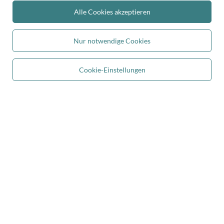
Alle Cookies akzeptieren
Sichere Zahlungen
Nur notwendige Cookies
Cookie-Einstellungen
In den Warenkorb
Bequeme Lieferung
Du kannst uns vertrauen
Folge uns: