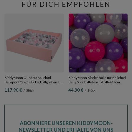
FÜR DICH EMPFOHLEN
KiddyMoon Quadrat Bällebad
KiddyMoon Kinder Bälle für Bällebad
Bällepool ∅ 7Cm Eckig Ballgruben Für
Baby Spielbälle Plastikbälle ∅7cm
Babys Spielbad Kleinkinder,
Made in EU,
117,90 €
44,90 €
/
Stück
/
Stück
Hergestellt in der EU, rosa:perle-grau-
dunkelpink/violett/transparent/grau,
transparent-puderrosa,
300 Bälle/7cm
120x30cm/200 Bälle
ABONNIERE UNSEREN KIDDYMOON-
NEWSLETTER UND ERHALTE VON UNS