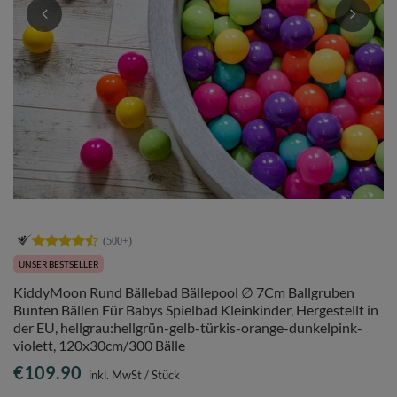
UNSER BESTSELLER
KiddyMoon Rund Bällebad Bällepool ∅ 7Cm Ballgruben
Bunten Bällen Für Babys Spielbad Kleinkinder, Hergestellt in
der EU, hellgrau:hellgrün-gelb-türkis-orange-dunkelpink-
violett, 120x30cm/300 Bälle
€109.90
inkl. MwSt
/
Stück