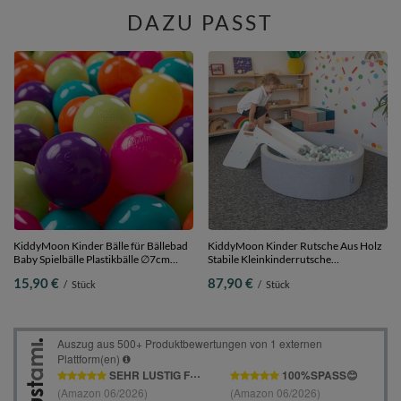
DAZU PASST
KiddyMoon Kinder Bälle für Bällebad
KiddyMoon Kinder Rutsche Aus Holz
Baby Spielbälle Plastikbälle ∅7cm
Stabile Kleinkinderrutsche
Made in EU,
Multifunktion Montessori, weiß, Groß
15,90 €
87,90 €
/
Stück
/
Stück
hellgrün/gelb/türkis/orange/dunkel
pink/violett, 50 Bälle/7cm