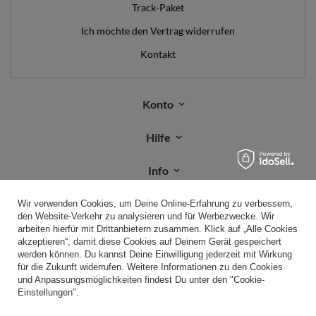
Track-Paket
Ich möchte den Vertrag widerrufen
Kontakt
Konto
Hilfe
Info
Wir verwenden Cookies, um Deine Online-Erfahrung zu verbessern,
den Website-Verkehr zu analysieren und für Werbezwecke. Wir
+49 32 2210 915 31
Mon-Fri 8:00-16:00 Uhr
arbeiten hierfür mit Drittanbietern zusammen. Klick auf „Alle Cookies
kontakt@kiddymoon.de
akzeptieren“, damit diese Cookies auf Deinem Gerät gespeichert
werden können. Du kannst Deine Einwilligung jederzeit mit Wirkung
Kiddymoon.de
,
49 Hevea Road
,
DE13 0SH
Burton-on-Trent
für die Zukunft widerrufen. Weitere Informationen zu den Cookies
und Anpassungsmöglichkeiten findest Du unter den "Cookie-
Einstellungen".
Im Shop präsentieren wir die Bruttopreise (inkl. MwSt.).