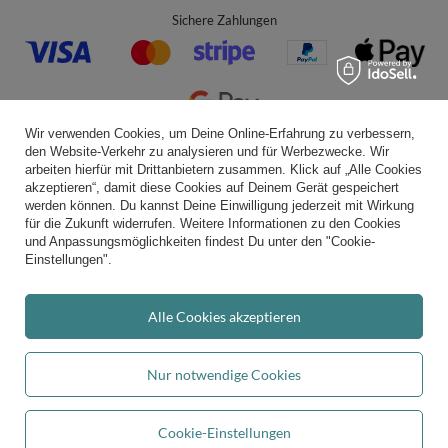
Sichere Zahlungen
Wir verwenden Cookies, um Deine Online-Erfahrung zu verbessern,
den Website-Verkehr zu analysieren und für Werbezwecke. Wir
Bequeme Lieferung
arbeiten hierfür mit Drittanbietern zusammen. Klick auf „Alle Cookies
akzeptieren“, damit diese Cookies auf Deinem Gerät gespeichert
werden können. Du kannst Deine Einwilligung jederzeit mit Wirkung
für die Zukunft widerrufen. Weitere Informationen zu den Cookies
und Anpassungsmöglichkeiten findest Du unter den "Cookie-
Du kannst uns vertrauen
Einstellungen".
Alle Cookies akzeptieren
Folge uns:
Nur notwendige Cookies
Cookie-Einstellungen
Durchschnittliche Bewertung von
kiddymoon.de
bei Trustami:
4.94
/
5.00
mit
In den Warenkorb