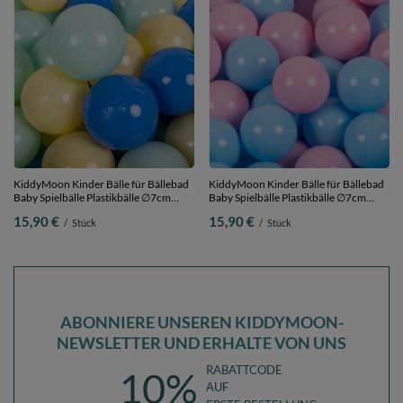
KiddyMoon Kinder Bälle für Bällebad
KiddyMoon Kinder Bälle für Bällebad
Baby Spielbälle Plastikbälle ∅7cm
Baby Spielbälle Plastikbälle ∅7cm
Made in EU, pastellgelb/blau/minze,
Made in EU, puderrosa/babyblau, 50
15,90 €
15,90 €
/
Stück
/
Stück
50 Bälle/7cm
Bälle/7cm
ABONNIERE UNSEREN KIDDYMOON-
NEWSLETTER UND ERHALTE VON UNS
RABATTCODE
10%
AUF