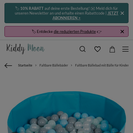
🏷️
10% RABATT
auf deine erste Bestellung! ✉️ Meld dich für
unseren Newsletter an und erhalte einen Rabattcode |
JETZT
ABONNIEREN >
🏷️ Entdecke
die reduzierten Produkte
👉
Startseite
Faltbare Bällebäder
Faltbare Bällebad mit Bälle für Kinder S