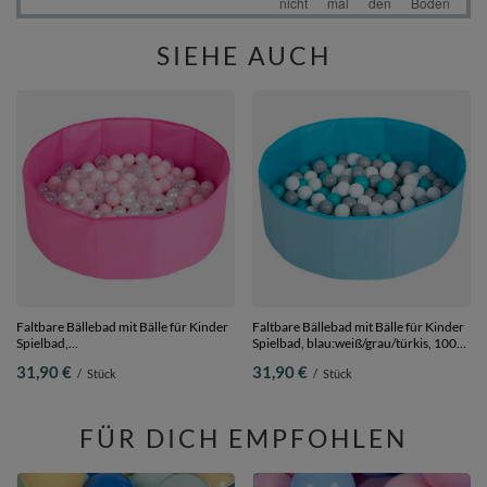
SIEHE AUCH
Faltbare Bällebad mit Bälle für Kinder
Faltbare Bällebad mit Bälle für Kinder
Spielbad,
Spielbad, blau:weiß/grau/türkis, 100
rosa:puderrosa/perle/transparent,
Bälle
31,90 €
31,90 €
/
Stück
/
Stück
100 Bälle
FÜR DICH EMPFOHLEN