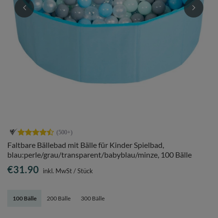
Faltbare Bällebad mit Bälle für Kinder Spielbad,
blau:perle/grau/transparent/babyblau/minze, 100 Bälle
€31.90
inkl. MwSt
/
Stück
100 Bälle
200 Bälle
300 Bälle