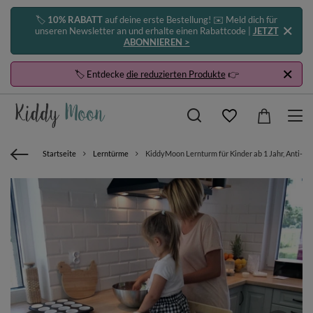
🏷️
10% RABATT
auf deine erste Bestellung! ✉️ Meld dich für
unseren Newsletter an und erhalte einen Rabattcode |
JETZT
ABONNIEREN >
🏷️ Entdecke
die reduzierten Produkte
👉
Startseite
Lerntürme
KiddyMoon Lernturm für Kinder ab 1 Jahr, Anti-Kip