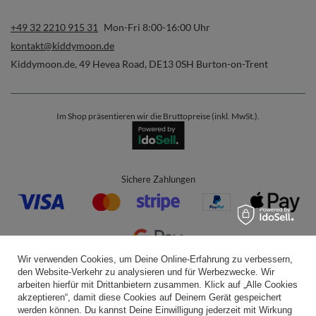
+49 32 2210 915 31
Mon-Fri 8:00-16:00 Uhr
kontakt@kiddymoon.de
Kiddymoon.de
,
49 Hevea Road
,
DE13 0SH
Burton-on-Trent
Im Shop präsentieren wir die Bruttopreise (inkl. MwSt.).
Sichere Zahlungen
Wir verwenden Cookies, um Deine Online-Erfahrung zu verbessern,
den Website-Verkehr zu analysieren und für Werbezwecke. Wir
Bequeme Lieferung
arbeiten hierfür mit Drittanbietern zusammen. Klick auf „Alle Cookies
akzeptieren“, damit diese Cookies auf Deinem Gerät gespeichert
werden können. Du kannst Deine Einwilligung jederzeit mit Wirkung