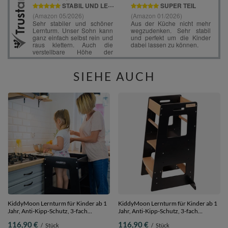
SIEHE AUCH
KiddyMoon Lernturm für Kinder ab 1
KiddyMoon Lernturm für Kinder ab 1
Jahr, Anti-Kipp-Schutz, 3-fach
Jahr, Anti-Kipp-Schutz, 3-fach
höhenverstellbar, Schutzbügel,
höhenverstellbar, Schutzbügel,
116,90 €
116,90 €
/
Stück
/
Stück
Montessori Küchenhelfer, Schwarz,
Montessori Küchenhelfer,