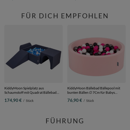
91,5x39,3x49,4
Schwarz/Natürlich, 91,5x39,3x49,4
FÜR DICH EMPFOHLEN
KiddyMoon Spielplatz aus
KiddyMoon Bällebad Bällepool mit
Schaumstoff mit Quadrat Bällebad
bunten Bällen ∅ 7Cm für Babys
Bälle Hindernisläufen,
Kinder Rund,
174,90 €
76,90 €
/
Stück
/
Stück
dunkelblau:babyblue/blau/perle,
pink:weiß/schwarz/silbern/dunkelpink,
Bällebad (300 Bälle) + Version 2
90 x 30 cm 200 Bälle
FÜHRUNG