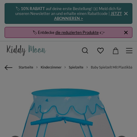
🏷️
10% RABATT
auf deine erste Bestellung! ✉️ Meld dich für
unseren Newsletter an und erhalte einen Rabattcode |
JETZT
ABONNIEREN >
🏷️ Entdecke
die reduzierten Produkte
👉
Startseite
Kinderzimmer
Spielzelte
Baby Spielzelt Mit Plastikbälle