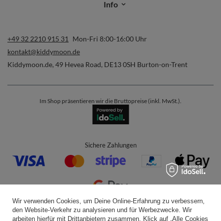
Info
+49 32 2210 915 31
Mon-Fri 8:00-16:00 Uhr
kontakt@kiddymoon.de
Kiddymoon.de
,
49 Hevea Road
,
DE13 0SH
Burton-on-Trent
Im Shop präsentieren wir die Bruttopreise (inkl. MwSt.).
Sichere Zahlungen
Wir verwenden Cookies, um Deine Online-Erfahrung zu verbessern,
den Website-Verkehr zu analysieren und für Werbezwecke. Wir
Bequeme Lieferung
arbeiten hierfür mit Drittanbietern zusammen. Klick auf „Alle Cookies