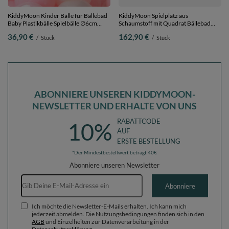
KiddyMoon Kinder Bälle für Bällebad
KiddyMoon Spielplatz aus
Baby Plastikbälle Spielbälle ∅6cm
Schaumstoff mit Quadrat Bällebad
Made in EU,
Bälle Hindernisläufen,
36,90 €
162,90 €
/
Stück
/
Stück
puderrosa/perle/transparent, 300
hellgrau:puderrosa/perle/transparent,
Bälle/6cm
Bällebad (200 Bälle) + Version 6
ABONNIERE UNSEREN KIDDYMOON-
NEWSLETTER UND ERHALTE VON UNS
RABATTCODE
10%
AUF
ERSTE BESTELLUNG
*Der Mindestbestellwert beträgt 40€
Abonniere unseren Newsletter
E-Mail-Adresse
Abonniere
Ich möchte die Newsletter-E-Mails erhalten. Ich kann mich
jederzeit abmelden. Die Nutzungsbedingungen finden sich in den
AGB
und Einzelheiten zur Datenverarbeitung in der