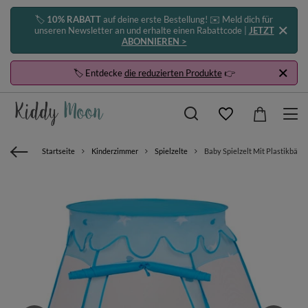
🏷️
10% RABATT
auf deine erste Bestellung! ✉️ Meld dich für
unseren Newsletter an und erhalte einen Rabattcode |
JETZT
ABONNIEREN >
🏷️ Entdecke
die reduzierten Produkte
👉
Startseite
Kinderzimmer
Spielzelte
Baby Spielzelt Mit Plastikbäll