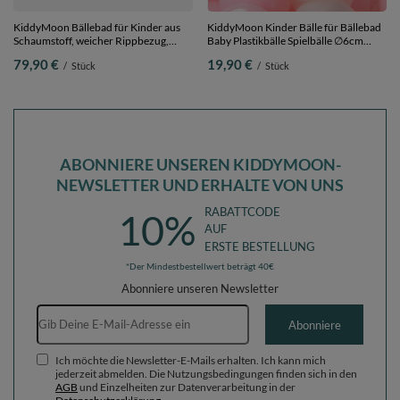
KiddyMoon Bällebad für Kinder aus
KiddyMoon Kinder Bälle für Bällebad
Schaumstoff, weicher Rippbezug,
Baby Plastikbälle Spielbälle ∅6cm
abnehmbarer Bezug, waschbar,
Made in EU,
79,90 €
19,90 €
/
Stück
/
Stück
Violett: Pastellbeige/Weiß/Perle/Grau,
puderrosa/perle/transparent, 100
90 x 30 cm 200 Bälle
Bälle/6cm
ABONNIERE UNSEREN KIDDYMOON-
NEWSLETTER UND ERHALTE VON UNS
RABATTCODE
10%
AUF
ERSTE BESTELLUNG
*Der Mindestbestellwert beträgt 40€
Abonniere unseren Newsletter
E-Mail-Adresse
Abonniere
Ich möchte die Newsletter-E-Mails erhalten. Ich kann mich
jederzeit abmelden. Die Nutzungsbedingungen finden sich in den
AGB
und Einzelheiten zur Datenverarbeitung in der