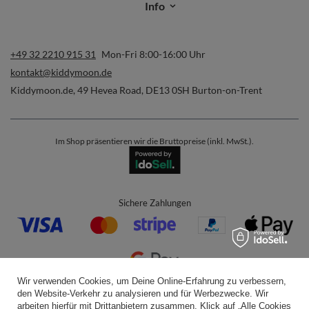
Info
+49 32 2210 915 31
Mon-Fri 8:00-16:00 Uhr
kontakt@kiddymoon.de
Kiddymoon.de
,
49 Hevea Road
,
DE13 0SH
Burton-on-Trent
Im Shop präsentieren wir die Bruttopreise (inkl. MwSt.).
Sichere Zahlungen
Wir verwenden Cookies, um Deine Online-Erfahrung zu verbessern,
den Website-Verkehr zu analysieren und für Werbezwecke. Wir
Bequeme Lieferung
arbeiten hierfür mit Drittanbietern zusammen. Klick auf „Alle Cookies