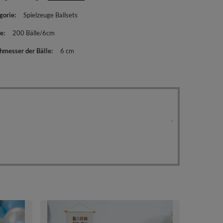
gorie
Spielzeuge Ballsets
e
200 Bälle/6cm
hmesser der Bälle
6 cm
KiddyMoon Ki
Plastikbälle 