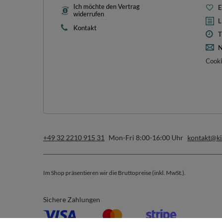
Ich möchte den Vertrag
E
widerrufen
L
Kontakt
T
N
Cooki
+49 32 2210 915 31
Mon-Fri 8:00-16:00 Uhr
kontakt@k
Im Shop präsentieren wir die Bruttopreise (inkl. MwSt.).
Sichere Zahlungen