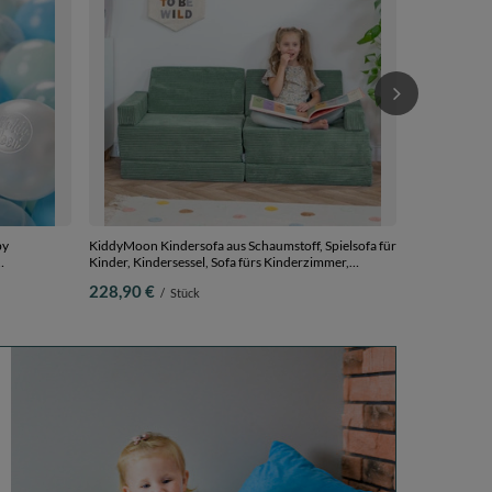
puderrosa/pe
19,90 €
/
S
by
KiddyMoon Kindersofa aus Schaumstoff, Spielsofa für
Kinder, Kindersessel, Sofa fürs Kinderzimmer,
 200
Kindercouch, Faltmatratze, grün, Kindersofa mit 2
228,90 €
/
Stück
Kissen