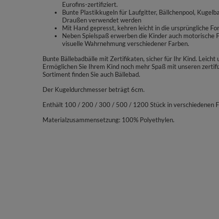
Eurofins-zertifiziert.
Bunte Plastikkugeln für Laufgitter, Bällchenpool, Kugel
Draußen verwendet werden
Mit Hand gepresst, kehren leicht in die ursprüngliche Fo
Neben Spielspaß erwerben die Kinder auch motorische Fä
visuelle Wahrnehmung verschiedener Farben.
Bunte Bällebadbälle mit Zertifikaten, sicher für Ihr Kind. Leich
Ermöglichen Sie Ihrem Kind noch mehr Spaß mit unseren zertif
Sortiment finden Sie auch Bällebad.
Der Kugeldurchmesser beträgt 6cm.
Enthält 100 / 200 / 300 / 500 / 1200 Stück in verschiedenen 
Materialzusammensetzung: 100% Polyethylen.