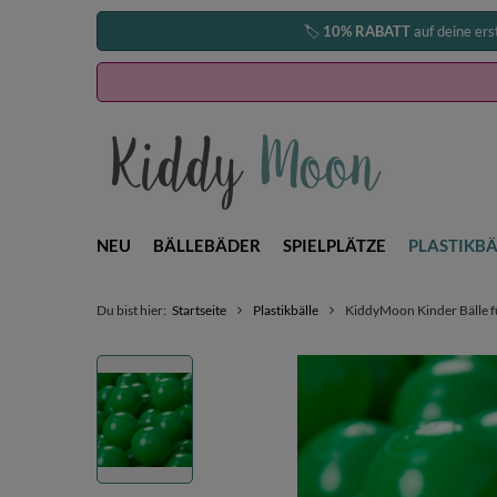
🏷️
10% RABATT
auf deine ers
NEU
BÄLLEBÄDER
SPIELPLÄTZE
PLASTIKBÄ
Du bist hier:
Startseite
Plastikbälle
KiddyMoon Kinder Bälle fü