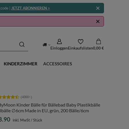
tcode |
JETZT ABONNIEREN >
Einloggen
Einkaufslisten
0,00 €
KINDERZIMMER
ACCESSOIRES
yMoon Kinder Bälle für Bällebad Baby Plastikbälle
lbälle ∅6cm Made in EU, grün, 200 Bälle/6cm
8.90
inkl. MwSt
/
Stück