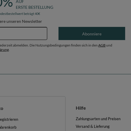
0%
AUF
ERSTE BESTELLUNG
ndestbestellwert beträgt 40€
ere unseren Newsletter
E-Mail-Adresse
Abonniere
 jederzeit abmelden. Die Nutzungsbedingungen finden sich in den
AGB
und
lärung
.
Hilfe
to
Zahlungsarten und Preisen
egistrieren
Versand & Lieferung
arenkorb