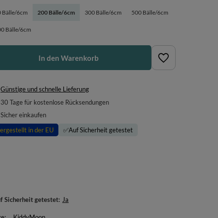
 Bälle/6cm
200 Bälle/6cm
300 Bälle/6cm
500 Bälle/6cm
0 Bälle/6cm
In den Warenkorb
Günstige und schnelle Lieferung
30
Tage für kostenlose Rücksendungen
Sicher einkaufen
ergestellt in der EU
✅
Auf Sicherheit getestet
f Sicherheit getestet
Ja
ke
KiddyMoon