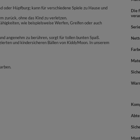
bad oder Hüpfburg; kann für verschiedene Spiele zu Hause und
Die f
vera
rm zurück, ohne das Kind zu verletzen.
higkeiten, wie beispielsweise Werfen, Greifen oder auch
Seri
t und angenehm zu berühren, sorgt für tollen bunten Spaß.
Nett
izierten und kindersicheren Bällen von KiddyMoon. In unserem
Farb
Mate
Farben.
Sich
War
Komp
Abte
Sich
Mont