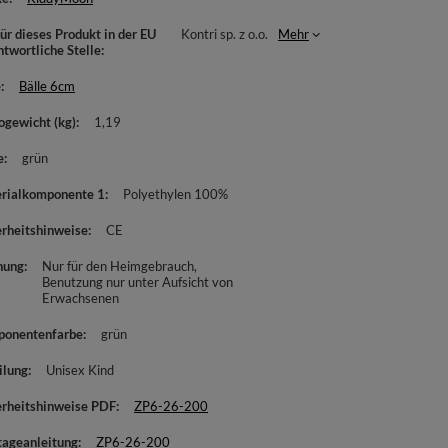
ür dieses Produkt in der EU
Kontri sp. z o.o.
Mehr
ntwortliche Stelle
e
Bälle 6cm
ogewicht (kg)
1,19
e
grün
rialkomponente 1
Polyethylen 100%
erheitshinweise
CE
nung
Nur für den Heimgebrauch
Benutzung nur unter Aufsicht von
Erwachsenen
onentenfarbe
grün
ilung
Unisex Kind
erheitshinweise PDF
ZP6-26-200
ageanleitung
ZP6-26-200