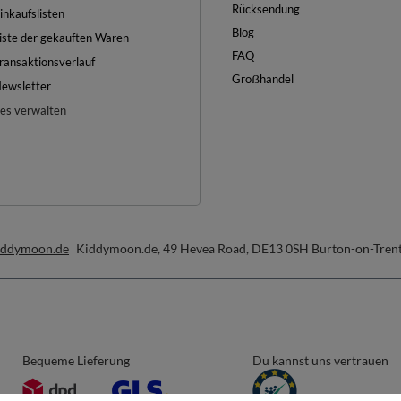
Rücksendung
inkaufslisten
Blog
iste der gekauften Waren
FAQ
ransaktionsverlauf
Groẞhandel
ewsletter
es verwalten
iddymoon.de
Kiddymoon.de
,
49 Hevea Road
,
DE13 0SH
Burton-on-Tren
Bequeme Lieferung
Du kannst uns vertrauen