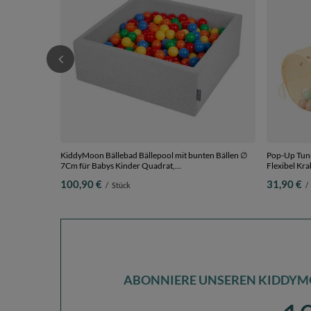
KiddyMoon Bällebad Bällepool mit bunten Bällen ∅
Pop-Up Tunn
7Cm für Babys Kinder Quadrat,
Flexibel Kra
hellgrau:gelb/grün/rot/orange, 90 x 30 cm 300 Bälle
Pastellbeig
100,90 €
31,90 €
/
Stück
/
ABONNIERE UNSEREN KIDDYM