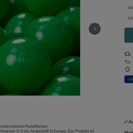
100
120
⭐
H
✅ Au
wunderschönen Pastellfarben
chmesser ∅ 6 cm, hergestellt in Europa. Das Produkt ist
Mar