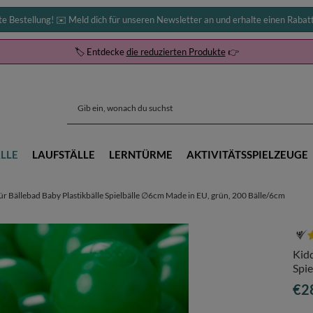
te Bestellung! ✉️ Meld dich für unseren Newsletter an und erhalte einen Rabat
🏷️ Entdecke
die reduzierten Produkte
👉
LLE
LAUFSTÄLLE
LERNTÜRME
AKTIVITÄTSSPIELZEUGE
r Bällebad Baby Plastikbälle Spielbälle ∅6cm Made in EU, grün, 200 Bälle/6cm
Kidd
Spie
€2