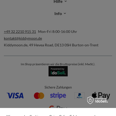
Hilfe
Info
+49 32 2210 915 31
Mon-Fri 8:00-16:00 Uhr
kontakt@kiddymoon.de
Kiddymoon.de
,
49 Hevea Road
,
DE13 0SH
Burton-on-Trent
Im Shop präsentieren wir die Bruttopreise (inkl. MwSt.).
Sichere Zahlungen