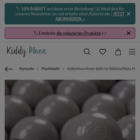
🏷️
10% RABATT
auf deine erste Bestellung! ✉️ Meld dich für
unseren Newsletter an und erhalte einen Rabattcode |
JETZT
ABONNIEREN >
🏷️ Entdecke
die reduzierten Produkte
👉
Startseite
Plastikbälle
KiddyMoon Kinder Bälle für Bällebad Baby Plast