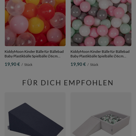
KiddyMoon Kinder Bälle für Bällebad
KiddyMoon Kinder Bälle für Bällebad
Baby Plastikbälle Spielbälle ∅6cm
Baby Plastikbälle Spielbälle ∅6cm
Made in EU,
Made in EU,
19,90 €
19,90 €
/
Stück
/
Stück
transparent/gelb/puderrosa/orange/rot,
weiß/grau/mint/puderrosa, 100
100 Bälle/6cm
Bälle/6cm
FÜR DICH EMPFOHLEN