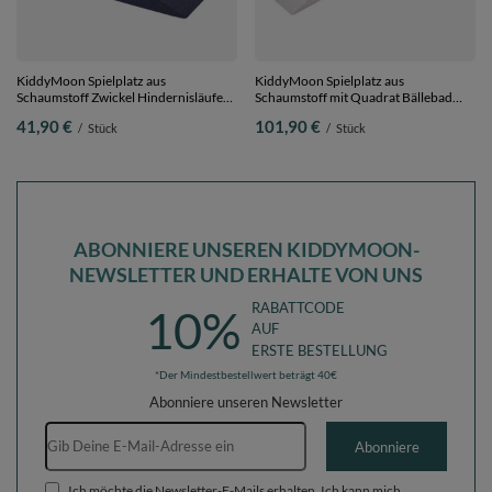
KiddyMoon Spielplatz aus
KiddyMoon Spielplatz aus
Schaumstoff Zwickel Hindernisläufen,
Schaumstoff mit Quadrat Bällebad
dunkelblau, Multi-Größe
Bälle Hindernisläufen,
41,90 €
101,90 €
/
Stück
/
Stück
hellgrau:weiß/grau/minze, Bällebad
(200 Bälle) + Zwickel
ABONNIERE UNSEREN KIDDYMOON-
NEWSLETTER UND ERHALTE VON UNS
RABATTCODE
10%
AUF
ERSTE BESTELLUNG
*Der Mindestbestellwert beträgt 40€
Abonniere unseren Newsletter
E-Mail-Adresse
Abonniere
Ich möchte die Newsletter-E-Mails erhalten. Ich kann mich