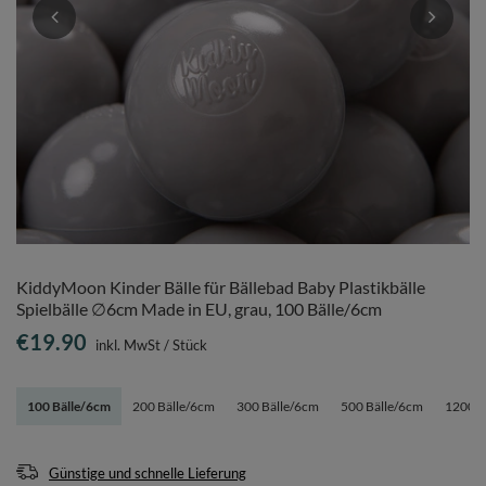
KiddyMoon Kinder Bälle für Bällebad Baby Plastikbälle
Spielbälle ∅6cm Made in EU, grau, 100 Bälle/6cm
€19.90
inkl. MwSt
/
Stück
100 Bälle/6cm
200 Bälle/6cm
300 Bälle/6cm
500 Bälle/6cm
1200 B
Günstige und schnelle Lieferung