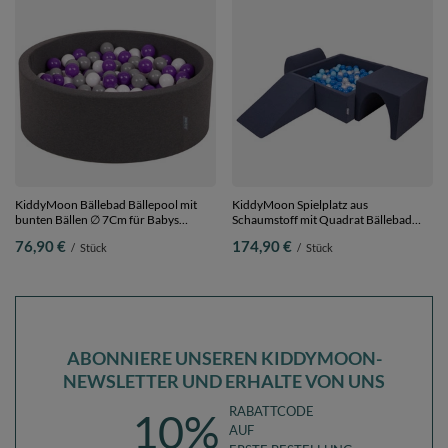
KiddyMoon Bällebad Bällepool mit
KiddyMoon Spielplatz aus
bunten Bällen ∅ 7Cm für Babys
Schaumstoff mit Quadrat Bällebad
Kinder Rund, Dunkelgrau, 90 x 30 cm
Bälle Hindernisläufen,
76,90 €
174,90 €
/
Stück
/
Stück
200 Bälle
dunkelblau:babyblue/blau/perle,
Bällebad (300 Bälle) + Version 2
ABONNIERE UNSEREN KIDDYMOON-
NEWSLETTER UND ERHALTE VON UNS
RABATTCODE
10%
AUF