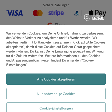
Sichere Zahlungen
Wir verwenden Cookies, um Deine Online-Erfahrung zu verbessern,
den Website-Verkehr zu analysieren und für Werbezwecke. Wir
Bequeme Lieferung
arbeiten hierfür mit Drittanbietern zusammen. Klick auf „Alle Cookies
akzeptieren“, damit diese Cookies auf Deinem Gerät gespeichert
werden können. Du kannst Deine Einwilligung jederzeit mit Wirkung
für die Zukunft widerrufen. Weitere Informationen zu den Cookies
und Anpassungsmöglichkeiten findest Du unter den "Cookie-
Du kannst uns vertrauen
Einstellungen".
Alle Cookies akzeptieren
Folge uns:
Nur notwendige Cookies
Cookie-Einstellungen
Durchschnittliche Bewertung von
kiddymoon.de
bei Trustami:
4.94
/
5.00
mit
In den Warenkorb