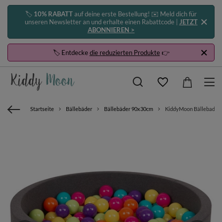
🏷️
10% RABATT
auf deine erste Bestellung! ✉️ Meld dich für
unseren Newsletter an und erhalte einen Rabattcode |
JETZT
ABONNIEREN >
🏷️ Entdecke
die reduzierten Produkte
👉
Startseite
Bällebäder
Bällebäder 90x30cm
KiddyMoon Bällebad Bäl