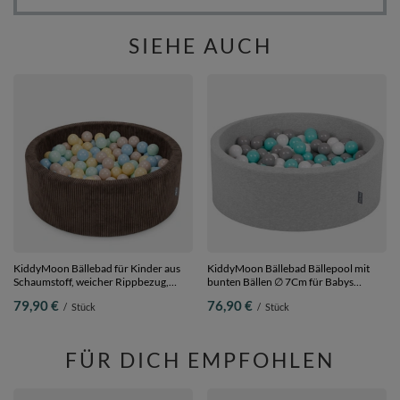
SIEHE AUCH
KiddyMoon Bällebad für Kinder aus
KiddyMoon Bällebad Bällepool mit
Schaumstoff, weicher Rippbezug,
bunten Bällen ∅ 7Cm für Babys
abnehmbarer Bezug, waschbar,
Kinder Rund,
79,90 €
76,90 €
/
Stück
/
Stück
Braun:
hellgrau:weiß/grau/helltürkis, 90 x 30
Pastellbeige/Pastellblau/Pastellgelb/Minze,
cm 200 Bälle
90 x 30 cm 200 Bälle
FÜR DICH EMPFOHLEN