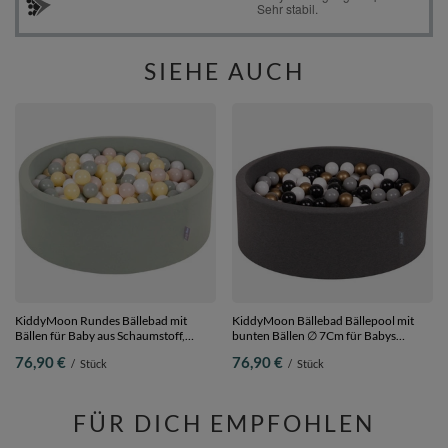
SIEHE AUCH
KiddyMoon Rundes Bällebad mit
KiddyMoon Bällebad Bällepool mit
Bällen für Baby aus Schaumstoff,
bunten Bällen ∅ 7Cm für Babys
salbeifarben:pastellbeige/grüngrau/pastellgelb/weiß,
Kinder Rund, Dunkelgrau, 90 x 30 cm
76,90 €
76,90 €
/
Stück
/
Stück
90 x 30 cm 200 Bälle
200 Bälle
FÜR DICH EMPFOHLEN