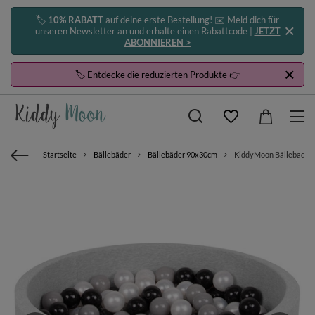
🏷️
10% RABATT
auf deine erste Bestellung! ✉️ Meld dich für
unseren Newsletter an und erhalte einen Rabattcode |
JETZT
ABONNIEREN >
🏷️ Entdecke
die reduzierten Produkte
👉
Startseite
Bällebäder
Bällebäder 90x30cm
KiddyMoon Bällebad Bäll