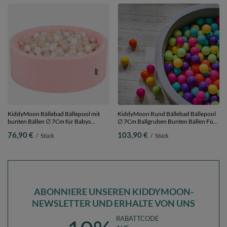
KiddyMoon Bällebad Bällepool mit
KiddyMoon Rund Bällebad Bällepool
bunten Bällen ∅ 7Cm für Babys
∅ 7Cm Ballgruben Bunten Bällen Für
Kinder Rund,
Babys Spielbad Kleinkinder,
76,90 €
103,90 €
/
Stück
/
Stück
pink:pastellbeige/weiß/perle, 90 x 30
Hergestellt in der EU,
cm 200 Bälle
hellgrau:hellgrün-gelb-türkis-orange-
dunkelpink-violett, 120x30cm/200
Bälle
ABONNIERE UNSEREN KIDDYMOON-
NEWSLETTER UND ERHALTE VON UNS
RABATTCODE