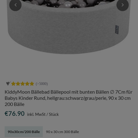
KiddyMoon Bällebad Bällepool mit bunten Bällen ∅ 7Cm für
Babys Kinder Rund, hellgrau:schwarz/grau/perle, 90 x 30 cm
200 Bälle
€76.90
inkl. MwSt
/
Stück
90x30cm/200 Bälle
90 x 30 cm 300 Bälle