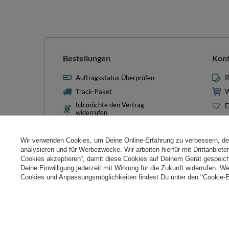
Bestellungen
Kon
Auftragsstatus Überprüfen
R
Track-Paket
W
Ich möchte den Vertrag
E
widerrufen
L
Kontakt
T
Wir verwenden Cookies, um Deine Online-Erfahrung zu verbessern, d
N
analysieren und für Werbezwecke. Wir arbeiten hierfür mit Drittanbiet
Cookies akzeptieren“, damit diese Cookies auf Deinem Gerät gespeic
Cooki
Deine Einwilligung jederzeit mit Wirkung für die Zukunft widerrufen. W
Cookies und Anpassungsmöglichkeiten findest Du unter den "Cookie-E