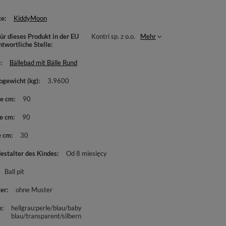
ke
KiddyMoon
ür dieses Produkt in der EU
Kontri sp. z o.o.
Mehr
ntwortliche Stelle
e
Bällebad mit Bälle Rund
ogewicht (kg)
3.9600
te cm
90
e cm
90
e cm
30
estalter des Kindes
Od 8 miesięcy
Ball pit
er
ohne Muster
e
hellgrau:perle/blau/baby
blau/transparent/silbern