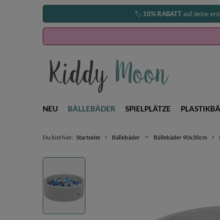
🏷️
10% RABATT
auf deine ers
NEU
BÄLLEBÄDER
SPIELPLÄTZE
PLASTIKBÄ
Du bist hier:
Startseite
Bällebäder
Bällebäder 90x30cm