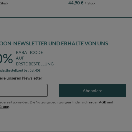
44,90 €
Stück
/
Stück
OON-NEWSLETTER UND ERHALTE VON UNS
RABATTCODE
0%
AUF
ERSTE BESTELLUNG
ndestbestellwert beträgt 40€
ere unseren Newsletter
E-Mail-Adresse
Abonniere
 jederzeit abmelden. Die Nutzungsbedingungen finden sich in den
AGB
und
lärung
.