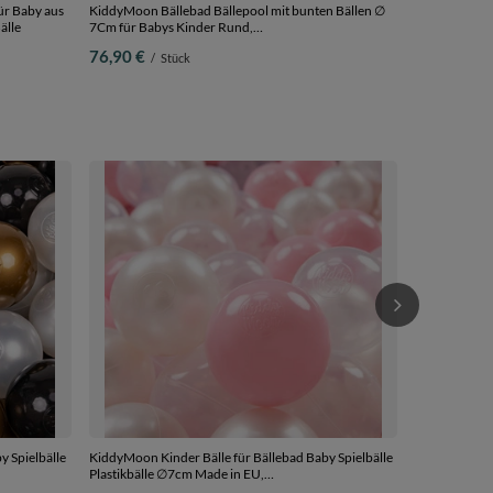
ür Baby aus
KiddyMoon Bällebad Bällepool mit bunten Bällen ∅
älle
7Cm für Babys Kinder Rund,
hellgrau:perle/grau/blau, 90 x 30 cm 200 Bälle
76,90 €
/
Stück
KiddyMoon Ki
Kinder, Kinde
Kindercouch, 
228,90 €
/
Kissen
y Spielbälle
KiddyMoon Kinder Bälle für Bällebad Baby Spielbälle
Plastikbälle ∅7cm Made in EU,
m
puderrosa/perle/transparent, 100 Bälle/7cm