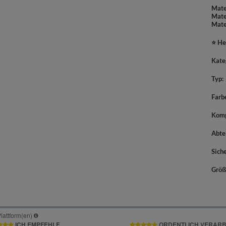
Mate
Mate
Mate
⭐ He
Kate
Typ
Farb
Komp
Abte
Sich
Größ