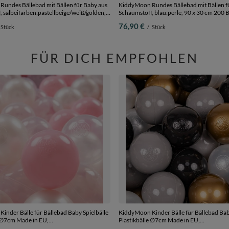
undes Bällebad mit Bällen für Baby aus
KiddyMoon Rundes Bällebad mit Bällen f
 salbeifarben:pastellbeige/weiß/golden,
Schaumstoff, blau:perle, 90 x 30 cm 200 B
00 Bälle
76,90 €
Stück
/
Stück
FÜR DICH EMPFOHLEN
inder Bälle für Bällebad Baby Spielbälle
KiddyMoon Kinder Bälle für Bällebad Bab
e ∅7cm Made in EU,
Plastikbälle ∅7cm Made in EU,
erle/transparent, 50 Bälle/7cm
schwarz/perle/golden/grau, 300 Bälle/7c