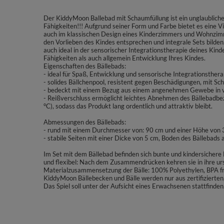
Der KiddyMoon Ballebad mit Schaumfüllung ist ein unglaublicher
Fähigkeiten!!! Aufgrund seiner Form und Farbe bietet es eine V
auch im klassischen Design eines Kinderzimmers und Wohnzimme
den Vorlieben des Kindes entsprechen und integrale Sets bilde
auch ideal in der sensorischer Integrationstherapie deines Kind
Fähigkeiten als auch allgemein Entwicklung Ihres Kindes.
Eigenschaften des Bällebads:
- ideal für Spaß, Entwicklung und sensorische Integrationsthera
- solides Bällchenpool, resistent gegen Beschädigungen, mit Sc
- bedeckt mit einem Bezug aus einem angenehmen Gewebe in vi
- Reißverschluss ermöglicht leichtes Abnehmen des Bällebadb
°C), sodass das Produkt lang ordentlich und attraktiv bleibt.
Abmessungen des Bällebads:
- rund mit einem Durchmesser von: 90 cm und einer Höhe von
- stabile Seiten mit einer Dicke von 5 cm, Boden des Bällebads
Im Set mit dem Bällebad befinden sich bunte und kindersicher
und flexibel: Nach dem Zusammendrücken kehren sie in ihre urs
Materialzusammensetzung der Bälle: 100% Polyethylen, BPA fr
KiddyMoon Bällebecken und Bälle werden nur aus zertifizierten,
Das Spiel soll unter der Aufsicht eines Erwachsenen stattfinden