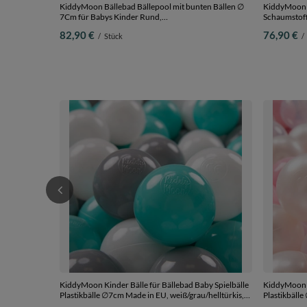
KiddyMoon Bällebad Bällepool mit bunten Bällen ∅
KiddyMoon R
7Cm für Babys Kinder Rund,
Schaumstoff,
hellgrau:weiß/grau/babyblau/puderrosa, 90 x 30 cm
90 x 30 cm 2
82,90 €
76,90 €
/
Stück
/
300 Bälle
KiddyMoon Kinder Bälle für Bällebad Baby Spielbälle
KiddyMoon K
Plastikbälle ∅7cm Made in EU, weiß/grau/helltürkis,
Plastikbäll
300 Bälle/7cm
puderrosa/p