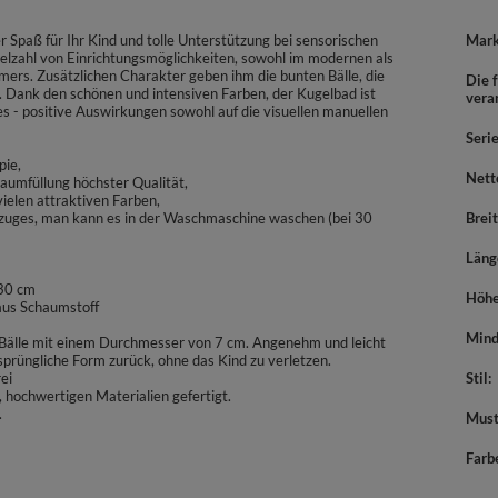
 Spaß für Ihr Kind und tolle Unterstützung bei sensorischen
Mar
ielzahl von Einrichtungsmöglichkeiten, sowohl im modernen als
rs. Zusätzlichen Charakter geben ihm die bunten Bälle, die
Die f
n. Dank den schönen und intensiven Farben, der Kugelbad ist
vera
es - positive Auswirkungen sowohl auf die visuellen manuellen
Seri
pie,
Nett
haumfüllung höchster Qualität,
elen attraktiven Farben,
ezuges, man kann es in der Waschmaschine waschen (bei 30
Brei
Läng
 30 cm
Höh
 aus Schaumstoff
Mind
e Bälle mit einem Durchmesser von 7 cm. Angenehm und leicht
prüngliche Form zurück, ohne das Kind zu verletzen.
ei
Stil
 hochwertigen Materialien gefertigt.
.
Must
Farb