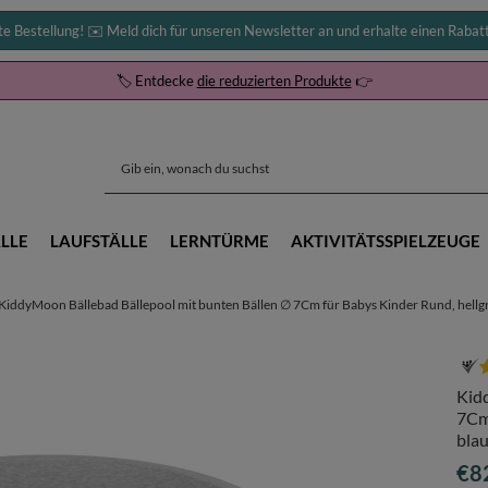
te Bestellung! ✉️ Meld dich für unseren Newsletter an und erhalte einen Rabat
🏷️ Entdecke
die reduzierten Produkte
👉
LLE
LAUFSTÄLLE
LERNTÜRME
AKTIVITÄTSSPIELZEUGE
KiddyMoon Bällebad Bällepool mit bunten Bällen ∅ 7Cm für Babys Kinder Rund, hellgra
Kid
7Cm 
blau
€8