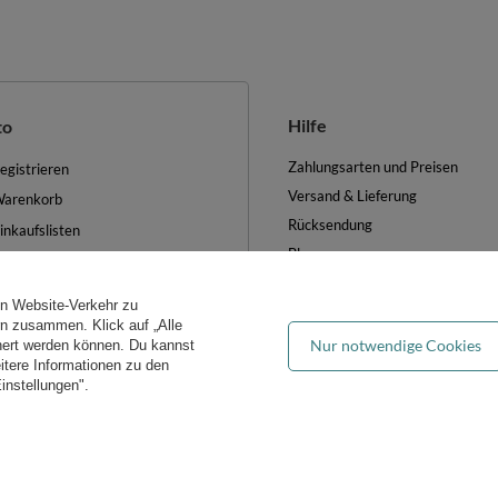
Hilfe
to
Zahlungsarten und Preisen
egistrieren
Versand & Lieferung
arenkorb
Rücksendung
inkaufslisten
Blog
iste der gekauften Waren
FAQ
ransaktionsverlauf
en Website-Verkehr zu
Groẞhandel
ewsletter
ern zusammen. Klick auf „Alle
Nur notwendige Cookies
hert werden können. Du kannst
es verwalten
eitere Informationen zu den
instellungen".