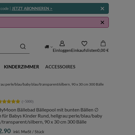
tcode |
JETZT ABONNIEREN >
Einloggen
Einkaufslisten
0,00 €
KINDERZIMMER
ACCESSOIRES
u:perle/blau/baby blau/transparent/silbern, 90 x 30 cm 300 Bälle
dyMoon Bällebad Bällepool mit bunten Bällen ∅
für Babys Kinder Rund, hellgrau:perle/blau/baby
/transparent/silbern, 90 x 30 cm 300 Bälle
2.90
inkl. MwSt
/
Stück