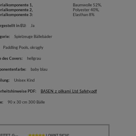
rialkomponente 1,
Baumwolle 52%,
rialkomponente 2,
Polyester 40%,
rialkomponente 3
Elasthan 8%
rgestellt in EU
Ja
gorie
Spielzeuge Bällebäder
Paddling Pools
okrągły
e des Covers
hellgrau
onentenfarbe
baby blau
ilung
Unisex Kind
erheitshinweise PDF
BASEN_z_pilkami_Ltd_Safety.pdf
e
90 x 30 cm 300 Bälle