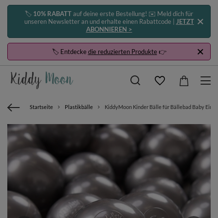
🏷️
10% RABATT
auf deine erste Bestellung! ✉️ Meld dich für
unseren Newsletter an und erhalte einen Rabattcode |
JETZT
ABONNIEREN >
🏷️ Entdecke
die reduzierten Produkte
👉
Startseite
Plastikbälle
KiddyMoon Kinder Bälle für Bällebad Baby Einfar