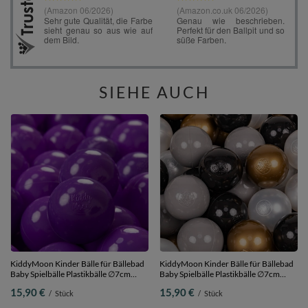
SIEHE AUCH
KiddyMoon Kinder Bälle für Bällebad
KiddyMoon Kinder Bälle für Bällebad
Baby Spielbälle Plastikbälle ∅7cm
Baby Spielbälle Plastikbälle ∅7cm
Made in EU, Violett, 50 Bälle/7cm
Made in EU,
15,90 €
15,90 €
/
Stück
/
Stück
schwarz/perle/golden/grau, 50
Bälle/7cm