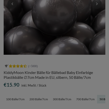
KiddyMoon Kinder Bälle für Bällebad Baby Einfarbige
Plastikbälle ∅7cm Made in EU, silbern, 50 Bälle/7cm
€15.90
inkl. MwSt
/
Stück
100 Bälle/7cm
200 Bälle/7cm
300 Bälle/7cm
700 Bälle/7cm
50 Bäl