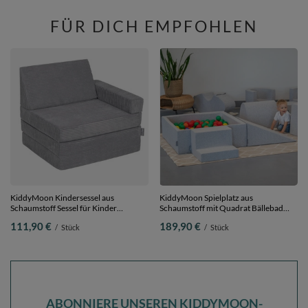
FÜR DICH EMPFOHLEN
KiddyMoon Kindersessel aus
KiddyMoon Spielplatz aus
Schaumstoff Sessel für Kinder
Schaumstoff mit Quadrat Bällebad
Kinderzimmer Faltmatratze
Bälle Hindernisläufen,
111,90 €
189,90 €
/
Stück
/
Stück
Relaxsessel Kuschelsessel, dunkelgrau,
hellgrau:gelb/grün/blau/rot/orange,
Kindersofa
Bällebad (200 Bälle) + Version 3
ABONNIERE UNSEREN KIDDYMOON-