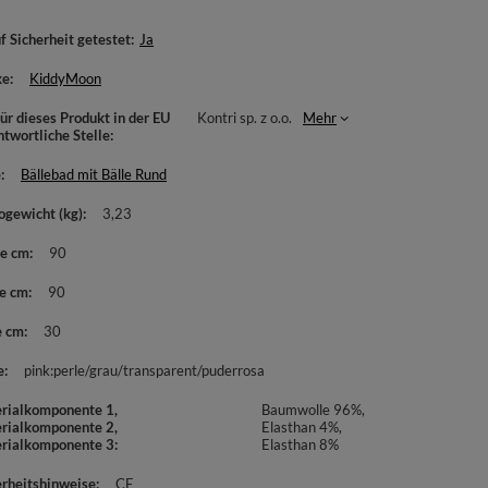
f Sicherheit getestet
Ja
ke
KiddyMoon
ür dieses Produkt in der EU
Kontri sp. z o.o.
Mehr
ntwortliche Stelle
e
Bällebad mit Bälle Rund
ogewicht (kg)
3,23
te cm
90
e cm
90
e cm
30
e
pink:perle/grau/transparent/puderrosa
rialkomponente 1,
Baumwolle 96%,
rialkomponente 2,
Elasthan 4%,
rialkomponente 3
Elasthan 8%
erheitshinweise
CE