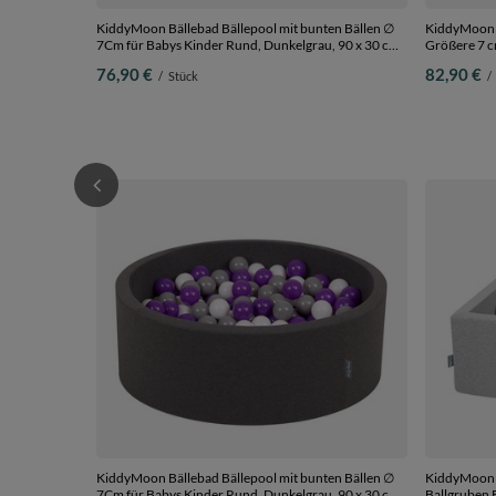
KiddyMoon Bällebad Bällepool mit bunten Bällen ∅
KiddyMoon B
7Cm für Babys Kinder Rund, Dunkelgrau, 90 x 30 cm
Größere 7 cm
200 Bälle
Monaten, Ab
76,90 €
82,90 €
/
Stück
/
Pastellbeige
KiddyMoon Bällebad Bällepool mit bunten Bällen ∅
KiddyMoon V
7Cm für Babys Kinder Rund, Dunkelgrau, 90 x 30 cm
Ballgruben F