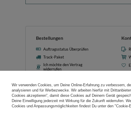
Bestellungen
Kon
Auftragsstatus Überprüfen
R
Track-Paket
W
Ich möchte den Vertrag
E
widerrufen
L
Kontakt
T
Wir verwenden Cookies, um Deine Online-Erfahrung zu verbessern, d
N
analysieren und für Werbezwecke. Wir arbeiten hierfür mit Drittanbiet
Cookies akzeptieren“, damit diese Cookies auf Deinem Gerät gespeic
Cooki
Deine Einwilligung jederzeit mit Wirkung für die Zukunft widerrufen. W
Cookies und Anpassungsmöglichkeiten findest Du unter den "Cookie-E