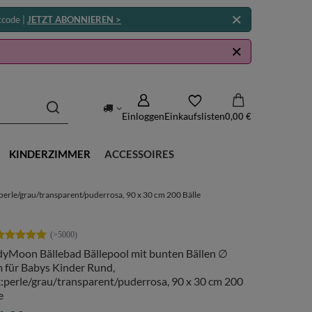
tcode |
JETZT ABONNIEREN >
Einloggen
Einkaufslisten
0,00 €
KINDERZIMMER
ACCESSOIRES
erle/grau/transparent/puderrosa, 90 x 30 cm 200 Bälle
dyMoon Bällebad Bällepool mit bunten Bällen ∅
 für Babys Kinder Rund,
:perle/grau/transparent/puderrosa, 90 x 30 cm 200
e