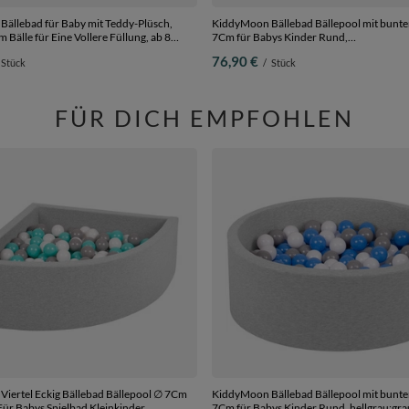
ällebad für Baby mit Teddy-Plüsch,
KiddyMoon Bällebad Bällepool mit bunte
 Bälle für Eine Vollere Füllung, ab 8
7Cm für Babys Kinder Rund,
nehmbarer Bezug, Beige:
Herbst:braun/kupferrot/pastellbeige/lac
76,90 €
Stück
/
Stück
/Braun/Perle, 90 x 30 cm 200 Bälle
x 30 cm 200 Bälle
FÜR DICH EMPFOHLEN
iertel Eckig Bällebad Bällepool ∅ 7Cm
KiddyMoon Bällebad Bällepool mit bunte
ür Babys Spielbad Kleinkinder,
7Cm für Babys Kinder Rund, hellgrau:grau/weiß/blau,