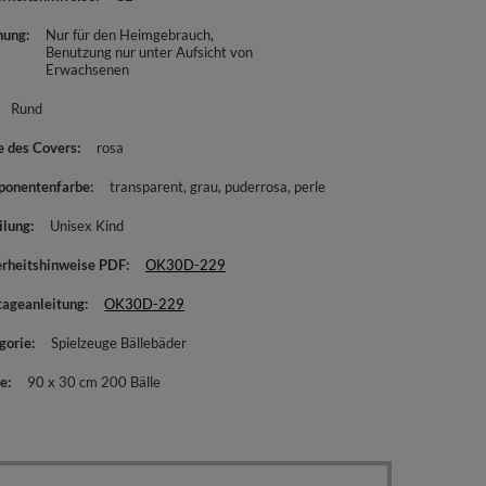
nung
Nur für den Heimgebrauch
Benutzung nur unter Aufsicht von
Erwachsenen
Rund
e des Covers
rosa
onentenfarbe
transparent
grau
puderrosa
perle
ilung
Unisex Kind
erheitshinweise PDF
OK30D-229
ageanleitung
OK30D-229
gorie
Spielzeuge Bällebäder
e
90 x 30 cm 200 Bälle