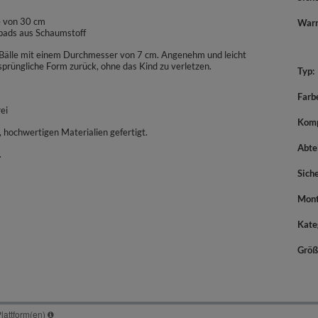
e von 30 cm
War
ebads aus Schaumstoff
e Bälle mit einem Durchmesser von 7 cm. Angenehm und leicht
prüngliche Form zurück, ohne das Kind zu verletzen.
Typ
Farb
ei
Komp
 hochwertigen Materialien gefertigt.
Abte
.
Sich
Mont
Kate
Größ