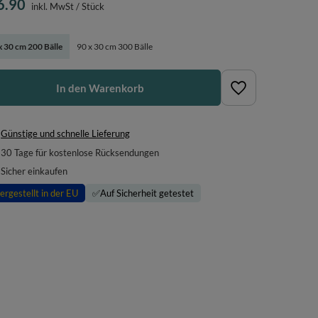
6.90
inkl. MwSt
/
Stück
x 30 cm 200 Bälle
90 x 30 cm 300 Bälle
In den Warenkorb
Günstige und schnelle Lieferung
30
Tage für kostenlose Rücksendungen
Sicher einkaufen
ergestellt in der EU
✅
Auf Sicherheit getestet