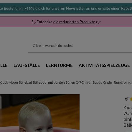
te Bestellung! ✉️ Meld dich für unseren Newsletter an und erhalte einen Rabat
🏷️ Entdecke
die reduzierten Produkte
👉
LLE
LAUFSTÄLLE
LERNTÜRME
AKTIVITÄTSSPIELZEUGE
KiddyMoon Bällebad Bällepool mit bunten Bällen ∅ 7Cm für Babys Kinder Rund, pink:p
Kid
7Cm
pink
Bäll