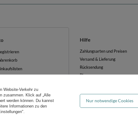
Hilfe
to
Zahlungsarten und Preisen
egistrieren
Versand & Lieferung
arenkorb
Rücksendung
inkaufslisten
Blog
iste der gekauften Waren
FAQ
ransaktionsverlauf
en Website-Verkehr zu
Groẞhandel
ewsletter
ern zusammen. Klick auf „Alle
Nur notwendige Cookies
hert werden können. Du kannst
es verwalten
eitere Informationen zu den
instellungen".