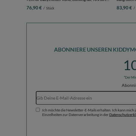
200 Bälle
Hergestellt 
76,90 €
83,90 €
/
Stück
/
90 x 30 cm 2
ABONNIERE UNSEREN KIDDYM
1
*Der Mi
Abonni
Ich möchte die Newsletter-E-Mails erhalten. Ich kann mich
Einzelheiten zur Datenverarbeitung in der
Datenschutzerk