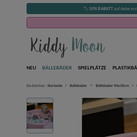
🏷️
10% RABATT
auf deine ers
NEU
BÄLLEBÄDER
SPIELPLÄTZE
PLASTIKBÄ
Du bist hier:
Startseite
Bällebäder
Bällebäder 90x30cm