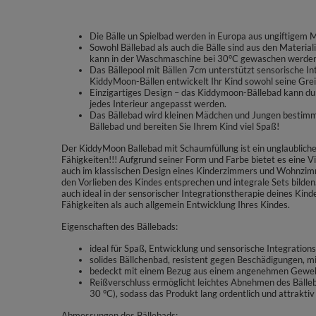
Die Bälle un Spielbad werden in Europa aus ungiftigem Mat
Sowohl Bällebad als auch die Bälle sind aus den Material
kann in der Waschmaschine bei 30°C gewaschen werde
Das Bällepool mit Bällen 7cm unterstützt sensorische In
KiddyMoon-Bällen entwickelt Ihr Kind sowohl seine Greif
Einzigartiges Design – das Kiddymoon-Bällebad kann du
jedes Interieur angepasst werden.
Das Bällebad wird kleinen Mädchen und Jungen bestimmt
Bällebad und bereiten Sie Ihrem Kind viel Spaß!
Der KiddyMoon Ballebad mit Schaumfüllung ist ein unglaublicher
Fähigkeiten!!! Aufgrund seiner Form und Farbe bietet es eine V
auch im klassischen Design eines Kinderzimmers und Wohnzimme
den Vorlieben des Kindes entsprechen und integrale Sets bilde
auch ideal in der sensorischer Integrationstherapie deines Kind
Fähigkeiten als auch allgemein Entwicklung Ihres Kindes.
Eigenschaften des Bällebads:
ideal für Spaß, Entwicklung und sensorische Integrations
solides Bällchenbad, resistent gegen Beschädigungen, mi
bedeckt mit einem Bezug aus einem angenehmen Gewebe 
Reißverschluss ermöglicht leichtes Abnehmen des Bäll
30 °C), sodass das Produkt lang ordentlich und attraktiv 
Abmessungen des Bällebads: