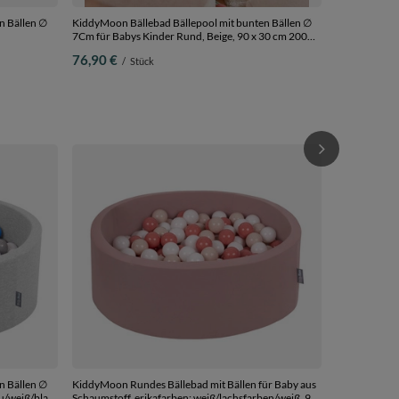
n Bällen ∅
KiddyMoon Bällebad Bällepool mit bunten Bällen ∅
7Cm für Babys Kinder Rund, Beige, 90 x 30 cm 200
hsfarben, 90
Bälle
76,90 €
/
Stück
KiddyMoon Kin
Plastikbälle 
200 Bälle/7c
31,90 €
/
S
n Bällen ∅
KiddyMoon Rundes Bällebad mit Bällen für Baby aus
Schaumstoff, erikafarben: weiß/lachsfarben/weiß, 90