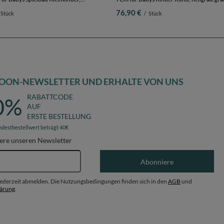
in der EU, hellgrau:weiß/grau/helltürkis,
90 x 30 cm 200 Bälle
76,90 €
Stück
/
Stück
00 Bälle
OON-NEWSLETTER UND ERHALTE VON UNS
RABATTCODE
0%
AUF
ERSTE BESTELLUNG
ndestbestellwert beträgt 40€
ere unseren Newsletter
E-Mail-Adresse
Abonniere
 jederzeit abmelden. Die Nutzungsbedingungen finden sich in den
AGB
und
lärung
.