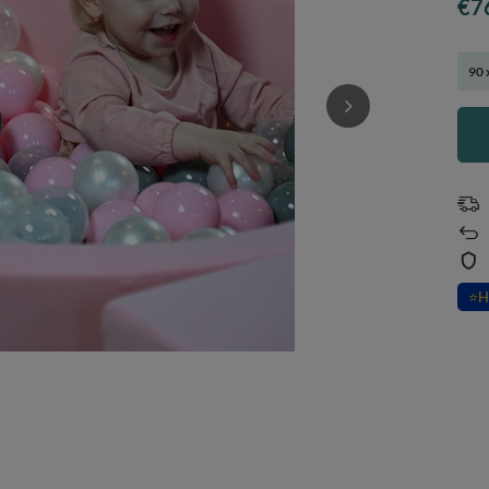
€7
90 
⭐
H