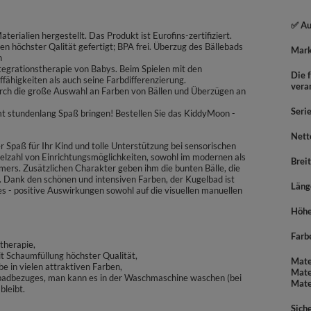
✅ Au
erialien hergestellt. Das Produkt ist Eurofins-zertifiziert.
ien höchster Qalität gefertigt; BPA frei. Überzug des Bällebads
Mar
n
tegrationstherapie von Babys. Beim Spielen mit den
Die f
fähigkeiten als auch seine Farbdifferenzierung.
vera
rch die große Auswahl an Farben von Bällen und Überzügen an
Seri
 stundenlang Spaß bringen! Bestellen Sie das KiddyMoon -
Nett
 Spaß für Ihr Kind und tolle Unterstützung bei sensorischen
ielzahl von Einrichtungsmöglichkeiten, sowohl im modernen als
Brei
rs. Zusätzlichen Charakter geben ihm die bunten Bälle, die
n. Dank den schönen und intensiven Farben, der Kugelbad ist
Läng
es - positive Auswirkungen sowohl auf die visuellen manuellen
Höh
Farb
therapie,
t Schaumfüllung höchster Qualität,
Mate
in vielen attraktiven Farben,
Mate
ebadbezuges, man kann es in der Waschmaschine waschen (bei
Mate
bleibt.
Sich