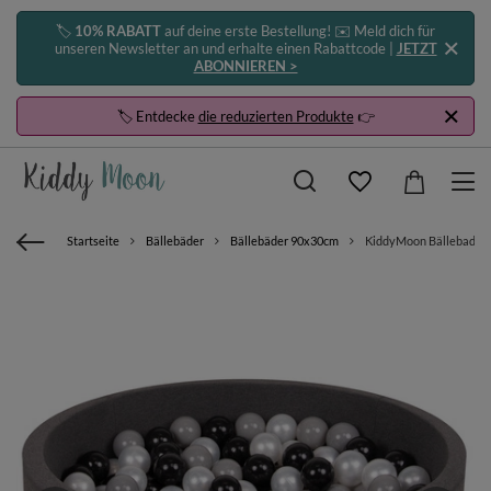
🏷️
10% RABATT
auf deine erste Bestellung! ✉️ Meld dich für
unseren Newsletter an und erhalte einen Rabattcode |
JETZT
ABONNIEREN >
🏷️ Entdecke
die reduzierten Produkte
👉
Startseite
Bällebäder
Bällebäder 90x30cm
KiddyMoon Bällebad Bäl