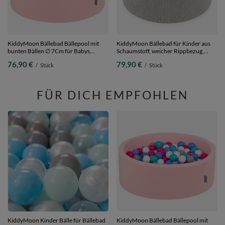
KiddyMoon Bällebad Bällepool mit
KiddyMoon Bällebad für Kinder aus
bunten Bällen ∅ 7Cm für Babys
Schaumstoff, weicher Rippbezug,
Kinder Rund, pink:weiß/grau/rosa, 90
abnehmbarer Bezug, waschbar,
76,90 €
79,90 €
/
Stück
/
Stück
x 30 cm 200 Bälle
Hellgrau: Pastellbeige/Weiß/Perle, 90
x 30 cm 200 Bälle
FÜR DICH EMPFOHLEN
KiddyMoon Kinder Bälle für Bällebad
KiddyMoon Bällebad Bällepool mit