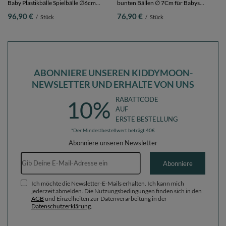
Baby Plastikbälle Spielbälle ∅6cm
bunten Bällen ∅ 7Cm für Babys
Made in EU,
Kinder Rund,
96,90 €
76,90 €
/
Stück
/
Stück
perle/grau/transparent/baby
pink:weiß/grau/blau/dunkelpink/helltürki
blau/minze, 1200 Bälle/6cm
90 x 30 cm 200 Bälle
ABONNIERE UNSEREN KIDDYMOON-
NEWSLETTER UND ERHALTE VON UNS
RABATTCODE
10%
AUF
ERSTE BESTELLUNG
*Der Mindestbestellwert beträgt 40€
Abonniere unseren Newsletter
E-Mail-Adresse
Abonniere
Ich möchte die Newsletter-E-Mails erhalten. Ich kann mich
jederzeit abmelden. Die Nutzungsbedingungen finden sich in den
AGB
und Einzelheiten zur Datenverarbeitung in der
Datenschutzerklärung
.