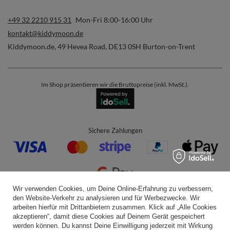
+49 32 2210 915 31
Mon-Fri 8:00-16:00 Uhr
kontakt@kiddymoon.de
Kiddymoon.de
,
49 Hevea Road
,
DE13 0SH
Burton-on-Trent
Im Shop präsentieren wir die Bruttopreise (inkl. MwSt.).
Sichere Zahlungen
Wir verwenden Cookies, um Deine Online-Erfahrung zu verbessern,
den Website-Verkehr zu analysieren und für Werbezwecke. Wir
Bequeme Lieferung
arbeiten hierfür mit Drittanbietern zusammen. Klick auf „Alle Cookies
akzeptieren“, damit diese Cookies auf Deinem Gerät gespeichert
werden können. Du kannst Deine Einwilligung jederzeit mit Wirkung