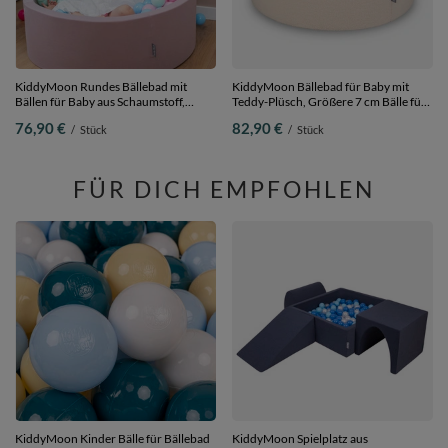
KiddyMoon Rundes Bällebad mit
KiddyMoon Bällebad für Baby mit
Bällen für Baby aus Schaumstoff,
Teddy-Plüsch, Größere 7 cm Bälle für
erikafarben:
Eine Vollere Füllung, ab 8 Monaten,
76,90 €
82,90 €
/
Stück
/
Stück
puderrosa/dunkelpink/babyblue/minze,
Abnehmbarer Bezug, Creme:
90 x 30 cm 200 Bälle
Perle/Transparent, 90 x 30 cm 200
Bälle
FÜR DICH EMPFOHLEN
KiddyMoon Kinder Bälle für Bällebad
KiddyMoon Spielplatz aus