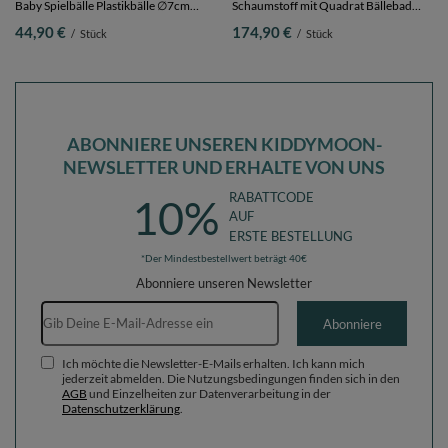
Baby Spielbälle Plastikbälle ∅7cm
Schaumstoff mit Quadrat Bällebad
Made in EU,
Bälle Hindernisläufen,
44,90 €
174,90 €
/
Stück
/
Stück
dunkeltürkis/pastellblau/pastellgelb/weiß,
dunkelblau:babyblue/blau/perle,
300 Bälle/7cm
Bällebad (300 Bälle) + Version 2
ABONNIERE UNSEREN KIDDYMOON-
NEWSLETTER UND ERHALTE VON UNS
RABATTCODE
10%
AUF
ERSTE BESTELLUNG
*Der Mindestbestellwert beträgt 40€
Abonniere unseren Newsletter
E-Mail-Adresse
Abonniere
Ich möchte die Newsletter-E-Mails erhalten. Ich kann mich
jederzeit abmelden. Die Nutzungsbedingungen finden sich in den
AGB
und Einzelheiten zur Datenverarbeitung in der
Datenschutzerklärung
.