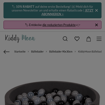
🏷️
10% RABATT
auf deine erste Bestellung! ✉️ Meld dich für
unseren Newsletter an und erhalte einen Rabattcode |
JETZT
ABONNIEREN >
🏷️ Entdecke
die reduzierten Produkte
👉
Startseite
Bällebäder
Bällebäder 90x30cm
KiddyMoon Bällebad Bäl