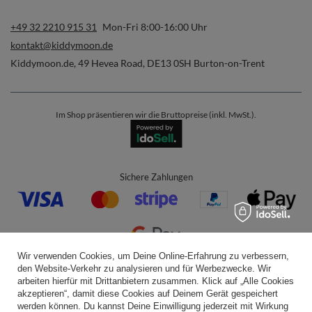
+49 32 2210 915 31
Mon-Fri 8:00-16:00 Uhr
kontakt@kiddymoon.de
Kiddymoon.de
,
49 Hevea Road
,
DE13 0SH
Burton-on-Trent
Im Shop präsentieren wir die Bruttopreise (inkl. MwSt.).
Sichere Zahlungen
Wir verwenden Cookies, um Deine Online-Erfahrung zu verbessern,
den Website-Verkehr zu analysieren und für Werbezwecke. Wir
Bequeme Lieferung
arbeiten hierfür mit Drittanbietern zusammen. Klick auf „Alle Cookies
akzeptieren“, damit diese Cookies auf Deinem Gerät gespeichert
werden können. Du kannst Deine Einwilligung jederzeit mit Wirkung