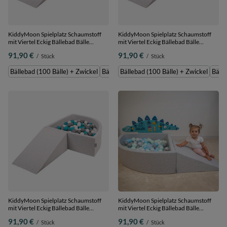
KiddyMoon Spielplatz Schaumstoff
KiddyMoon Spielplatz Schaumstoff
mit Viertel Eckig Bällebad Bälle
mit Viertel Eckig Bällebad Bälle
Hindernisläufe,
Hindernisläufe,
91,90 €
91,90 €
/
Stück
/
Stück
hellgrau:weiß/grau/minze, Bällebad
hellgrau:gelb/grün/blau/rot/orange,
(100 Bälle) + Zwickel
Bällebad (100 Bälle) + Zwickel
Bällebad (100 Bälle) + Zwickel
Bällebad (200 Bälle) + Zwickel
Bällebad (100 Bälle) + Zwickel
Bälle
KiddyMoon Spielplatz Schaumstoff
KiddyMoon Spielplatz Schaumstoff
mit Viertel Eckig Bällebad Bälle
mit Viertel Eckig Bällebad Bälle
Hindernisläufe,
Hindernisläufe,
91,90 €
91,90 €
/
Stück
/
Stück
hellgrau:grau/weiß/türkis, Bällebad
hellgrau:perle/grau/transparent/babyblu