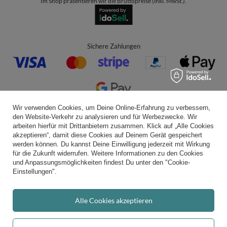
Im Shop präsentieren wir die Bruttopreise (inkl. MwSt.).
Sichere Zahlungen
Wir verwenden Cookies, um Deine Online-Erfahrung zu verbessern,
Bequeme Lieferung
den Website-Verkehr zu analysieren und für Werbezwecke. Wir
arbeiten hierfür mit Drittanbietern zusammen. Klick auf „Alle Cookies
akzeptieren“, damit diese Cookies auf Deinem Gerät gespeichert
werden können. Du kannst Deine Einwilligung jederzeit mit Wirkung
für die Zukunft widerrufen. Weitere Informationen zu den Cookies
Du kannst uns vertrauen
und Anpassungsmöglichkeiten findest Du unter den "Cookie-
Einstellungen".
Alle Cookies akzeptieren
Folge uns: