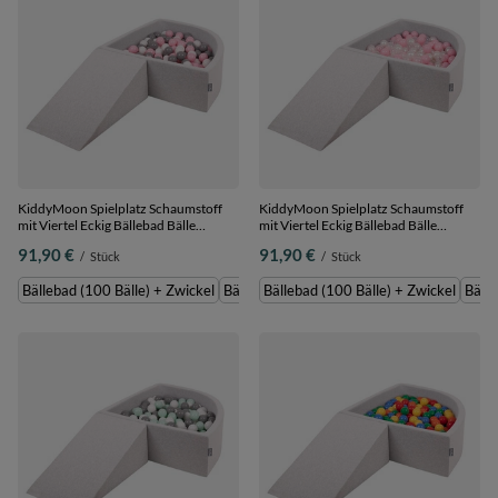
KiddyMoon Spielplatz Schaumstoff
KiddyMoon Spielplatz Schaumstoff
mit Viertel Eckig Bällebad Bälle
mit Viertel Eckig Bällebad Bälle
Hindernisläufe,
Hindernisläufe,
91,90 €
91,90 €
/
Stück
/
Stück
hellgrau:weiß/grau/puderrosa,
hellgrau:puderrosa/perle/transparent,
Bällebad (100 Bälle) + Zwickel
Bällebad (100 Bälle) + Zwickel
Bällebad (100 Bälle) + Zwickel
Bällebad (200 Bälle) + Zwickel
Bällebad (100 Bälle) + Zwickel
Bälle