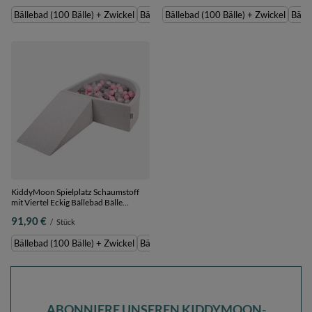
(100 Bälle) + Zwickel
Bällebad (100 Bälle) + Zwickel
Bällebad (100 Bälle) + Zwickel
Bällebad (200 Bälle) + Zwickel
Bällebad (100 Bälle) + Zwickel
Bälle
KiddyMoon Spielplatz Schaumstoff
mit Viertel Eckig Bällebad Bälle
Hindernisläufe,
91,90 €
/
Stück
hellgrau:perle/grau/transparent/puderrosa,
Bällebad (100 Bälle) + Zwickel
Bällebad (100 Bälle) + Zwickel
Bällebad (200 Bälle) + Zwickel
ABONNIERE UNSEREN KIDDYMOON-