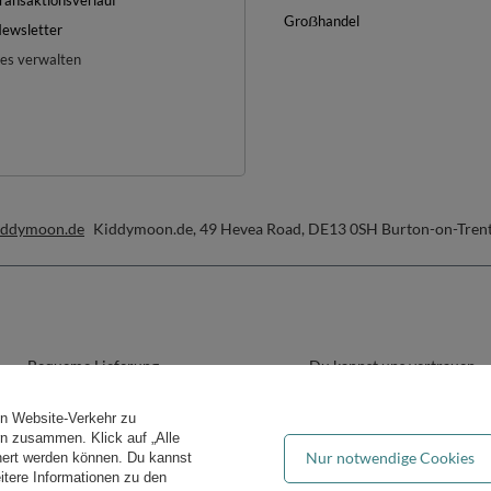
ransaktionsverlauf
Groẞhandel
ewsletter
es verwalten
iddymoon.de
Kiddymoon.de
,
49 Hevea Road
,
DE13 0SH
Burton-on-Tren
Bequeme Lieferung
Du kannst uns vertrauen
en Website-Verkehr zu
ern zusammen. Klick auf „Alle
Nur notwendige Cookies
hert werden können. Du kannst
eitere Informationen zu den