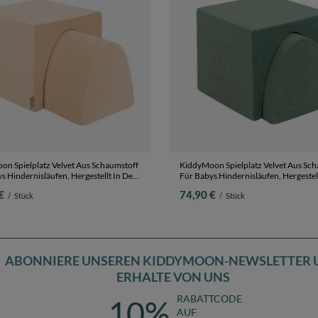
n Spielplatz Velvet Aus Schaumstoff
KiddyMoon Spielplatz Velvet Aus Sc
s Hindernisläufen, Hergestellt In Der
Für Babys Hindernisläufen, Hergestell
beige, Multi-Größe
EU, waldgrün, Multi-Größe
€
74,90 €
/
Stück
/
Stück
ABONNIERE UNSEREN KIDDYMOON-NEWSLETTER 
ERHALTE VON UNS
RABATTCODE
10%
AUF