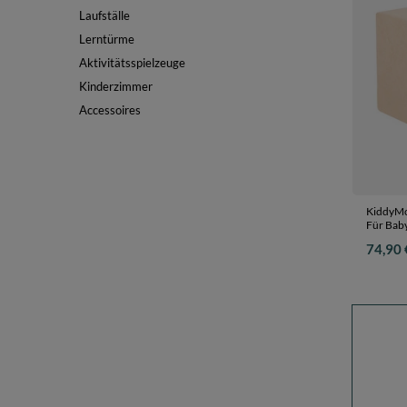
Laufställe
Lerntürme
Aktivitätsspielzeuge
Kinderzimmer
Accessoires
KiddyMoo
Für Baby
EU, sand
74,90 