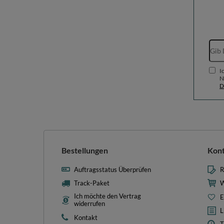
I
N
D
Bestellungen
Kon
Auftragsstatus Überprüfen
R
Track-Paket
W
Ich möchte den Vertrag
E
widerrufen
L
Kontakt