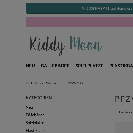
🏷️
10% RABATT
auf deine ers
NEU
BÄLLEBÄDER
SPIELPLÄTZE
PLASTIKBÄ
Du bist hier:
Startseite
PPZV-212
PPZ
KATEGORIEN
Neu
Sortieru
Beste Re
Bällebäder
Spielplätze
Plastikbälle