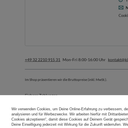
T
N
Cooki
+49 32 2210 915 31
Mon-Fri 8:00-16:00 Uhr
kontakt@k
Im Shop präsentieren wir die Bruttopreise (inkl. MwSt.).
Sichere Zahlungen
Wir verwenden Cookies, um Deine Online-Erfahrung zu verbessern, d
analysieren und für Werbezwecke. Wir arbeiten hierfür mit Drittanbiet
Cookies akzeptieren“, damit diese Cookies auf Deinem Gerät gespeic
Deine Einwilligung jederzeit mit Wirkung für die Zukunft widerrufen. W