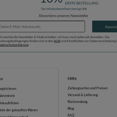
ERSTE BESTELLUNG
*Der Mindestbestellwert beträgt 40€
Abonniere unseren Newsletter
E-Mail-Adresse
Abonni
ch möchte die Newsletter-E-Mails erhalten. Ich kann mich jederzeit abmelden. Die
utzungsbedingungen finden sich in den
AGB
und Einzelheiten zur Datenverarbeitung i
atenschutzerklärung
.
Hilfe
to
Zahlungsarten und Preisen
egistrieren
Versand & Lieferung
arenkorb
Rücksendung
inkaufslisten
Blog
iste der gekauften Waren
FAQ