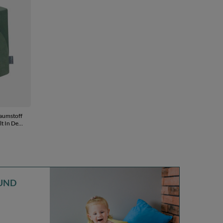
haumstoff
t In Der
UND