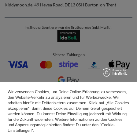
Kiddymoon.de
,
49 Hevea Road
,
DE13 0SH
Burton-on-Trent
Im Shop präsentieren wir die Bruttopreise (inkl. MwSt.).
Sichere Zahlungen
Wir verwenden Cookies, um Deine Online-Erfahrung zu verbessern,
Bequeme Lieferung
den Website-Verkehr zu analysieren und für Werbezwecke. Wir
arbeiten hierfür mit Drittanbietern zusammen. Klick auf „Alle Cookies
akzeptieren“, damit diese Cookies auf Deinem Gerät gespeichert
werden können. Du kannst Deine Einwilligung jederzeit mit Wirkung
für die Zukunft widerrufen. Weitere Informationen zu den Cookies
Du kannst uns vertrauen
und Anpassungsmöglichkeiten findest Du unter den "Cookie-
Einstellungen".