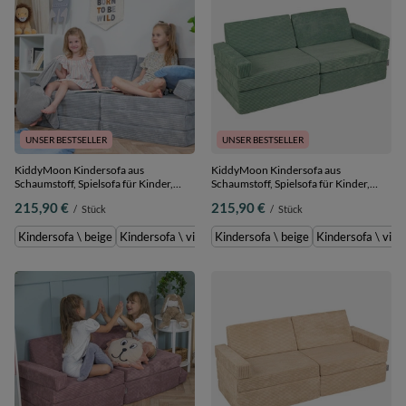
UNSER BESTSELLER
UNSER BESTSELLER
KiddyMoon Kindersofa aus
KiddyMoon Kindersofa aus
Schaumstoff, Spielsofa für Kinder,
Schaumstoff, Spielsofa für Kinder,
Kindersessel, Sofa fürs Kinderzimmer,
Kindersessel, Sofa fürs Kinderzimmer,
215,90 €
215,90 €
/
Stück
/
Stück
Kindercouch, Faltmatratze,
Kindercouch, Faltmatratze, grün,
dunkelgrau, Kindersofa
Kindersofa
Kindersofa \ beige
Kindersofa \ violett
Kindersofa \ beige
Kindersofa \ grün
Kindersofa \ viole
Kindersofa \ hel