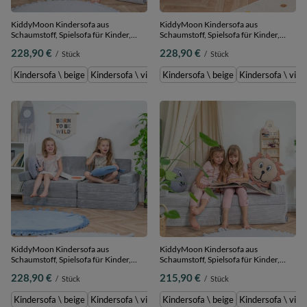
KiddyMoon Kindersofa aus
KiddyMoon Kindersofa aus
Schaumstoff, Spielsofa für Kinder,
Schaumstoff, Spielsofa für Kinder,
Kindersessel, Sofa fürs Kinderzimmer,
Kindersessel, Sofa fürs Kinderzimmer,
228,90 €
228,90 €
/
Stück
/
Stück
Kindercouch, Faltmatratze, hellgrau,
Kindercouch, Faltmatratze, violett,
Kindersofa mit 2 Kissen
Kindersofa mit 2 Kissen
Kindersofa \ beige
Kindersofa \ violett
Kindersofa \ beige
Kindersofa \ grün
Kindersofa \ viole
Kindersofa \ hel
KiddyMoon Kindersofa aus
KiddyMoon Kindersofa aus
Schaumstoff, Spielsofa für Kinder,
Schaumstoff, Spielsofa für Kinder,
Kindersessel, Sofa fürs Kinderzimmer,
Kindersessel, Sofa fürs Kinderzimmer,
228,90 €
215,90 €
/
Stück
/
Stück
Kindercouch, Faltmatratze,
Kindercouch, Faltmatratze, hellgrau,
dunkelgrau, Kindersofa mit 2 Kissen
Kindersofa
Kindersofa \ beige
Kindersofa \ violett
Kindersofa \ beige
Kindersofa \ grün
Kindersofa \ viole
Kindersofa \ hel