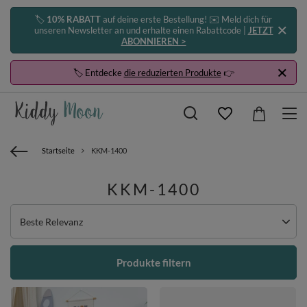
🏷️
10% RABATT
auf deine erste Bestellung! ✉️ Meld dich für
unseren Newsletter an und erhalte einen Rabattcode |
JETZT
ABONNIEREN >
🏷️ Entdecke
die reduzierten Produkte
👉
Startseite
KKM-1400
KKM-1400
Sortierung ändern
Beste Relevanz
Produkte filtern