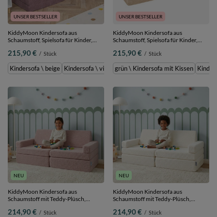
UNSER BESTSELLER
UNSER BESTSELLER
KiddyMoon Kindersofa aus
KiddyMoon Kindersofa aus
Schaumstoff, Spielsofa für Kinder,
Schaumstoff, Spielsofa für Kinder,
Kindersessel, Sofa fürs Kinderzimmer,
Kindersessel, Sofa fürs Kinderzimmer,
215,90 €
215,90 €
/
Stück
/
Stück
Kindercouch, Faltmatratze, violett,
Kindercouch, Faltmatratze, beige,
Kindersofa
Kindersofa
Kindersofa \ beige
Kindersofa \ violett
grün \ Kindersofa mit Kissen
Kindersofa \ grün
Kindersofa \ hel
Kinders
NEU
NEU
KiddyMoon Kindersofa aus
KiddyMoon Kindersofa aus
Schaumstoff mit Teddy-Plüsch,
Schaumstoff mit Teddy-Plüsch,
modular und klappbar, mit 2 Kissen,
modular und klappbar, mit 2 Kissen,
214,90 €
214,90 €
/
Stück
/
Stück
zum Spielen, Lesen und Entspannen,
zum Spielen, Lesen und Entspannen,