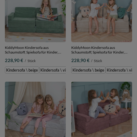
KiddyMoon Kindersofa aus
KiddyMoon Kindersofa aus
Schaumstoff, Spielsofa für Kinder,
Schaumstoff, Spielsofa für Kinder,
Kindersessel, Sofa fürs Kinderzimmer,
Kindersessel, Sofa fürs Kinderzimmer,
228,90 €
228,90 €
/
Stück
/
Stück
Kindercouch, Faltmatratze, grün,
Kindercouch, Faltmatratze, beige,
Kindersofa mit 2 Kissen
Kindersofa mit 2 Kissen
Kindersofa \ beige
Kindersofa \ violett
Kindersofa \ beige
Kindersofa \ grün
Kindersofa \ viole
Kindersofa \ hel