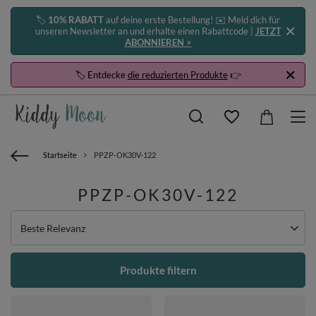
🏷️
10% RABATT
auf deine erste Bestellung! ✉️ Meld dich für
unseren Newsletter an und erhalte einen Rabattcode |
JETZT
ABONNIEREN >
🏷️ Entdecke
die reduzierten Produkte
👉
Startseite
PPZP-OK30V-122
PPZP-OK30V-122
Sortierung ändern
Beste Relevanz
Produkte filtern