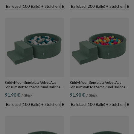
EU,
EU,
Bällebad (100 Bälle) + Stüfchen
Bällebad (200 Bälle) + Stüfchen
Bällebad (200 Bälle) + Stüfchen
Bäll
sandbeige:pastellbeige/lachsfarben/weiß,
sandbeige:dunkeltürkis/pastellbeige/grü
Bällebad (100 Bälle) + Stüfchen
Bällebad (200 Bälle) + Stüfchen
KiddyMoon Spielplatz Velvet Aus
KiddyMoon Spielplatz Velvet Aus
Schaumstoff Mit Samt Rund Bällebad
Schaumstoff Mit Samt Rund Bällebad
Ballgruben Für Babys Spielbad
Ballgruben Für Babys Spielbad
91,90 €
91,90 €
/
Stück
/
Stück
Hindernisläufen, Hergestellt In Der
Hindernisläufen, Hergestellt In Der
EU, dunkeltürkis/grüngrau/weiß,
EU,
Bällebad (100 Bälle) + Stüfchen
Bällebad (200 Bälle) + Stüfchen
Bällebad (100 Bälle) + Stüfchen
Bäll
Bällebad (100 Bälle) + Stüfchen
hellgrün/gelb/türkis/orange/dunkelpink/vi
Bällebad (100 Bälle) + Stüfchen