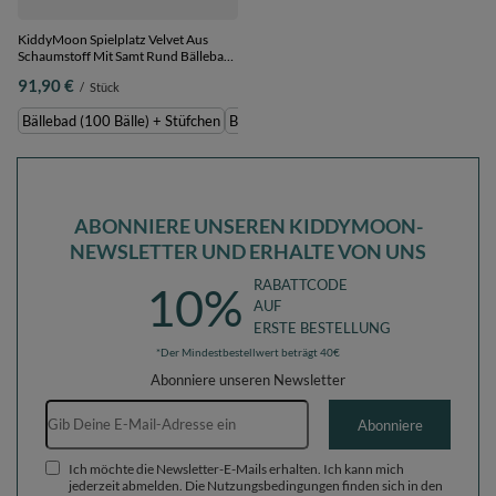
KiddyMoon Spielplatz Velvet Aus
Schaumstoff Mit Samt Rund Bällebad
Ballgruben Für Babys Spielbad
91,90 €
/
Stück
Hindernisläufen, Hergestellt In Der
EU, waldgrün:
Bällebad (100 Bälle) + Stüfchen
Bällebad (200 Bälle) + Stüfchen
dunkeltürkis/pastellbeige/grüngrau/lachsfarben,
Bällebad (100 Bälle) + Stüfchen
ABONNIERE UNSEREN KIDDYMOON-
NEWSLETTER UND ERHALTE VON UNS
RABATTCODE
10%
AUF
ERSTE BESTELLUNG
*Der Mindestbestellwert beträgt 40€
Abonniere unseren Newsletter
E-Mail-Adresse
Abonniere
Ich möchte die Newsletter-E-Mails erhalten. Ich kann mich
jederzeit abmelden. Die Nutzungsbedingungen finden sich in den