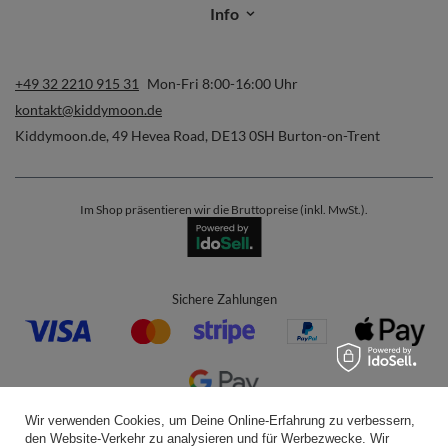
Info
+49 32 2210 915 31
Mon-Fri 8:00-16:00 Uhr
kontakt@kiddymoon.de
Kiddymoon.de
,
49 Hevea Road
,
DE13 0SH
Burton-on-Trent
Im Shop präsentieren wir die Bruttopreise (inkl. MwSt.).
Sichere Zahlungen
Wir verwenden Cookies, um Deine Online-Erfahrung zu verbessern,
Bequeme Lieferung
den Website-Verkehr zu analysieren und für Werbezwecke. Wir