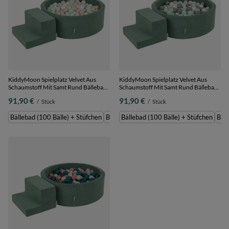
KiddyMoon Spielplatz Velvet Aus
KiddyMoon Spielplatz Velvet Aus
Schaumstoff Mit Samt Rund Bällebad
Schaumstoff Mit Samt Rund Bällebad
Ballgruben Für Babys Spielbad
Ballgruben Für Babys Spielbad
91,90 €
91,90 €
/
Stück
/
Stück
Hindernisläufen, Hergestellt In Der
Hindernisläufen, Hergestellt In Der
EU, pastellbeige/weiß/minze, Bällebad
EU, waldgrün: weiß/grau/minze,
Bällebad (100 Bälle) + Stüfchen
Bällebad (200 Bälle) + Stüfchen
Bällebad (100 Bälle) + Stüfchen
Bäll
(100 Bälle) + Stüfchen
Bällebad (100 Bälle) + Stüfchen