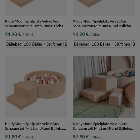
KiddyMoon Spielplatz Velvet Aus
KiddyMoon Spielplatz Velvet Aus
Schaumstoff Mit Samt Rund Bällebad
Schaumstoff Mit Samt Rund Bällebad
Ballgruben Für Babys Spielbad
Ballgruben Für Babys Spielbad
91,90 €
91,90 €
/
Stück
/
Stück
Hindernisläufen, Hergestellt In Der
Hindernisläufen, Hergestellt In Der
EU, sandbeige:weiß/grau/minze,
EU,
Bällebad (100 Bälle) + Stüfchen
Bällebad (200 Bälle) + Stüfchen
Bällebad (100 Bälle) + Stüfchen
Bäll
Bällebad (100 Bälle) + Stüfchen
sandbeige:pastellbeige/pastellgelb/weiß
Bällebad (100 Bälle) + Stüfchen
KiddyMoon Spielplatz Velvet Aus
KiddyMoon Spielplatz Velvet Aus
Schaumstoff Mit Samt Rund Bällebad
Schaumstoff Mit Samt Rund Bällebad
Ballgruben Für Babys Spielbad
Ballgruben Für Babys Spielbad
91,90 €
97,90 €
/
Stück
/
Stück
Hindernisläufen, Hergestellt In Der
Hindernisläufen, Hergestellt In Der