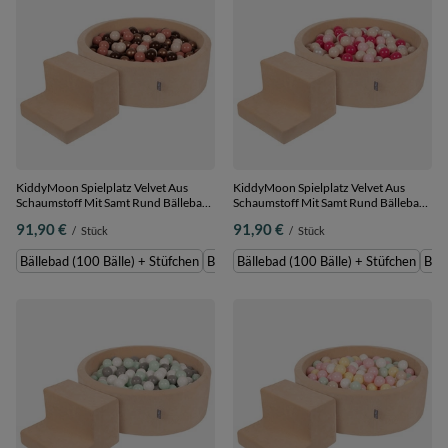
KiddyMoon Spielplatz Velvet Aus
KiddyMoon Spielplatz Velvet Aus
Schaumstoff Mit Samt Rund Bällebad
Schaumstoff Mit Samt Rund Bällebad
Ballgruben Für Babys Spielbad
Ballgruben Für Babys Spielbad
91,90 €
91,90 €
/
Stück
/
Stück
Hindernisläufen, Hergestellt In Der
Hindernisläufen, Hergestellt In Der
EU,
EU,
Bällebad (100 Bälle) + Stüfchen
Bällebad (200 Bälle) + Stüfchen
Bällebad (100 Bälle) + Stüfchen
Bäll
sandbeige:braun/kupferrot/pastellbeige/lachsfarben,
sandbeige:pastellbeige/puderrosa/perle/
Bällebad (100 Bälle) + Stüfchen
Bällebad (100 Bälle) + Stüfchen