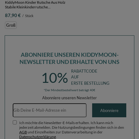
KiddyMoon Kinder Rutsche Aus Holz
Stabile Kleinkinderrutsche
Multifunktion Montessori, weiß, Groß
87,90 €
/
Stück
Groß
ABONNIERE UNSEREN KIDDYMOON-
NEWSLETTER UND ERHALTE VON UNS
RABATTCODE
10%
AUF
ERSTE BESTELLUNG
*Der Mindestbestellwert beträgt 40€
Abonniere unseren Newsletter
E-Mail-Adresse
Abonniere
Ich möchte die Newsletter-E-Mails erhalten. Ich kann mich
jederzeit abmelden. Die Nutzungsbedingungen finden sich in den
AGB
und Einzelheiten zur Datenverarbeitung in der
Datenschutzerklärung
.