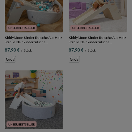
UNSER BESTSELLER
UNSER BESTSELLER
KiddyMoon Kinder Rutsche Aus Holz
KiddyMoon Kinder Rutsche Aus Holz
Stabile Kleinkinderrutsche
Stabile Kleinkinderrutsche
Multifunktion Montessori, grau, Groß
Multifunktion Montessori, natürlich,
87,90 €
87,90 €
/
Stück
/
Stück
Groß
Groß
Groß
UNSER BESTSELLER