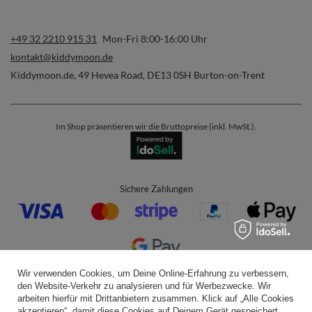
+49 32 2210 915 31
Mon-Fri 8:00-16:00 Uhr
kontakt@kiddymoon.de
Kiddymoon.de
,
49 Hevea Road
,
DE13 0SH
Burton-on-Trent
Im Shop präsentieren wir die Bruttopreise (inkl. MwSt.).
Sichere Zahlungen
Wir verwenden Cookies, um Deine Online-Erfahrung zu verbessern,
Bequeme Lieferung
den Website-Verkehr zu analysieren und für Werbezwecke. Wir
arbeiten hierfür mit Drittanbietern zusammen. Klick auf „Alle Cookies
akzeptieren“, damit diese Cookies auf Deinem Gerät gespeichert