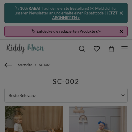
🏷️
10% RABATT
auf deine erste Bestellung! ✉️ Meld dich für
unseren Newsletter an und erhalte einen Rabattcode |
JETZT
ABONNIEREN >
🏷️ Entdecke
die reduzierten Produkte
👉
Startseite
SC-002
SC-002
Sortierung ändern
Beste Relevanz